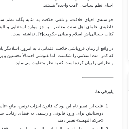
احیای نظم سیاسی “امت واحده” هستند.
خواسته‌ی احیای خلافت، و تلقی خلافت به مثابه یگانه نظم
کتاب جنجالی‌اش اسلام و مبانی حکومت[۴] ـ نداشته است.
در واقع از زمان فروپاشی خلافت عثمانی تا به امروز، اسلامگرایا
که کمر امت اسلامی را شکست. اما غنوشی احتمالاً نخستین و 
و نظراتی را بیان کرده است که به نظر متفاوت می‌نماید.
———————-
پاورقی ها:
علت این تغییر نام این بود که قانون احزاب تونس، مانع «تأ
دوستانش برای ورود قانونی و رسمی به فضای رقابت سیاسی
«حرکه النهضه» تغییر دهند.
الغنوشی، مقاربات فی العلمانیه والمجتمع المدنی، ص۱۵۳ ـ المرکز المغاربی للبحوث و الترجمه