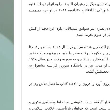
س پیش‌تر و در ۲۸ آگوست سال۱۹۹۲ غنوشی و تعدادی دیگر از رهبران النهضه را به اتهام توطئه علیه
۳ژانویه‌ ۲۰۱۱ در تونس،
به مدت
 نظری نیز سوابق بلندبالایی دارد. این حجم از کنش
 در علوم تجربی نشد.
فارغ التحصیل شد و سپس در سال ۱۹۶۴ به مصر رفت تا
اع بین حکومت وقت مصر با حبیب بورقیبه مانع حضور
یمه‌کاره رها کرد و به سوریه رفت و
در سال ۱۹۶۸
. او
مدتی نیز در دانشگاه سوربن فرانسه مشغول به
ام تحصیلش گشت.
غنوشی مقارن با تحصیلش، به کار تألیف کتاب و نظریه‌پردازی نیز روی آورد و افزون از ۲۰جلد کتاب ماحصل تلاش وی در
رار گرفته است. غنوشی به لحاظ پیشینه‌ی فکری و
هل سنت است که خواهان بازتأسیس خلافت اسلامی و