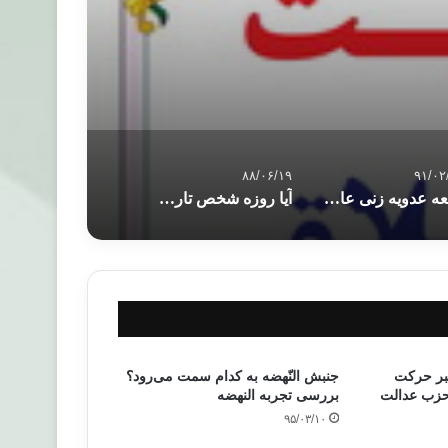
۸۸/۰۶/۱۹
۹۱/۰۲
رابعه عدويه زنی عارف و خداشناس
آیا روزه شخص تارک الصّلاة پذیرفته می شود؟
بر حرکت
جنبش النّهضه به کدام سمت می‌رود؟
 حزب عدالت
بررسی تجربه النهضه
۹۵/۰۳/۱۰