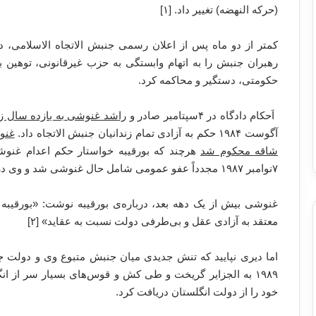
(حرکه النهضه) تغییر داد. [۱]
رهبران جنبش را به اتهام وابستگی به حزب غیرقانونی، توهین ب
حکومتی، دستگیر و محاکمه کرد.
اَحکام دادگاه در ۴سپتامبر صادر و
راشد غنوشی به یازده سال ز
آگوست ۱۹۸۴ حکم به آزادی تمام زندانیان جنبش الاتجاه داد.
شاقه محکوم شد
هرچند که بورقیبه خواستار حکم اعدام غنوشی 
۷نوامبر ۱۹۸۷ مجدداً عفو عمومی شامل حال غنوشی شد و وی در ۱۴می ۱۹۸۸ از زندان آزاد شد.
غنوشی بیش از یک دهه بعد، درباره‌ی بورقیبه نوشت: «بورقیبه 
معتقد به آزادی عقل و بی‌طرفی دولت نسبت به عقاید» [۲]
اما دیری نپایید که تنش جدیدی میان جنبش متبوع وی و دولت جد
خود را از دولت انگلستان دریافت کرد.