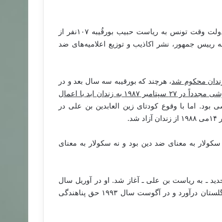
کمتر از دو ماه پس از اعلان رسمی جنبش الاتجاه الاسلامی، دولت وقت تونس به ریاست حبیب بورقُیبه ۱۰۷نفر از
ه رییس جمهور، نشر اکاذیب و توزیع اعلامیه‌های ضد
ندان محکوم شد
، هرچند که بورقیبه سه سال بعد و در
غنوشی مجدداً در ۲۷ سپتامبر ۱۹۸۷ به زندان ابد با اعمال
بود. اما با وقوع کودتای زین العابدین بن علی در
سکولار به معنای ضد دین بود و نه سکولار به معنای
ید ـ به ریاست بن علی ـ آغاز شد. او در آوریل سال
۱۹۸۹ به الجزایر گریخت و طی کش و قوس‌های بسیار سر از انگلستان درآورد و در آگوست سال ۱۹۹۳ حق پناهندگی