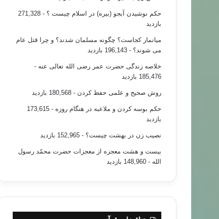
حکم نوشیدن آبجو (بیره) در اسلام چیست ؟
- 271,328
بازدید
میانمار کجاست؟ چگونه مسلمان شدند؟ و چرا قتل عام
می شوند؟
- 196,143 بازدید
خلاصه زندگی حضرت عمر رضی الله تعالی عنه
-
185,476 بازدید
روش صحیح و علمی حفظ کردن
- 180,568 بازدید
حکم بوسه کردن و ملاعبه در هنگام روزه
- 173,615
بازدید
نصیب زن در بهشت چیست؟
- 152,965 بازدید
بیست و هشت معجزه از معجزات حضرت محمّد رسول
الله
- 148,960 بازدید