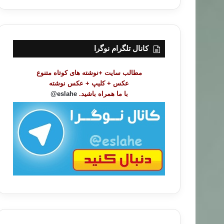
ر
س
ت
م
و
کانال تلگرام نوگرا
ض
و
مطالب سایت +نوشته های کوتاه متنوع
ع
عکس + کلیپ + عکس نوشته
ا
با ما همراه باشید.
eslahe@
ت
/
ب
ا