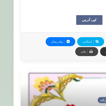
کپی آدرس
اسکایپ
پیام رسان
چاپ
بط
زکیه