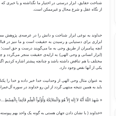
شناخت حقایق، ابزار درستی در اختیار ما نگذاشته و یا خبری که 
از نگاه عقل و شرع محال و غیرممکن است.
خداوند به نوعی ابزار شناخت و دانش را در عرصه‌ی پژوهش مس
ابزاری برای دستیابی و رسیدن به حقیقت است و ما ننیز در ق
آنچه پیامبران از طریق وحی به ما می‌گویند درست و حق است؛ ح
(ابزار انسانی و وحی الهی) به ارایه‌ی حقیقت منجر می‌گردد 
مختلف با هم تناقض داشته باشد و چنانچه پیشتر اشاره کردیم ا
یکی از آنها نقص وجود دارد.
به عنوان مثال وحی الهی از وحدانیت خدا خبر داده و خدا را ی
باید به همین نتیجه منتهی گردد از این رو خداوند در سوره آل‌عمرا
«‏ شَهِدَ اللّهُ أَنَّهُ لاَ إِلَهَ إِلاَّ هُوَ وَالْمَلاَئِکَهُ وَأُوْلُواْ الْعِلْمِ قَآئِمَاً بِالْقِ
«‏خداوند ( با نشان دادن جهان هستی به گونه یک واحد بهم پیوسته 