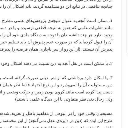
چنانچه تناقضی در نتایج این دو مشاهده گردید، باید اشکال آن را د
۱ـ ممکن است آنچه به عنوان نتیجه‌ی پژوهش‌های علمی مطرح م
مانند نظریات علمی که هنوز به نتیجه قطعی نرسیده و یا در دس
وجود ندارد هر چند دانشمندان با توجه به دیدگاه مادی خود آن را 
آن را قبول کرده‌اند که در صورت عدم پذیرش آن باید تسلیم خبر د
پذیرش آن نیستند. (از این رو از سر ناچاری همان فرضیه را پذیرفته‌
۲ـ یا ممکن است در نقل آنچه به دین نسبت می‌دهند اشکال وجود داشته و به درجه‌ی قطعی نرسیده باشد.
۳ـ یا امکان دارد برداشتی که از نص دینی صورت گرفته است،
دین مسئولیت آن را نمی‌پذیرد و این نوع اجتهاد فقط تظر همان ف
دست پیدا کرده است مانند کروی بودن زمین و حرکت وضعی و انتقال
ولی رجال دنی نظر متفاوتی با این دیدگاه علمی داشتند)
مسیحیان وقتی خود را در انبوهی از مفاهیم باطل و تحریف‌شده‌ی 
طرح این ایده که (دین در دایره‌ی عقل نمی‌گنجد) از این مخمصه ر
القا می‌کردند: برای ورود به دین چزاغ خرد خود را خاموش کن و چ