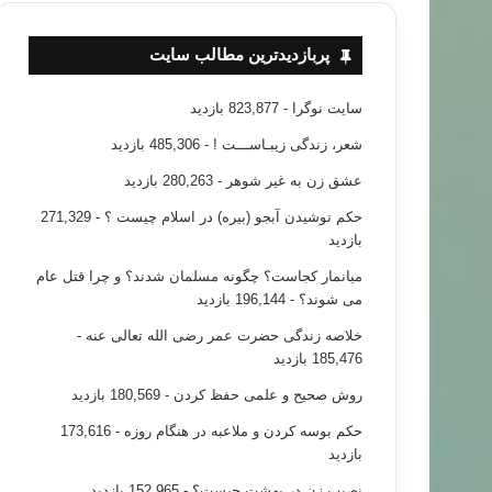
پربازدیدترین مطالب سایت
سایت نوگرا
- 823,877 بازدید
شعر، زندگی زیبـاســـت !
- 485,306 بازدید
عشق زن به غیر شوهر
- 280,263 بازدید
حکم نوشیدن آبجو (بیره) در اسلام چیست ؟
- 271,329
بازدید
میانمار کجاست؟ چگونه مسلمان شدند؟ و چرا قتل عام
می شوند؟
- 196,144 بازدید
خلاصه زندگی حضرت عمر رضی الله تعالی عنه
-
185,476 بازدید
روش صحیح و علمی حفظ کردن
- 180,569 بازدید
حکم بوسه کردن و ملاعبه در هنگام روزه
- 173,616
بازدید
نصیب زن در بهشت چیست؟
- 152,965 بازدید