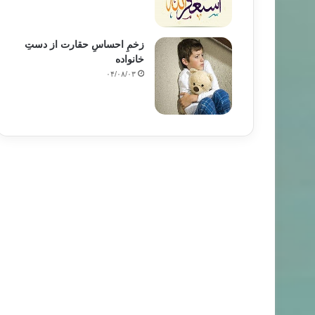
زخمِ احساسِ حقارت از دستِ
خانواده
۰۴/۰۸/۰۳