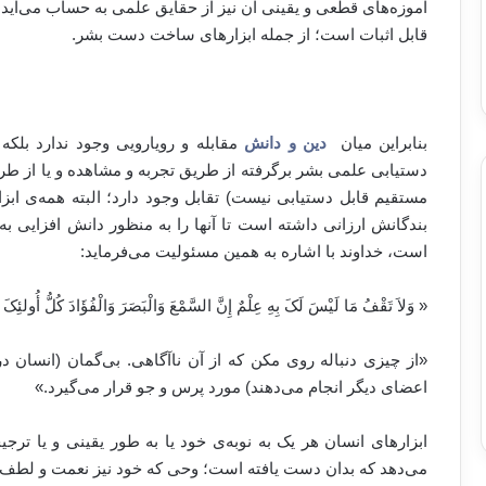
آموزه‌های قطعی و یقینی آن نیز از حقایق علمی به حساب می‌آید
قابل اثبات است؛ از جمله ابزارهای ساخت دست بشر.
بنابراین میان
دین و دانش
مقابله و رویارویی وجود ندارد بلکه
دستیابی علمی بشر برگرفته از طریق تجربه و مشاهده و یا از طر
مستقیم قابل دستیابی نیست) تقابل وجود دارد؛ البته همه‌ی ا
بندگانش ارزانی داشته است تا آنها را به منظور دانش افزایی 
است، خداوند با اشاره به همین مسئولیت می‌فرماید:
«‏ وَلاَ تَقْفُ مَا لَیْسَ لَکَ بِهِ عِلْمٌ إِنَّ السَّمْعَ وَالْبَصَرَ وَالْفُؤَادَ کُلُّ أُولئِ
«از چیزی دنباله روی مکن که از آن ناآگاهی. بی‌گمان (انسان 
اعضای دیگر انجام می‌دهند) مورد پرس و جو قرار می‌گیرد.»
ابزارهای انسان هر یک به نوبه‌ی خود یا به طور یقینی و یا تر
می‌دهد که بدان دست یافته است؛ وحی که خود نیز نعمت و لط