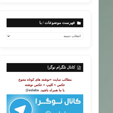
فهرست موضوعات / با
ف
ه
ر
س
ت
م
و
کانال تلگرام نوگرا
ض
و
مطالب سایت +نوشته های کوتاه متنوع
ع
عکس + کلیپ + عکس نوشته
ا
با ما همراه باشید.
eslahe@
ت
/
ب
ا