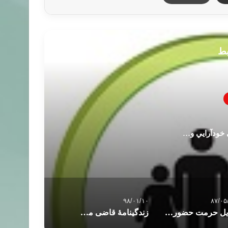
بط
ي خودآرايي و…
۹۸/۰۱/۱۰
۸۷/۰۵
دلایل حرمت حضور در پارلمان و مجلس
زندگینامۀ قاضی محمّد