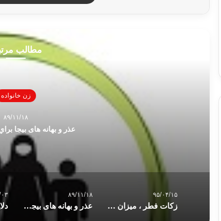
مطالب مرت
زن خانواده
۸۹/۱۱/۱۸
عذر و بهانه های بیجا برا
/۰۳
۸۹/۱۱/۱۸
۹۵/۰۴/۱۵
زکات فطر ، میزان آن، زمان و مکان پرداخت آن و حکم دادن پول بعنوان فطریه
عذر و بهانه های بیجا براي خودآرايي و…