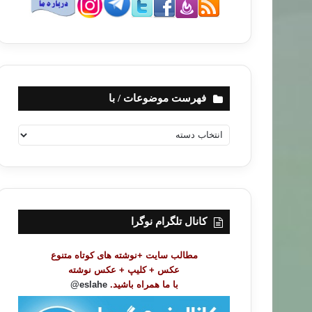
فهرست موضوعات / با
ف
ه
ر
س
ت
م
و
کانال تلگرام نوگرا
ض
و
مطالب سایت +نوشته های کوتاه متنوع
ع
عکس + کلیپ + عکس نوشته
ا
با ما همراه باشید.
eslahe@
ت
/