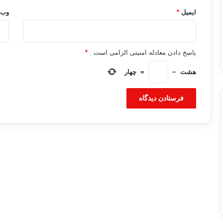
ایمیل
*
وب‌
پاسخ دادن معادله امنیتی الزامی است .
*
هشت
−
=
چهار