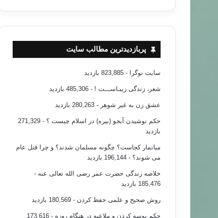
پربازدیدترین مطالب سایت
سایت نوگرا
- 823,885 بازدید
شعر، زندگی زیبـاســـت !
- 485,306 بازدید
عشق زن به غیر شوهر
- 280,263 بازدید
حکم نوشیدن آبجو (بیره) در اسلام چیست ؟
- 271,329
بازدید
میانمار کجاست؟ چگونه مسلمان شدند؟ و چرا قتل عام
می شوند؟
- 196,144 بازدید
خلاصه زندگی حضرت عمر رضی الله تعالی عنه
-
185,476 بازدید
روش صحیح و علمی حفظ کردن
- 180,569 بازدید
حکم بوسه کردن و ملاعبه در هنگام روزه
- 173,616