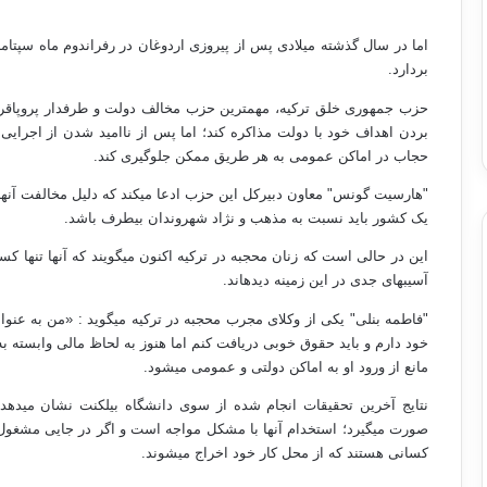
بردارد.
حزب جمهوری خلق ترکیه، مهم‏ترین حزب مخالف دولت و طرفدار پروپا
بردن اهداف خود با دولت مذاکره کند؛ اما پس از ناامید شدن از اجرایی
حجاب در اماکن عمومی به هر طریق ممکن جلوگیری کند.
"هارسیت گونس" معاون دبیرکل این حزب ادعا می‏کند که دلیل مخالفت آ
یک کشور باید نسبت به مذهب و نژاد شهروندان بی‏طرف باشد.
این در حالی است که زنان محجبه در ترکیه اکنون می‏گویند که آنها تنها 
آسیب‏های جدی در این زمینه دیده‏اند.
"فاطمه بنلی" یکی از وکلای مجرب محجبه در ترکیه می‏گوید : «من به عنوان
خود دارم و باید حقوق خوبی دریافت کنم اما هنوز به لحاظ مالی وابسته ب
مانع از ورود او به اماکن دولتی و عمومی می‏شود.
نتایج آخرین تحقیقات انجام شده از سوی دانشگاه بیلکنت نشان می‏د
صورت می‏گیرد؛ استخدام آنها با مشکل مواجه است و اگر در جایی مشغول به
کسانی هستند که از محل کار خود اخراج می‏شوند.