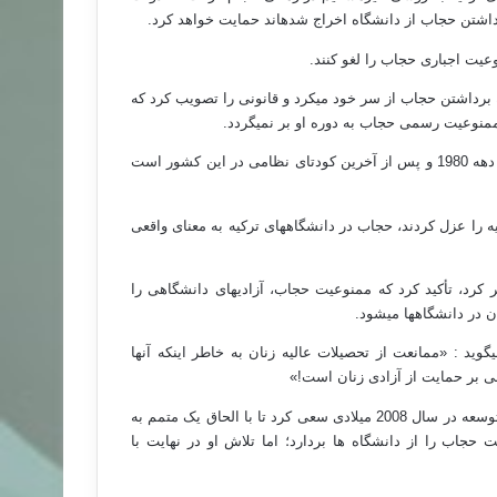
 داشتن حجاب از دانشگاه اخراج شده‏اند حمایت خواهد کرد.
یت اجباری حجاب را لغو کنند.
 برداشتن حجاب از سر خود می‏کرد و قانونی را تصویب کرد که
منوعیت رسمی حجاب به دوره او بر نمی‏گردد.
ممنوعیت رسمی حجاب در دانشگاه‏ها و اماکن عمومی در ترکیه مربط به دهه 1980 و پس از آخرین کودتای نظامی در این کشور است
ل 1998 نخست وزیر اسلامی ترکیه را عزل کردند، حجاب در دانشگاه‏های ترکیه به معنای واقعی
شر در گزارشی که در سال 2004 میلادی منتشر کرد، تأکید کرد که ممنوعیت حجاب، آزادی‏های دانشگاهی را
ر دانشگاه‏ها می‏شود.
وید : «ممانعت از تحصیلات عالیه زنان به خاطر اینکه آنها
ی بر حمایت از آزادی زنان است!»
رجب طیب اردوغان ، نخست وزیر ترکیه و رئیس حزب اسلامی عدالت و توسعه در سال 2008 میلادی سعی کرد تا با الحاق یک متمم به
اب را از دانشگاه ها بردارد؛ اما تلاش او در نهایت با