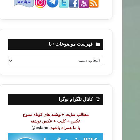
فهرست موضوعات / با
ف
ه
ر
س
ت
م
و
کانال تلگرام نوگرا
ض
و
مطالب سایت +نوشته های کوتاه متنوع
ع
عکس + کلیپ + عکس نوشته
ا
با ما همراه باشید.
eslahe@
ت
/