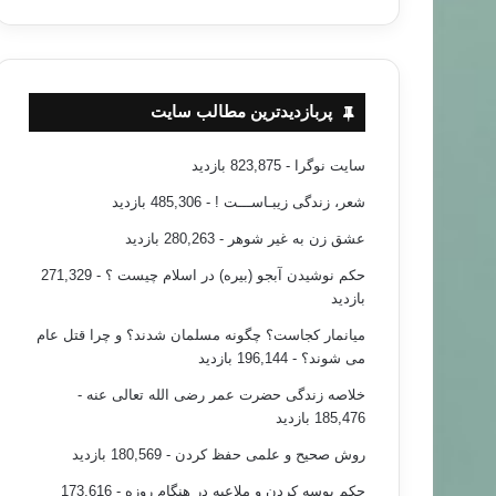
پربازدیدترین مطالب سایت
سایت نوگرا
- 823,875 بازدید
شعر، زندگی زیبـاســـت !
- 485,306 بازدید
عشق زن به غیر شوهر
- 280,263 بازدید
حکم نوشیدن آبجو (بیره) در اسلام چیست ؟
- 271,329
بازدید
میانمار کجاست؟ چگونه مسلمان شدند؟ و چرا قتل عام
می شوند؟
- 196,144 بازدید
خلاصه زندگی حضرت عمر رضی الله تعالی عنه
-
185,476 بازدید
روش صحیح و علمی حفظ کردن
- 180,569 بازدید
خبر های جدید
حکم بوسه کردن و ملاعبه در هنگام روزه
- 173,616