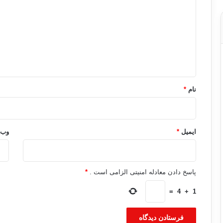
د
گ
ا
ه
*
نام
*
ایمیل
*
وب‌
پاسخ دادن معادله امنیتی الزامی است .
*
=
4
+
1