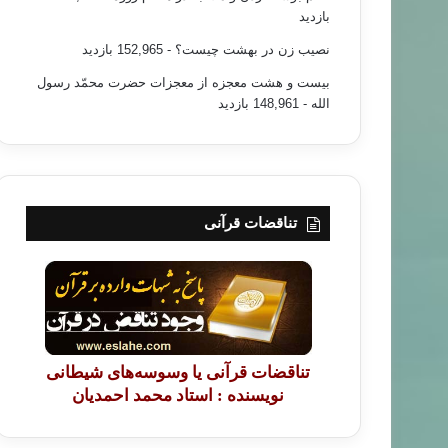
بازدید
۹۰/۰۳/۰۹
نصیب زن در بهشت چیست؟
- 152,965 بازدید
ین قصد تحمیل شریعت اسلام را ندارد
بیست و هشت معجزه از معجزات حضرت محمّد رسول
الله
- 148,961 بازدید
تناقضات قرآنی
تناقضات قرآنی یا وسوسه‌های شیطانی
نویسنده : استاد محمد احمدیان