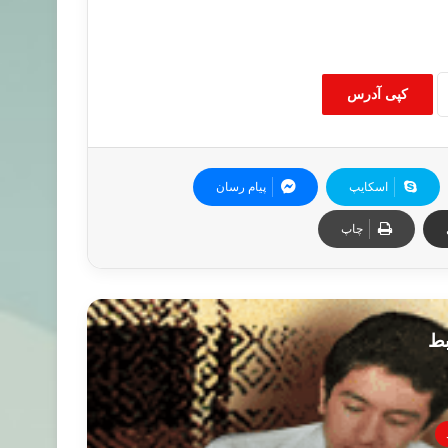
کپی آدرس
اسکایپ
پیام رسان
چاپ
بط