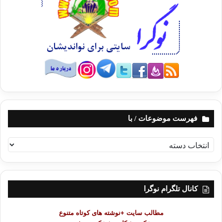
فهرست موضوعات / با
ف
ه
ر
س
ت
کانال تلگرام نوگرا
م
و
مطالب سایت +نوشته های کوتاه متنوع
ض