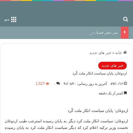
جستجو برای
منو
سر دفتر فساد در زمین‌، دوری وکناره‌گیری از راه خداست‌!
خانه
»
خبر های جدید
خبر های جدید
اردوغان: پايان سیاست انكار ملت كُرد
۸۹/۱۰/۱۶
آخرین به روز رسانی: ۹۱/۰۸/۲۰
۰
1,527
کمتر از یک دقیقه
اردوغان: پايان سیاست انكار ملت كُرد
اردوغان: سیاست انكار ملت كرد دیگر به‌ پایان رسیده‌ استرجب طیب اردوغان
نخست وزیر تركیه‌ اعلام كرد كه‌ دیگر سیاست انكار ملت كرد به‌ پایان رسیده‌