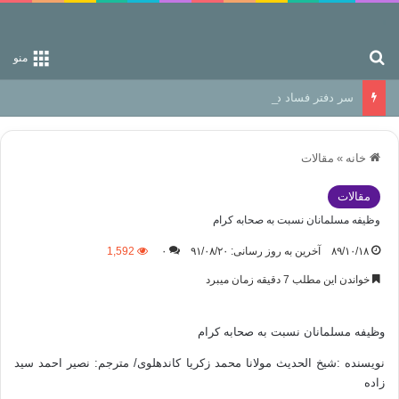
جستجو برای
منو
سر دفتر فساد در زمین‌، دوری وکناره‌گیری از راه خداست‌!
خانه
»
مقالات
مقالات
وظیفه مسلمانان نسبت به صحابه کرام
۸۹/۱۰/۱۸
آخرین به روز رسانی: ۹۱/۰۸/۲۰
۰
1,592
خواندن این مطلب 7 دقیقه زمان میبرد
وظیفه مسلمانان نسبت به صحابه کرام
نويسنده :شیخ الحدیث مولانا محمد زکریا کاندهلوی/ مترجم: نصیر احمد سید
زاده