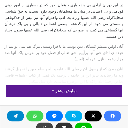
در این دوران آزادی بی بندو باری ، همان طور که در بسیاری از امور دینی
کوتاهی و بی اعتنایی در میان ما مسلمانان وجود دارد، نسبت به حقّ شناسی
صحابۀکرام رضی الله عنمها و رعایت ادب واحترام آنها نیز بیش از حدکوتاهی
و سستی می شود. از این گذشته ، بعضی اشخاص لاابالی و بی باک درشأن
آنها گستاخی می کنند، در صورتی که صحابۀکرام رضی الله عنمها ستون وبنیاد
دین هستند.
آنان اولین منتشر کنندگان دین بودند. ما تا فرا رسیدن مرگ هم نمی توانیم از
عهده ی ادای حق آنها برآییم. حق تعالی از فضل خود بر نفوس پاک آنها صد
هزار رخمت نازل بفرماید.(آمین)
آنان بودن که از رسول اکرم صلی الله علیه و آله و سلم دین را تحویل گرفتند
وبه ما رساندند بنابر این در خاتمه ، ترجمه یک فصل از کتاب «شفاء» قاضی
عیاض رحمهُ الله را که با این موضوع مناسبت دارد نقل میکنم .
نمایش بیشتر
او می فرماید: اعزاز و گرامی داشت صحابۀکرام رضی الله عنمهاو شناخت
حقوق آنان و اتباع و ستایش از آنان و دعا و استغفار برای آنها و لب گشایی
نکردن در مورد اختلافات آنها، روگردانی و اعراض از کلماتی که مورخین و اهل
بدعت و راویان جاهل در تنقید و تنقیص آنان نوشته اند در حقیقت احترام و
اعزازبه مقام رسول اکرم صلی الله علیه و آله و سلم است.
اگر راویانی از این قبیل شنیده شود، لازم است چنان تأویل و تفسیر شوند که