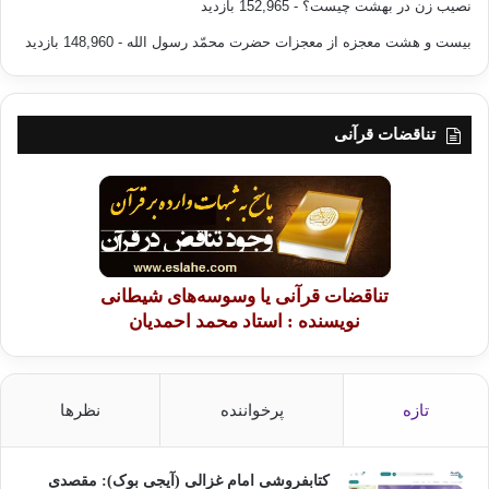
نصیب زن در بهشت چیست؟
- 152,965 بازدید
مراعات کنید.هر کس در باره آنها رعایت مرا می کند الله تعالی او را در دنیا و
آخرت حفاظت می فرماید و کسی که درباره آنها رعایت مرا نمی کند ، الله از
بیست و هشت معجزه از معجزات حضرت محمّد رسول الله
- 148,960 بازدید
او بیزار است و هر کسی که الله از او بری باشد هیچ بعید نیست که در عذاب
خدا گرفتار آید.»
این مطلب نیز نقل شده است که :« هر کس درباره صحابه مراعات مرا کند،
تناقضات قرآنی
من در روز قیامت محافظ او می شوم».
در جایی دیگر آمده است :« هر شخصی درباره صحابه مراعات مرا می کند ،
او در حوض کوثر میتواند به من برسد و فقط از دور مرا می بیند».
سهل بن عبدالله رحمهُ الله می گوید: هر کس صحابۀ رسول اکرم صلی الله
علیه و آله و سلم را تعظیم و بزرگداشت نکند او (در واقع) بر رسول اکرم صلی
الله علیه و آله و سلم اصلاً ایمان نیاورده است.
تناقضات قرآنی یا وسوسه‌های شیطانی
نویسنده : استاد محمد احمدیان
خداوند به لطف و فضل خود مرا و دوستان مرا و محسنان مرا و ملاقات
کنندگان مرا، مشایخ و شاگردان مرا و جمیع مؤمنین را از مؤاخذۀ خود و از
عتاب محبوب خود محفوظ نگه دارد و دلهای ما را از محبت این بزرگواران
یعنی صحابۀکرام رضی الله عنمها لبریز فرماید.(آمین)
تازه
پرخواننده
نظرها
————————————
منبع: کتاب:فضایل اعمال / تألیف:شیخ الحدیث مولانا محمد زکریا کاندهلوی /
کتابفروشی امام غزالی (آیجی بوک): مقصدی