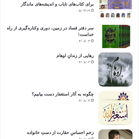
مترجم: نصیر احمد سید زاده / انتشارات:صدیق/چاپ سوم1386
برای کتاب‌های نایاب و اندیشه‌های ماندگار
۰۵/۰۳/۱۹
سر دفتر فساد در زمین‌، دوری وکناره‌گیری از راه
خداست‌!
۰۴/۰۸/۰۳
وظیفه مسلمانان صحابه کرام
رهایی از زندانِ اوهام
۰۴/۰۸/۰۳
کپی آدرس
چگونه به آثار استغفار دست بیابیم؟
۰۴/۰۸/۰۳
زخمِ احساسِ حقارت از دستِ خانواده
۰۴/۰۸/۰۳