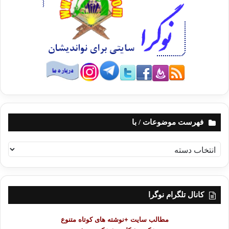
دیکه‌ش به ناوی«شمس»، یا هه‌مان «شورای مرکزی سنت» که له سه‌ره‌تای
شۆرشی ئیسلامی ئێران‌دا له لایه‌ن هه‌ردوو خوالێخۆشبوو کاک ئه‌حمه‌دی
موفتی‌زاده‌و مه‌وله‌وی عه‌بدولعه‌زیزی به‌لووچه‌وه‌ به‌ مه‌به‌ستی داکۆکی کردن
له سه‌ر مافه‌کانی ئه‌هلی سوننه‌تی ئێران‌ دامه‌زرا، دووباره له ئاستی پارێزگا
سووننیه‌کانی ئێراندا ده‌ستی به چالاکی کردۆ‌ته‌وه‌، که هه‌رچه‌ن حیزبێکی
سوننیه به‌ڵام به‌شی کوردیشی هه‌یه، که ئه‌ویش شتێکی تازه‌و نه‌ناسراوه بۆ
من.
كام یه‌ك له‌مانه‌ ناسراویان زیاتره‌ له‌ ناو خه‌لك له‌ بواری‌ رێكخراوه‌ییه‌وه‌؟
فهرست موضوعات / با
به لای منه‌وه ئه‌م دوو جه‌ریانه سه‌ره‌کییه‌ (مه‌کته‌بی قورئان‌و جه‌ماعه‌تی
ده‌عوه‌ت‌و ئیسلاح) که کاری رێکخراوه‌یی ناسراویان هه‌یه، وه‌ک هه‌موو
ف
رێکخراوه‌کانی دیکه‌ی کومه‌ڵگا، کارنامه‌یه‌کی یه‌ک‌ره‌نگیان نیه؛ به‌ڵکوو
ه
ده‌سکردی باشیان هه‌یه‌و که‌م و کۆریشیان هه‌یه؛ له هه‌ڵسه‌نگاندنێکی گشتی‌دا،
ر
زیندوو و چالاک راگرتنی کومه‌ڵگای کورد له بواری که‌لتووری‌و رامیاری،
س
پاراستنی هه‌ستی ژیان‌و متمانه به خۆ له ناو کوردان، چاکسازی‌و به‌رز
ت
کانال تلگرام نوگرا
کردنه‌وه‌ی ئاستی ئه‌خلاقیاتی کومه‌ڵگا، به‌هێزکردنی ره‌هه‌ندی دینی/ که‌لتووری
م
کوردو خۆ پاراستن له توند‌و‌تێژی‌و خوێن‌رێژی، خاڵه باشه‌کانی چالاکی
و
ئیسلامییه‌کانن.
مطالب سایت +نوشته های کوتاه متنوع
ض