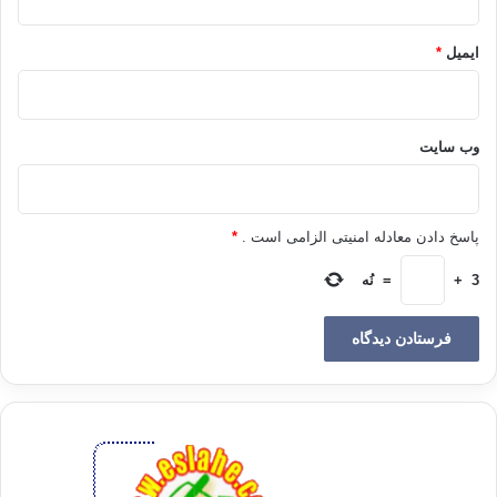
ایمیل
*
رۆلی‌ جه‌ریاناتی‌ ئیسلامی‌‌و ئه‌و رێكخراوانه‌ی‌ به‌ ناوی‌ دین له‌ كوردستاندا
چالاكی‌یان كردوه‌ چون هه‌ڵده‌سه‌نگێنی‌؟
دیاره ئه‌بی بزانین کورده ئه‌هلی حه‌ققه‌کان ئه‌که‌ونه ده‌ره‌وه‌ی بازنه‌که. کورده
وب‌ سایت
شیعه‌کانیش که به‌پێی زانیاری من ریکخراوه‌یه‌کی ئیسلامیان نه‌بووه. جا
ئیسلامیه‌کانی کوردستانی ئێران، هه‌ر به‌شی سوننی کۆمه‌ڵگای کورد
ئه‌گرێته‌وه؛ ئه‌مانه‌یش خۆیان دابه‌ش ئه‌کرێن به چه‌ند له‌قی جیاوازو ناکرێ
سه‌رجه‌م له سه‌ریان داوه‌ری بکرێ؛ به‌گشتی چالاکی رێکخراوه‌یی ئیسلامی له
پاسخ دادن معادله امنیتی الزامی است .
*
کوردستانی ئێران تا چه‌ن ساڵیک له‌مه‌و پێش که سه‌له‌فیه‌کان سه‌ریان هه‌ڵدا،
هی دوو ر‌‌ێکخراوه بووه: یه‌که‌م، مه‌کته‌بی قورئان(به دوو با‌ڵی شوورای
3
+
=
نُه
مودیریه‌ت و لایه‌نی کاک حه‌سه‌نی ئه‌مینی) دووهه‌م، جه‌ماعه‌تی ده‌عوه‌ت و
ئیسلاح(که له ناو خه‌ڵکدا زۆرتر به ئیخوانی ناسراون). سه‌له‌فیه‌کانیش له‌م
دواییانه‌دا هاتوونه‌ته ئاراوه به‌ڵام تا ئێستاش، ئه‌وه نه‌بێ جارجار
نووسراوه‌گه‌لیک به‌ناوی «ئه‌هلی سوننه‌ت‌و جه‌ماعه‌ت» ده‌ر ئه‌چێ،
روونکردنه‌وه‌یه‌کیان بۆ رای گشتی کوردستان ده‌رنه‌کردووه که رێکخراوه‌و
پرۆگرامێکی تایبه‌تیان هه‌یه یان نا.
به‌و جۆره‌ی له دیمانه‌ی ماموستا ئه‌حمه‌دی ئیسماعیلی، سه‌رۆکی زانایانی
موسولمانی نه‌رویج، له گه‌ڵ یه‌کێ له که‌ناله کوردیه‌کاندا بیستم، گروپێکی