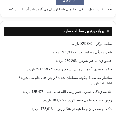
ئه‌ندامه‌کانیشی زانا‌و خۆینده‌وارانی خۆشناوی کومه‌ڵگان‌و جێی متمانه‌ی
خه‌ڵکن. هه‌ڵبه‌ت جه‌ماعه‌ت له گه‌ل ئه‌وه‌دا که هه‌ڵگری زۆرێک له داخوازیه‌کانی
بعد از ثبت ایمیل، لینکی به ایمیل شما ارسال می گردد باید آن را تایید کنید.
گه‌لانی ئێران‌و له‌وانه داخوزیه‌کانی گه‌لی کوردیشه‌، به‌ڵام له به‌ر ئه‌وه‌ی
رێکخراوێکی فره‌گه‌لی ئێرانیه‌‌و له نێو ته‌واوی گه‌لانی سوننیدا وه‌ک: فارس،
عه‌ره‌ب، به‌لووچ، تورک‌و تورکمان ئه‌ندامی هه‌یه، ناتوانێ له چوارچێوه‌ی
کوردایه‌تیدا خۆی ببه‌ستێته‌وه‌و جه‌ماعه‌تێکی ته‌واو کوردی بێ. جا ئاساییه که
پربازدیدترین مطالب سایت
موخالیفیشی هه‌یه‌، به‌تایبه‌ت ئه‌و کوردانه‌ی که دژایه‌تی فه‌لسه‌فی ‌یان
کومه‌ڵایه‌تی/سیاسی له گه‌ڵ دین‌دا ئه‌که‌ن‌و لایه‌نی سیاسی‌و مه‌ده‌نیشیان
سایت نوگرا
- 823,859 بازدید
لاوازه.
شعر، زندگی زیبـاســـت !
- 485,306 بازدید
عشق زن به غیر شوهر
- 280,263 بازدید
ئامانجی‌ چیه‌؟
حکم نوشیدن آبجو (بیره) در اسلام چیست ؟
- 271,329 بازدید
ئامانجی جه‌ماعه‌ت پێش هه‌موو شتێک ئه‌وه‌یه که په‌یامی دین، له پێناسه‌ی
میانمار کجاست؟ چگونه مسلمان شدند؟ و چرا قتل عام می شوند؟
-
به‌رفراوانی دین‌دا، یانی‌: «‌ته‌و‌حید له مامه‌ڵه له گه‌ڵ خوای گه‌وره‌دا، پابه‌ندی به
196,144 بازدید
ره‌وشتی چاک‌و پاک له مامه‌ڵه له گه‌ڵ خۆدا، دادپه‌روه‌ری‌و نه‌رم‌و نیانی له
خلاصه زندگی حضرت عمر رضی الله تعالی عنه
- 185,476 بازدید
مامه‌ڵه له گه‌ڵ کۆمه‌ڵگاداو ئاوه‌دان کردنه‌وه له مامه‌ڵه له گه‌ڵ سروشت‌و
دنیادا»، له ناو خه‌ڵک‌دا بڵاو بکاته‌وه‌و فیکر و توانایی ئه‌ندامانی بخاته خزمه‌تی
روش صحیح و علمی حفظ کردن
- 180,569 بازدید
گه‌شه‌پێدانی ژیانی ماددی‌و مه‌عنه‌وی خه‌ڵک‌و تێده‌کوشێ بۆ پێکهاتنی
حکم بوسه کردن و ملاعبه در هنگام روزه
- 173,616 بازدید
کومه‌ڵگایه‌ک که ژیانی سه‌ربه‌رزانه‌و ئینسانی بۆ هه‌مووان تێیدا مۆمکین بێ؛
دیاره به پێی «الأخذ بشیء أخذ بلوازمه» ئاوا کومه‌ڵگایه‌کیش به بێ ئازادی‌و