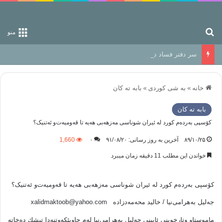
جستجو برای
منو
سر دفتر فساد در زمین‌، دوری وکناره‌گیری از راه خداست‌!
خانه
»
به شی کوردی
»
بابه ته كان
بابه ته كان
كۆسپی‌ به‌رده‌م‌ کورد له‌ ئیران شوناسی مه‌زهه‌بی هه‌یه‌ تا قه‌ومیه‌ت‌و ئه‌تنیک؟
۸۹/۱۰/۲۵
آخرین به روز رسانی: ۹۱/۰۸/۲۰
۰
1,660
خواندن این مطلب 11 دقیقه زمان میبرد
كۆسپی‌ به‌رده‌م‌ کورد له‌ ئیران شوناسی مه‌زهه‌بی هه‌یه‌ تا قه‌ومیه‌ت‌و ئه‌تنیک؟
جه‌لیل به‌هرامی‌نیا / خالید محه‌مه‌دزاده ‌
xalidmaktoob@yahoo.com
ماموستا‌و وتارخوینی‌ ئایینی‌ جه‌لیل به‌هرامی‌نیا له‌م چاوپێكه‌وتنه‌دا تیشك ده‌خاته‌