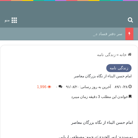
جستجو برای
منو
سر دفتر فساد در زمین‌، دوری وکناره‌گیری از راه خداست‌!
خانه
»
زندگی نامه
زندگی نامه
امام حسن البناء از نگاه بزرگان معاصر
۸۹/۱۰/۲۸
آخرین به روز رسانی: ۹۱/۰۸/۲۰
۰
1,996
خواندن این مطلب 3 دقیقه زمان میبرد
امام حسن البناء
از نگاه بزرگان معاصر
نويسنده: انور الجندی/ترجمه: مصطفی اربابی