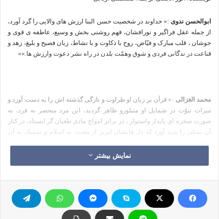
ابوالحسن ندوی
:« خداوند در شخصیت حسن البنا ارزش های والایی را گرد آورد،
از جمله عقل فراگیر و نورافشان، فهم روشنی بخش و وسیع، عاطفه ی قوی و
جوشان ، قلب مبارک و فیّاض، روح با ذکاوت و با نشاط، زبان فصیح و بلیغ، زهد و
قناعت در ندگانی فردی و شوق وهمّت بلدن در راه نشر دعوت وارزش ها.»»
محمد الغزالی
:« قرآن بر زبان او طراوت و تازگی گذشته اش را به دست آورد و
میراث نبوّت در شمایل او متبلورو ظاهر گردید، این مرد منحصر به فرد، به
صورت صخره ای پایدار واستوار ، در برابر امواج مادی طغیان گر ایستاد، در کنار
آن نسلی را پدید آورد که دل هایشان لبریز از محبت به اسلام و تمسک به آن
بود.»
نمایش بیشتر
محب لادین الخطیب
:« استاد حسن البنا خود به تنهایی یک امت بود،او دارای
همان نیروی گمشده ای بود، که در قلب مؤمن آن را جستجو می کردم و به آن
دست نیافتم مگر روزی که او را شناختم، از آن روز نیاز اسلام به این دعوتگر