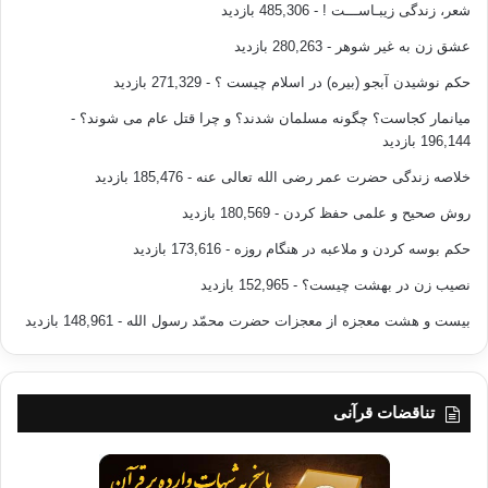
متعددی می باشد از جمله : تحکیم القوانین ، الجواب المستقیم
شعر، زندگی زیبـاســـت !
- 485,306 بازدید
وفتاوای بسیاری که در سیزده مجلد به چاپ رسیده است، ایشان در
عشق زن به غیر شوهر
- 280,263 بازدید
سال ۱۳۸۹ ه وفات نمودند ، زرکلی ، خیر الدین، الاعلام، ط۱۳، م۸ ،
حکم نوشیدن آبجو (بیره) در اسلام چیست ؟
- 271,329 بازدید
دارالعلم للملائین، بیروت، ۱۹۹۸م، (۵/۳۰۶) .
میانمار کجاست؟ چگونه مسلمان شدند؟ و چرا قتل عام می شوند؟
-
196,144 بازدید
ابن باز، مجموع فتاوی ومقالات متنوعه لعبدالعزیزبن باز،
(۱۵/۱۰۹).
خلاصه زندگی حضرت عمر رضی الله تعالی عنه
- 185,476 بازدید
روش صحیح و علمی حفظ کردن
- 180,569 بازدید
ایشان محمد بن عبدالله بن عبدالرحمن آل باز فقیه حنبلی غیر
مقداست که در سال ۱۳۳۰ ه در ریاض متولد شد ، در بسیاری از
حکم بوسه کردن و ملاعبه در هنگام روزه
- 173,616 بازدید
مناصب منصوب شده است از جمله: مفتی عام عربستان سعودی،
نصیب زن در بهشت چیست؟
- 152,965 بازدید
ریاست هیات کبار العلماء ، ریاست مجمع فقه اسلامی تابع سازمان
بیست و هشت معجزه از معجزات حضرت محمّد رسول الله
- 148,961 بازدید
رابطه ی اسلامی ، از جمله تالیفات ایشان : الفوائد الجلیله فی
المباحث الفرضیه ، نقد القومیه ومجموعه ای از فتاوی بسیار زیاد که
در بیست وشش مجلد چاپ شده اما تکمیل نگردید، در سال ۱۳۴۰ ه
در طائف وفات نمود ودر مکه بر او نماز خوانده شد وهمانجا دفن
تناقضات قرآنی
گردید ، العلاونه، احمد، ذیل الاعلام، ط۱، دارالمناره، جده، ۲۰۰۲ م ،
(۲/۱۰۷) .