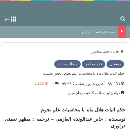
جستجو برای
منو
سر دفتر فساد در زمین‌، دوری وکناره‌گیری از راه خداست‌!
خانه
»
فقه معاصر
رمضان
فقه معاصر
مطالب جدید
حکم اثبات هلال ماه با محاسبات علم نجوم ، بخش نخست
۹۹/۰۱/۲۵
آخرین به روز رسانی: ۹۹/۰۲/۰۵
۰
1,820
خواندن این مطلب 9 دقیقه زمان میبرد
حکم اثبات هلال ماه با محاسبات علم نجوم
نویسنده : جابر عیدالونده العازمی – ترجمه : مظهر نعمتی
دزاوری