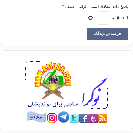
علت اختلاف :
پاسخ دادن معادله امنیتی الزامی است .
*
=
8
×
1
اسباب اختلاف در این مساله چهار مورد هستند :
اختصار در این سخن پیامبر (ص) : لا تَصُومُوا حَتَّى تَرَوُا الْهِلالَ ،
[۲]
وَلا تُفْطِرُوا حَتَّى تَرَوْهُ ، فَإِنْ غُمَّ عَلَیْکُمْ فَاقْدُرُوا لَهُ.
در این حدیث در معنای تقدیر در کلمه ی “فاقدروا ” اختلاف شده
است که آیا منظور از آن تکمیل ماه به سی روز است ویا منظور از
[۳]
تقدیر ، منازل ماه وعمل بر اساس محاسبات نجومی می باشد .
اختلاف در دلیل شرعی برای واجب شدن روزه ، که آیا رویت
هلال ماه ، روزه را واجب می کند یا تنها علم به ورود ماه
رمضان ، روزه را واجب می گرداند .
اختلاف در رسیدن به یقین یا نرسیدن ، با محاسبات فلکی
،یعنی، برخی فقهاء محاسبات فلکی را یقین آور وبرخی دیگر آن
را مفید ظن می دانند .