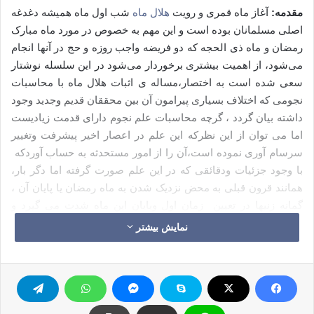
مقدمه
:
آغاز ماه قمری و رویت
هلال ماه
شب اول ماه همیشه دغدغه
اصلی مسلمانان بوده است و این مهم به خصوص در مورد ماه مبارک
رمضان و ماه ذی الحجه که دو فریضه واجب روزه و حج در آنها انجام
می‌شود، از اهمیت بیشتری برخوردار می‌شود در این سلسله نوشتار
سعی شده است به اختصار،مساله ی اثبات هلال ماه با محاسبات
نجومی که اختلاف بسیاری پیرامون آن بین محققان قدیم وجدید وجود
داشته بیان گردد ، گرچه محاسبات علم نجوم دارای قدمت زیادیست
اما می توان از این نظرکه این علم در اعصار اخیر پیشرفت وتغییر
سرسام آوری نموده است،آن را از امور مستحدثه به حساب آوردکه
با وجود جزئیات ودقائقی که در این علم صورت گرفته اما دگر بار،
همانند قرون قبلی به محض نزدیک شدن به ماه رمضان یا پایان آن ،
گمانه زنیها در تعیین زمان اول وپایان این ماه شدت می گیرد و
اختلافات در این زمینه زیاد می شود منشأ اختلاف در این مساله
نمایش بیشتر
مبنی بر دو مدار بوده است:
اول
: اختلاف در فهم دلایل وارد شده در این زمینه و چگونگی راهبری
وگرایش این دلایل.