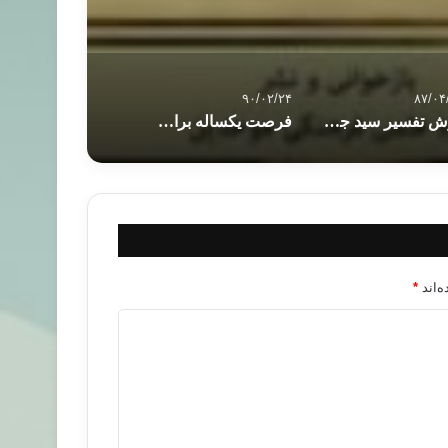
۹۰/۰۲/۲۴
۸۷/۰۴
روش تفسير سيد جمال و خطوط كلي آن و تاثيرش بر
فرصت يكساله برای به رسمیت شناختن فلسطین
‌اند
*