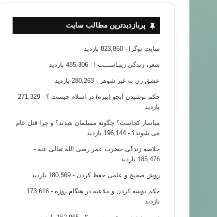
پربازدیدترین مطالب سایت
سایت نوگرا
- 823,860 بازدید
شعر، زندگی زیبـاســـت !
- 485,306 بازدید
عشق زن به غیر شوهر
- 280,263 بازدید
حکم نوشیدن آبجو (بیره) در اسلام چیست ؟
- 271,329
بازدید
میانمار کجاست؟ چگونه مسلمان شدند؟ و چرا قتل عام
می شوند؟
- 196,144 بازدید
خلاصه زندگی حضرت عمر رضی الله تعالی عنه
-
185,476 بازدید
روش صحیح و علمی حفظ کردن
- 180,569 بازدید
حکم بوسه کردن و ملاعبه در هنگام روزه
- 173,616
بازدید