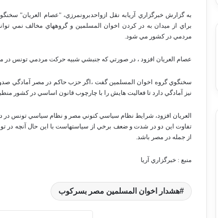
به گزارش خبرگزاري آريابه نقل ازواحدبرونمرزي، "عصام العريان" سخن
براي از ميدان به در کردن اخوان المسلمين و گروههاي مخالف نمي تواند
مردمي در کشور مي شود.
عصام العريان افزود ، در صورتي که جنبشي شبيه حرکت مردمي تونس در مصر
سخنگوي گروه اخوان المسلمين گفت ،اگر حزب حاکم در مصر آمادگي صدور م
نيز آمادگي دارد تا فعاليت هايش را با چارچوب قانون اساسي در کشور منطب
العريان افزود، شرايط نظام سياسي کنوني مصر و نظام سياسي تونس در دوره
تفاوت اين دو در شدت و ضعف برخي از سياستهاست با اين حال آنچه در تون
از جمله در مصر باشد.
منبع : خبرگزاري آريا
هشدار اخوان المسلمين مصر بسركوب