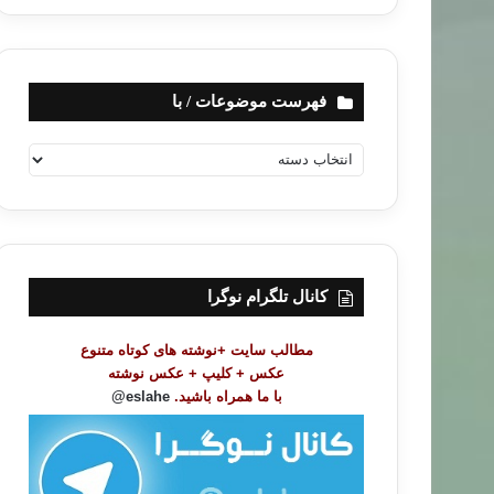
فهرست موضوعات / با
ف
ه
ر
س
ت
م
و
کانال تلگرام نوگرا
ض
و
مطالب سایت +نوشته های کوتاه متنوع
ع
عکس + کلیپ + عکس نوشته
ا
با ما همراه باشید.
eslahe@
ت
/
ب
ا