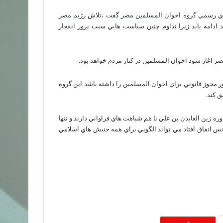
گوي رسمي گروه اخوان المسلمين مصر گفت ،تلاش رژيم مصر
 ادامه يابد زيرا تداوم چنين سياست هايي سبب بروز انفجار
 آغاز شود اخوان المسلمين در کنار مردم خواهد بود.
جوز قانوني براي اخوان المسلمين را داشته باشد اين گروه
ق کند.
 زين العابدن بن علي با هم شباهت هاي فراواني دارند و تنها
س اتفاق افتاد مي تواند الگويي براي همه جنبش هاي اسلامي