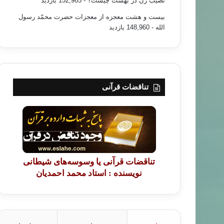
نصیب زن در بهشت چیست؟
- 152,965 بازدید
بیست و هشت معجزه از معجزات حضرت محمّد رسول
الله
- 148,960 بازدید
تناقضات قرآنی
تناقضات قرآنی یا وسوسه‌های شیطانی
نویسنده : استاد محمد احمدیان