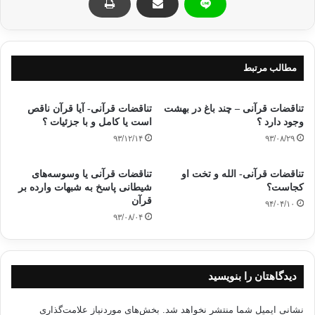
@eslahe
?
مطالب مرتبط
تناقض در قرآن
تناقضات قرآنی
شبهات قرآنی
تناقضات قرآنی – چند باغ در بهشت
تناقضات قرآنی- آیا قرآن ناقص
وجود دارد ؟
است یا کامل و با جزئیات ؟
۹۳/۱۲/۱۴
۹۳/۰۸/۲۹
کپی آدرس
تناقضات قرآنی- الله و تخت او
تناقضات قرآنی یا وسوسه‌های
کجاست؟
شیطانی پاسخ به شبهات وارده بر
قرآن
۹۴/۰۴/۱۰
۹۳/۰۸/۰۴
دیدگاهتان را بنویسید
نشانی ایمیل شما منتشر نخواهد شد.
بخش‌های موردنیاز علامت‌گذاری