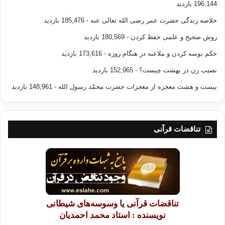
196,144 بازدید
خلاصه زندگی حضرت عمر رضی الله تعالی عنه
- 185,476 بازدید
روش صحیح و علمی حفظ کردن
- 180,569 بازدید
حکم بوسه کردن و ملاعبه در هنگام روزه
- 173,616 بازدید
نصیب زن در بهشت چیست؟
- 152,965 بازدید
بیست و هشت معجزه از معجزات حضرت محمّد رسول الله
- 148,961 بازدید
تناقضات قرآنی
تناقضات قرآنی یا وسوسه‌های شیطانی
نویسنده : استاد محمد احمدیان