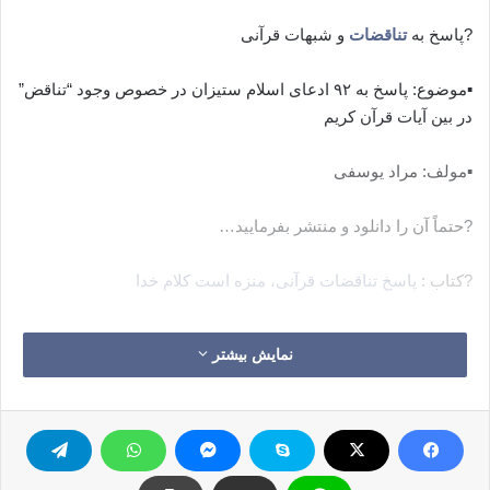
?پاسخ به
تناقضات
و شبهات قرآنی
▪️موضوع: پاسخ به ۹۲ ادعای اسلام ستیزان در خصوص وجود “تناقض”
در بین آیات قرآن کریم
▪️مولف: مراد یوسفی
?حتماً آن را دانلود و منتشر بفرمایید…
?کتاب :
پاسخ تناقضات قرآنی، منزه است کلام خدا
اسلام ستیزان سالهاست
نمایش بیشتر
این مطالب را منتشر می نمایند
ان شاء الله با نشر گسترده ی این کتاب، پاسخ را به دست افراد
زیادی برسانیم.
▪️کانال تلگرامی
شبهه از شما، پاسخ از ما