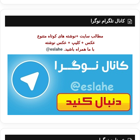
ر
س
ت
کانال تلگرام نوگرا
م
و
مطالب سایت +نوشته های کوتاه متنوع
ض
عکس + کلیپ + عکس نوشته
و
با ما همراه باشید.
eslahe@
ع
ا
ت
/
ب
ا
خبرنامه نوگرا