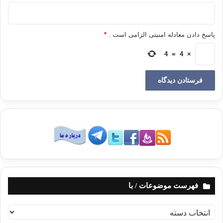
پاسخ دادن معادله امنیتی الزامی است .
*
4
=
4
×
فهرست موضوعات / با
ف
ه