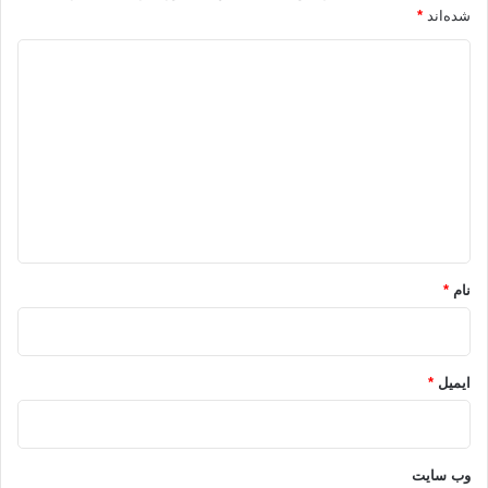
شده‌اند
*
د
ی
د
گ
ا
ه
*
نام
*
ایمیل
*
وب‌ سایت