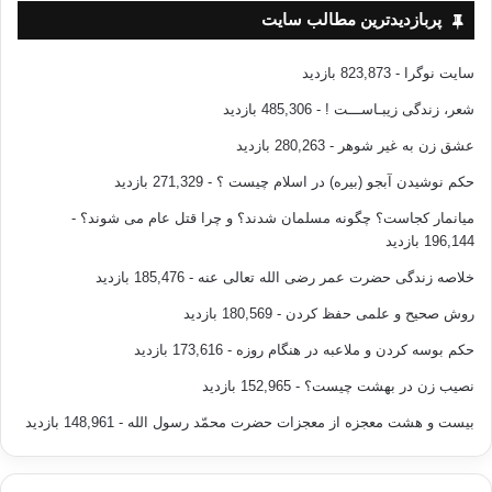
پربازدیدترین مطالب سایت
سایت نوگرا
- 823,873 بازدید
شعر، زندگی زیبـاســـت !
- 485,306 بازدید
عشق زن به غیر شوهر
- 280,263 بازدید
حکم نوشیدن آبجو (بیره) در اسلام چیست ؟
- 271,329 بازدید
میانمار کجاست؟ چگونه مسلمان شدند؟ و چرا قتل عام می شوند؟
-
196,144 بازدید
خلاصه زندگی حضرت عمر رضی الله تعالی عنه
- 185,476 بازدید
روش صحیح و علمی حفظ کردن
- 180,569 بازدید
حکم بوسه کردن و ملاعبه در هنگام روزه
- 173,616 بازدید
نصیب زن در بهشت چیست؟
- 152,965 بازدید
بیست و هشت معجزه از معجزات حضرت محمّد رسول الله
- 148,961 بازدید