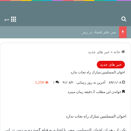
جستجو برای
منو
سر دفتر فساد در زمین‌، دوری وکناره‌گیری از راه خداست‌!
خانه
»
خبر های جدید
خبر های جدید
اخوان المسلمين:مبارك راه نجات ندارد
۸۹/۱۱/۰۸
آخرین به روز رسانی: ۹۱/۰۸/۲۰
۱
1,256
خواندن این مطلب 2 دقیقه زمان میبرد
اخوان المسلمين:مبارك راه نجات ندارد
یکی از رهبران اخوان المسلمین مصر با اشاره به قیام گسترده مردمی در این