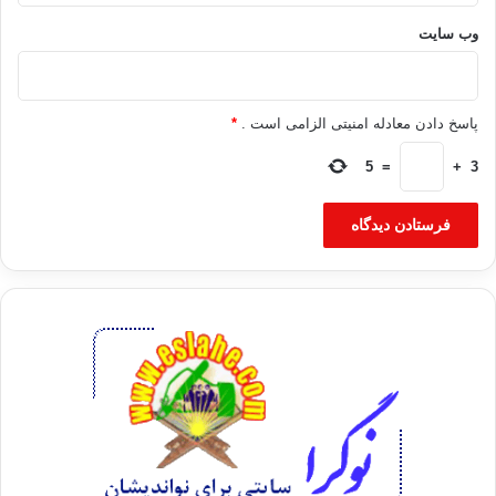
منبع : العالم
وب‌ سایت
اخوان المسلمين مبارك مصر
پاسخ دادن معادله امنیتی الزامی است .
*
کپی آدرس
5
=
+
3