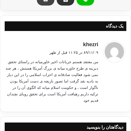
این رهبر اخوان المسلمین خاطرنشان کرد: زمانی که یک ملت به دنبال
بازگرداندن حق خود است هیچ کسی جلودار آن نیست.
یک دیدگاه
حمایت آمریکا از نظام مصر
گ
khezri
غانم با انتقاد شدید از موضع آمریکا در حمایت از نظام مصر، گفت: اظهارات
ف
۸۹/۱۱/۰۹ در ۱۱:۲۵ قبل از ظهر
"باراک اوباما" رییس جمهور آمریکا در حمایت از حسنی مبارک ، بیانگر دروغین
ت
من معتقد هستم جریانات اخیر خاورمیانه در راستای تحقق
بودن شعارهای این کشور درباره دموکراسی و آزادی است.
:
دیرینه ی طرح خاوره میانه ی بزرگ آمریکا هستش ، هر چند
نمی شود فعالیت صادقانه ی احزاب اسلامی را در این دیار
وی درباره دیدگاهش در خصوص آینده مصر گفت: مردم تا سقوط طاغوت
به بادیه نقد گرفت اما تصور بازیچه ی دست آمریکا بودن
باهمدیگر متحد هستند و به محض این که طاغوت سقوط کند روند تحول
ناگوار است ، و حکومت اسلام میانه که الگوی آن را در
دموکراتیک آغاز خواهد شد و ما از همه مصری ها از جمله ارتش و پلیس می
ترکیه داریم رهیافت آمریکا است برای تحقق رویای نچندان
خواهیم تا حول این اصول حرکت کنند.
قدیم خود
افزایش خشونت پلیس علیه مردم
دیدگاهتان را بنویسید