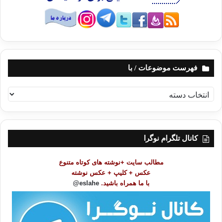
فهرست موضوعات / با
ف
ه
ر
س
ت
کانال تلگرام نوگرا
م
و
مطالب سایت +نوشته های کوتاه متنوع
ض
عکس + کلیپ + عکس نوشته
و
با ما همراه باشید.
eslahe@
ع
ا
ت
/