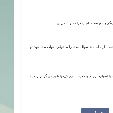
رنگي و هميشه دندانهايت را مسواك ميزني.
ك دارد، اما بايد سوال بعدي را به تنهايي جواب بدي چون تو
ا اسباب بازي هاي جديدت بازي كن، يا تا بر مي گردم برام يه