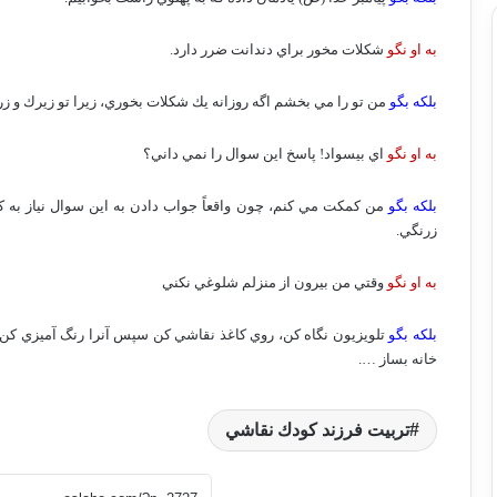
به او نگو
شكلات مخور براي دندانت ضرر دارد.
بلكه بگو
من تو را مي بخشم اگه روزانه يك شكلات بخوري، زيرا تو زيرك و ز
به او نگو
اي بيسواد! پاسخ اين سوال را نمي داني؟
بلكه بگو
من كمكت مي كنم، چون واقعاً جواب دادن به اين سوال نياز به كم
زرنگي.
به او نگو
وقتي من بيرون از منزلم شلوغي نكني
بلكه بگو
تلويزيون نگاه كن، روي كاغذ نقاشي كن سپس آنرا رنگ آميزي كن، ب
خانه بساز ….
تربيت فرزند كودك نقاشي