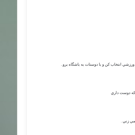
زشي انتخاب كن و با دوستات به باشگاه برو..
 كه دوست داري
مي زني .