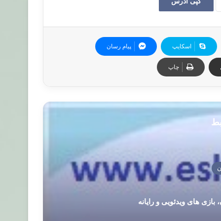
کپی آدرس
اسکایپ
پیام رسان
چاپ
بط
ن
 بازی های ویدئویی و رایانه