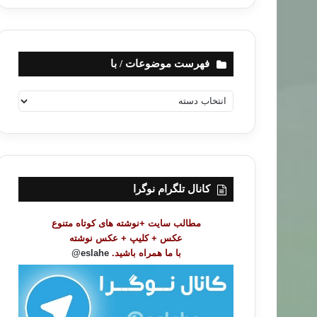
فهرست موضوعات / با
ف
ه
ر
س
ت
م
و
کانال تلگرام نوگرا
ض
و
مطالب سایت +نوشته های کوتاه متنوع
ع
عکس + کلیپ + عکس نوشته
ا
با ما همراه باشید.
eslahe@
ت
/
ب
ا