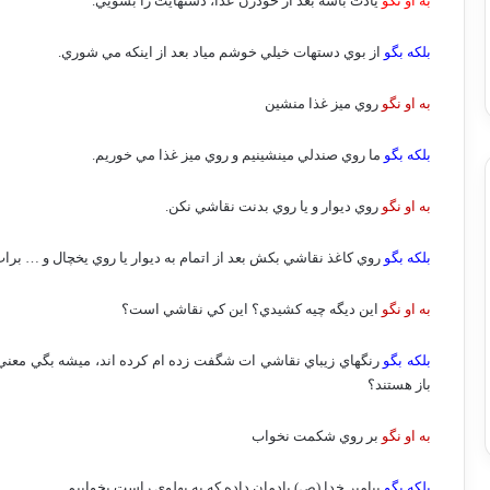
به او نگو
يادت باشه بعد از خودرن عذا، دستهايت را بشويي.
بلكه بگو
از بوي دستهات خيلي خوشم مياد بعد از اينكه مي شوري.
به او نگو
روي ميز غذا منشين
بلكه بگو
ما روي صندلي مينشينيم و روي ميز غذا مي خوريم.
به او نگو
روي ديوار و يا روي بدنت نقاشي نكن.
بلكه بگو
روي كاغذ نقاشي بكش بعد از اتمام به ديوار يا روي يخچال و … بر
به او نگو
اين ديگه چيه كشيدي؟ اين كي نقاشي است؟
بلكه بگو
رنگهاي زيباي نقاشي ات شگفت زده ام كرده اند، ميشه بگي معني 
باز هستند؟
به او نگو
بر روي شكمت نخواب
بلكه بگو
پيامبر خدا (ص) يادمان داده كه به پهلوي راست بخوابيم.