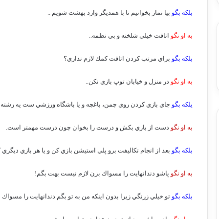
بلكه بگو
بيا نماز بخوانيم تا با همديگر وارد بهشت شويم ..
به او نگو
اتاقت خيلي شلخته و بي نظمه..
بلكه بگو
براي مرتب كردن اتاقت كمك لازم نداري؟
به او نگو
در منزل و خيابان توپ بازي نكن..
يلكه بگو
جاي بازي كردن روي چمن، باغچه و يا باشگاه ورزشي ست يه رشته ور
به او نگو
دست از بازي بكش و درست را بخوان چون درست مهمتر است.
بلكه بگو
بعد از انجام تكاليفت برو پلي استيشن بازي كن و يا هر بازي ديگري
به او نگو
پاشو دندانهايت را مسواك بزن لازم نيست بهت بگم!
بلكه بگو
تو خيلي زرنگي زيرا بدون اينكه من به تو بگم دندانهايت را مسواك 