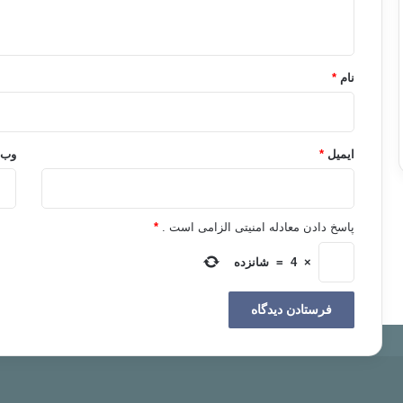
ه
*
نام
*
ایمیل
*
وب‌
پاسخ دادن معادله امنیتی الزامی است .
*
×
4
=
شانزده