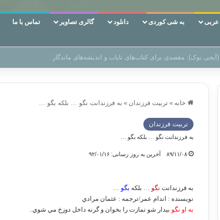
ربی
به شی کوردی
دانلود
گالری تصاویر
تماس با ما
 دوری وکناره‌گیری از راه خداست‌!
خانه
»
تربیت فرزندان
»
به فرزندانت نگو … بلكه بگو …
تربیت فرزندان
به فرزندانت نگو … بلكه بگو …
۸۹/۱۱/۰۸
آخرین به روز رسانی: ۹۲/۰۱/۱۶
به فرزندانت
نگو
… بلكه
بگو
…
نويسنده : اندام عمر/ترجمه : عثمان مرادي
به او نگو
بيدار شو نمازت را بخوان و گرنه داخل دوزخ مي شوي..