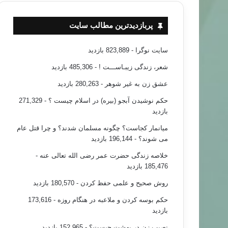
پربازدیدترین مطالب سایت
سایت نوگرا
- 823,889 بازدید
شعر، زندگی زیبـاســـت !
- 485,306 بازدید
عشق زن به غیر شوهر
- 280,263 بازدید
حکم نوشیدن آبجو (بیره) در اسلام چیست ؟
- 271,329
بازدید
میانمار کجاست؟ چگونه مسلمان شدند؟ و چرا قتل عام
می شوند؟
- 196,144 بازدید
خلاصه زندگی حضرت عمر رضی الله تعالی عنه
-
185,476 بازدید
روش صحیح و علمی حفظ کردن
- 180,570 بازدید
حکم بوسه کردن و ملاعبه در هنگام روزه
- 173,616
بازدید
نصیب زن در بهشت چیست؟
- 152,965 بازدید