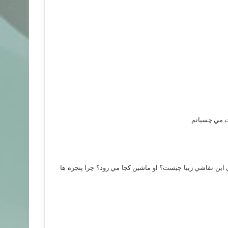
ات مي چسپانم
اين نقاشي زيبا چيست؟ او ماشين كجا مي رود؟ چرا پنجره ها