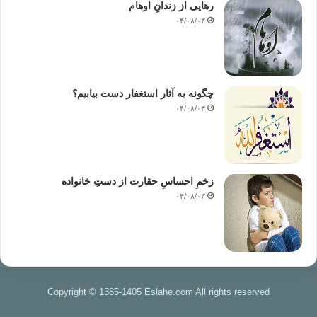
رهایی از زندانِ اوهام
۰۴/۰۸/۰۳
چگونه به آثار استغفار دست بیابیم؟
۰۴/۰۸/۰۳
زخمِ احساسِ حقارت از دستِ خانواده
۰۴/۰۸/۰۳
Copyright © 1385-1405 Eslahe.com All rights reserved