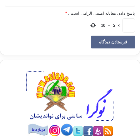
[۴]. همان، ص۱۵۸
پاسخ دادن معادله امنیتی الزامی است .
*
[۵]. همان، ص۱۵۵
10
=
5
×
[۶]. همان، ص۴۵
[۷]. همان، ۴۷
[۸]. همان، ص۱۶۲
[۹]. همان، صص۱۶۴ ـ ۱۶۶
[۱۰]. نک. به متن سخنرانی وی با عنوان «الإسلامیّون ونظام الحکم
الدیمقراطی… تجارب واتجاهات» که در دوحه‌ی قطر ایراد شده
است:
bit.ly/2y1KyP4