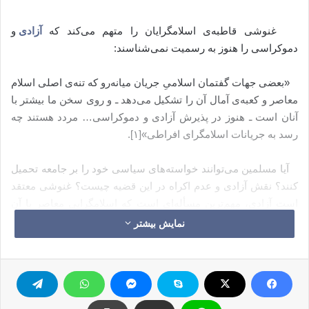
غنوشی قاطبه‌ی اسلامگرایان را متهم می‌کند که
آزادی
و
دموکراسی را هنوز به رسمیت نمی‌شناسند:
«بعضی جهات گفتمان اسلامیِ جریان میانه‌رو که تنه‌ی اصلی اسلام
معاصر و کعبه‌ی آمال آن را تشکیل می‌دهد ـ و روی سخن ما بیشتر با
آنان است ـ هنوز در پذیرش آزادی و دموکراسی… مردد هستند چه
رسد به جریانات اسلامگرای افراطی»[۱].
آیا مسلمین می‌توانند خواسته‌های سیاسی خود را بر جامعه تحمیل
کنند؟ نقش آزادی و عدم اکراه در این قضیه چیست؟ غنوشی معتقد
است آزادی، مهم‌ترین مسأله‌ای است که اسلامگرایی معاصر با آن
روبروست. او می‌نویسد: «نخستین معرکه‌ی بیداری اسلامی و جنبش
نمایش بیشتر
اسلامی معاصر، معرکه‌ی آزادی است. بر تمام اسلام‌دوستان واجب
است که صف واحدی را برای دعوت به آزادی و دفاع از آن تشکیل
دهند؛ چراکه آزادی، اجتناب‌ناپذیر و بی‌بدیل است»[۲].
دیدگاه غنوشی درباره‌ی آزادی، خودبه‌خود موضع وی در برابر