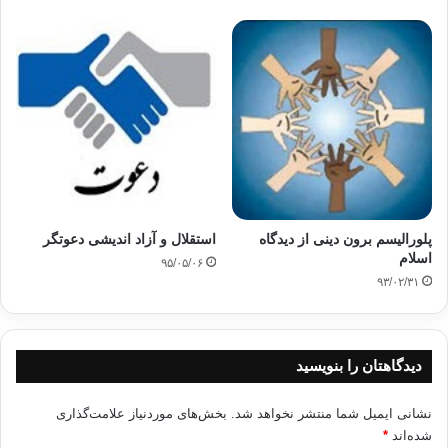
است که با فقدان آن، انسانیت انسان منتفی شده و دین خدا با
شدیدترین خطرات روبه‌رو می‌شود»[۷].
غنوشی معتقد است که دین، بر پایه‌ی عدم اجبار استوار
می‌شود[۸]. او در مورد آزادی کنونی در دولت‌های غربی می‌نویسد:
«نیازی نیست ما امروزه مثلاً از فتح اروپا [به دست اسلام] سخن
بگوییم چراکه هر سرزمینی که واجد آزادی باشد به نظر اسلام
سرزمین فتح‌شده به شمار می‌آید.
پلورالیسم برون دینی از دیدگاه
استقلال و آزاد اندیشی دعوتگر
سکولاریسم، به مسلمین آزادی عطا کرده است؛ در حالی‌که پیش‌تر
اسلام
۹۵/۰۵/۰۶
تعصب مسیحی مانع برپایی شعائر دینی مسلمین و تعلیم فرزندانشان
۹۳/۰۲/۳۱
می‌شد؛ همان تعصبی که باعث و بانی جنگ‌های میان پروتستان‌ها و
کاتولیک‌ها شد و دادگاه‌های تفتیش عقاید را ایجاد کرد… چیزی که ما
امروز در بلاد اسلام فاقد آن هستیم آزادی است، و از همین رو
دیدگاهتان را بنویسید
مسلمانان آزادی را در اروپا می‌جویند. مهاجرت مسلمین به اروپا به
معنای فرار از اسلام به سوی کفر نیست بلکه فرار از استبداد و ظلم
نشانی ایمیل شما منتشر نخواهد شد.
بخش‌های موردنیاز علامت‌گذاری
به بلاد آزادی و احترام به انسانیت است»[۹].
شده‌اند
*