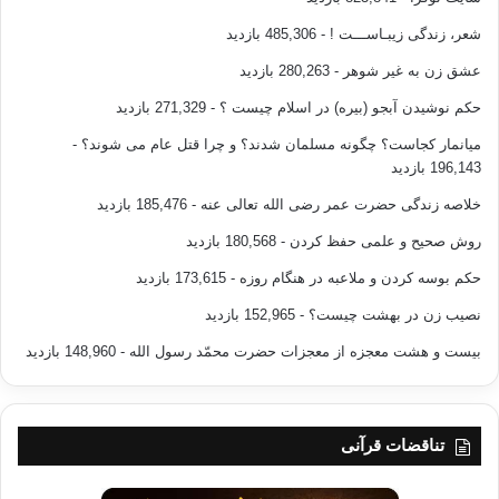
شعر، زندگی زیبـاســـت !
- 485,306 بازدید
عشق زن به غیر شوهر
- 280,263 بازدید
حکم نوشیدن آبجو (بیره) در اسلام چیست ؟
- 271,329 بازدید
میانمار کجاست؟ چگونه مسلمان شدند؟ و چرا قتل عام می شوند؟
-
196,143 بازدید
خلاصه زندگی حضرت عمر رضی الله تعالی عنه
- 185,476 بازدید
روش صحیح و علمی حفظ کردن
- 180,568 بازدید
حکم بوسه کردن و ملاعبه در هنگام روزه
- 173,615 بازدید
نصیب زن در بهشت چیست؟
- 152,965 بازدید
بیست و هشت معجزه از معجزات حضرت محمّد رسول الله
- 148,960 بازدید
تناقضات قرآنی