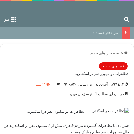
جستجو برای
منو
سر دفتر فساد در زمین‌، دوری وکناره‌گیری از راه خداست‌!
خانه
»
خبر های جدید
خبر های جدید
تظاهرات دو میلیون نفر در اسکندریه
۸۹/۱۱/۱۲
آخرین به روز رسانی: ۹۱/۰۸/۲۰
۰
1,177
خواندن این مطلب 1 دقیقه زمان میبرد
تظاهرات دو میلیون نفر در اسکندریه
همزمان با تظاهرات گسترده مردم قاهره، بیش از 2 میلیون نفر در اسکندریه در
حال تظاهرات ضد نظام مبارک هستند.