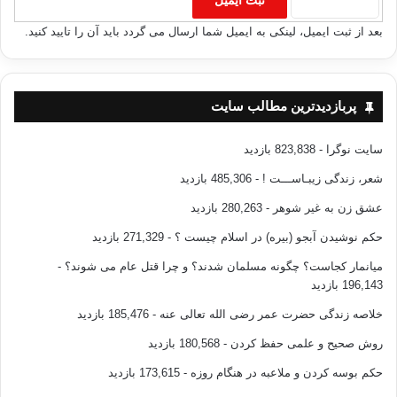
بعد از ثبت ایمیل، لینکی به ایمیل شما ارسال می گردد باید آن را تایید کنید.
پربازدیدترین مطالب سایت
سایت نوگرا
- 823,838 بازدید
شعر، زندگی زیبـاســـت !
- 485,306 بازدید
عشق زن به غیر شوهر
- 280,263 بازدید
حکم نوشیدن آبجو (بیره) در اسلام چیست ؟
- 271,329 بازدید
میانمار کجاست؟ چگونه مسلمان شدند؟ و چرا قتل عام می شوند؟
-
196,143 بازدید
خلاصه زندگی حضرت عمر رضی الله تعالی عنه
- 185,476 بازدید
روش صحیح و علمی حفظ کردن
- 180,568 بازدید
حکم بوسه کردن و ملاعبه در هنگام روزه
- 173,615 بازدید