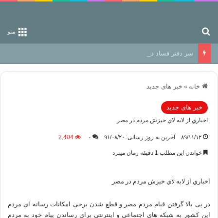
جستجو برای
منو
سر دفتر فساد در زمین‌، دوری وکناره‌گیری از راه خداست‌!
خانه
»
خبر های جدید
خبر های جدید
اخباري از لابه لاي خيزش مردم در مصر
۸۹/۱۱/۱۲
آخرین به روز رسانی: ۹۱/۰۸/۲۰
۰
2,404
خواندن این مطلب 1 دقیقه زمان میبرد
اخباري از لابه لاي خيزش مردم در مصر
در پی بالا گرفتن قیام مردم مصر و قطع شدن برخی امکانات رسانه ای مردم
این کشور به شبکه های اجتماعی و اینترنتی برای رساندن پیام خود به مردم