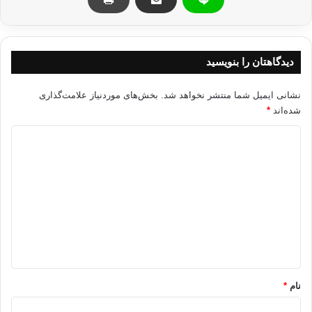
– مقام های آمریکا: برنامه ای برای قطع کمک های خود به دولت مصر را نداریم،
اما ادامه این کمک ها بستگی به رویدادها و وقایع دارد.
دیدگاهتان را بنویسید
– بسیج جوانان اسکندریه کتابخانه این شهر را از دست غارتگران نجات دادند.
نشانی ایمیل شما منتشر نخواهد شد.
بخش‌های موردنیاز علامت‌گذاری
– حمایت های مردمی در برابر خرابکاری ها / الگوی برگرفته از انقلاب اسلامی
شده‌اند
*
ایران.
د
– تظاهرات میلیونی امروز میدان تحریر به سوی کاخ ریاست جمهوری مصر
ی
خواهد بود.
د
– اقتصاد مصر تقریباً در حال فلج شدن است.
گ
ا
– "عمر شریف" هنر پیشه مصری هالیوود از مبارک خواست تا از قدرت کنار برود.
ه
*
– زنجیره انسانی برای محافظت از موزه قاهره تشکیل شد.
نام
*
– یک تظاهر کننده مصری: مردم خیلی مشتاق اما خیلی بی نظم هستند، اما
ارتباط اعضای اخوان المسلمین با یکدیگر سازمان خوبی دارد.