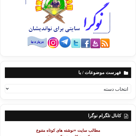
فهرست موضوعات / با
ف
ه
ر
س
ت
کانال تلگرام نوگرا
م
و
مطالب سایت +نوشته های کوتاه متنوع
ض