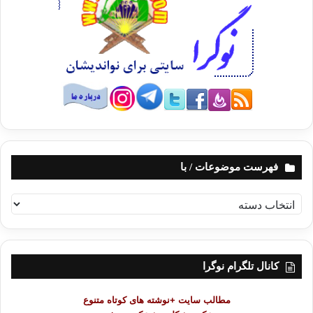
فهرست موضوعات / با
ف
ه
ر
س
ت
کانال تلگرام نوگرا
م
و
مطالب سایت +نوشته های کوتاه متنوع
ض