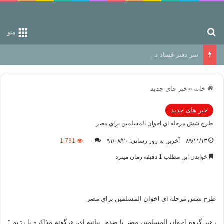
جستجو برای
منو
سر دفتر فساد در زمین‌، دوری وکناره‌گیری از راه خداست‌!
خانه
»
خبر های جدید
خبر های جدید
طرح شش مرحله اي اخوان المسلمين براي مصر
۸۹/۱۱/۱۳
آخرین به روز رسانی: ۹۱/۰۸/۲۰
۰
1,731
خواندن این مطلب 1 دقیقه زمان میبرد
طرح شش مرحله اي اخوان المسلمين براي مصر
رهبر گروه اخوان المسلمین مصر با صدور بیانیه ای، هرگونه مذاکره با رژیم "