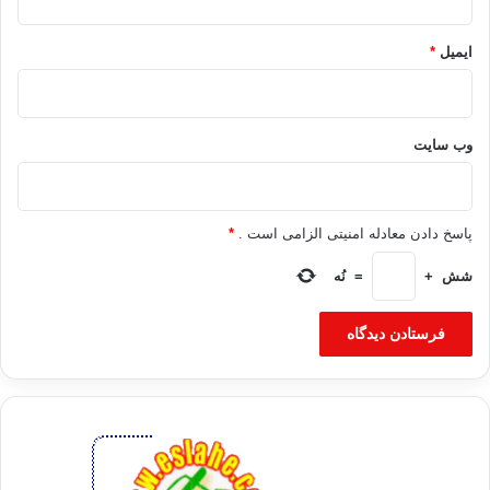
کپی آدرس
ایمیل
*
وب‌ سایت
پاسخ دادن معادله امنیتی الزامی است .
*
شش
+
=
نُه