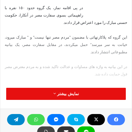
در پی اقامه نماز، یک گروه حدود ۱٥۰ نفره با
راهپیمائی بسوی سفارت مصر در آنکارا، حکومت
حسنی مبارک را مورد اعتراض قرار دادند.
این گروه که پلاکارتهائی با مضمون "مردم مصر تنها نیست" و " مبارک میرود،
خیانت به سر میرسد" حمل میکردند، در مقابل سفارت مصر، یک بیانیه
مطبوعاتی انتشار دادند.
در این بیانیه به واژه های مساوات و عدالت تاکید شده و به مردم معترض مصر
قول حمایت داده شد.
برگرفته از اهل سنت شمال شرق
نمایش بیشتر
آنكارا شهيد مصر حسني مبارك تظاهرات انقلاب
کپی آدرس