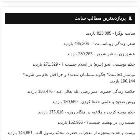
پربازدیدترین مطالب سایت
سایت نوگرا
- 823,885 بازدید
شعر، زندگی زیبـاســـت !
- 485,306 بازدید
عشق زن به غیر شوهر
- 280,263 بازدید
حکم نوشیدن آبجو (بیره) در اسلام چیست ؟
- 271,329 بازدید
میانمار کجاست؟ چگونه مسلمان شدند؟ و چرا قتل عام می شوند؟
-
196,144 بازدید
خلاصه زندگی حضرت عمر رضی الله تعالی عنه
- 185,476 بازدید
روش صحیح و علمی حفظ کردن
- 180,569 بازدید
حکم بوسه کردن و ملاعبه در هنگام روزه
- 173,616 بازدید
نصیب زن در بهشت چیست؟
- 152,965 بازدید
بیست و هشت معجزه از معجزات حضرت محمّد رسول الله
- 148,961 بازدید