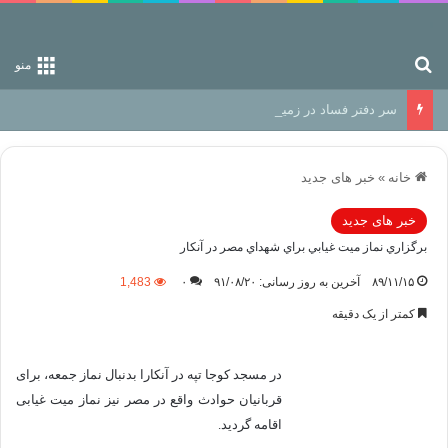
جستجو برای
منو
سر دفتر فساد در زمین‌، دوری وکناره‌گیری از راه خداست‌!
خانه
»
خبر های جدید
خبر های جدید
برگزاري نماز ميت غيابي براي شهداي مصر در آنكار
۸۹/۱۱/۱۵
آخرین به روز رسانی: ۹۱/۰۸/۲۰
۰
1,483
کمتر از یک دقیقه
در مسجد کوجا تپه در آنکارا بدنبال نماز جمعه، برای
قربانیان حوادث واقع در مصر نیز نماز میت غیابی
اقامه گردید.