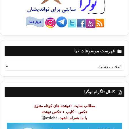
فهرست موضوعات / با
ف
ه
ر
س
ت
کانال تلگرام نوگرا
م
و
مطالب سایت +نوشته های کوتاه متنوع
ض
عکس + کلیپ + عکس نوشته
و
با ما همراه باشید.
eslahe@
ع
ا