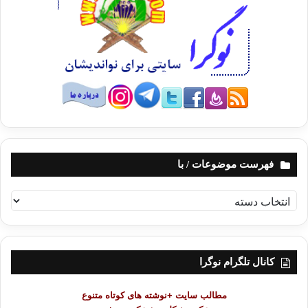
فهرست موضوعات / با
ف
ه
ر
س
ت
کانال تلگرام نوگرا
م
و
مطالب سایت +نوشته های کوتاه متنوع
ض