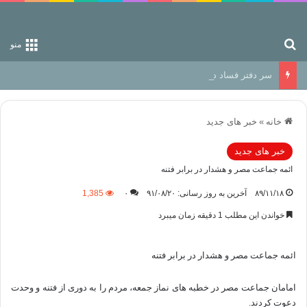
جستجو برای
منو
سر دفتر فساد در زمین‌، دوری وکناره‌گیری از راه خداست‌!
خانه
»
خبر های جدید
خبر های جدید
ائمه جماعت مصر و هشدار در برابر فتنه
۸۹/۱۱/۱۸
آخرین به روز رسانی: ۹۱/۰۸/۲۰
۰
1,385
خواندن این مطلب 1 دقیقه زمان میبرد
ائمه جماعت مصر و هشدار در برابر فتنه
امامان جماعت مصر در خطبه های نماز جمعه، مردم را به دوری از فتنه و وحدت
دعوت کردند.