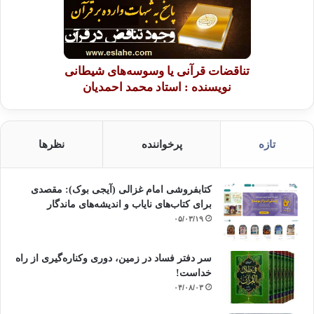
(پروردگارا! من از تو نفسی را می طلبم که به تو اطمینان داشته باشد و به لقاء
تو ایمان و به قضای تو راضی و خشنود و به عطای تو قانع باشد.)
فروتنی و ترس از خداوند – عزّ و جلّ –:
تناقضات قرآنی یا وسوسه‌های شیطانی
نویسنده : استاد محمد احمدیان
انسان مسلمان عابد، همیشه از مرتکب شدن به معاصی ومحرّمات در خوف و
ترس شدیدی به سر می برد و این دلیلی بر صحّت ایمان اوست، خداوند – عزّ و
جلّ – میفرماید:
تازه
پرخواننده
نظرها
«
فَلاَ تَخَافُوهُمْ وَخَافُونِ إِن كُنتُم مُّؤْمِنِينَ»
کتابفروشی امام غزالی (آیجی بوک): مقصدی
پس ( از آنجا كه شما به خدا ايمان داريد ، بيباك و دلير باشيد و ) از آنان مترسيد و
برای کتاب‌های نایاب و اندیشه‌های ماندگار
از من بترسيد اگر مؤمنان ( راستين ) هستيد .{ آل عمران/175}
۰۵/۰۳/۱۹
و نیز
خداوندبندگان مؤمن اش را چنین توصیف می نماید:
سر دفتر فساد در زمین‌، دوری وکناره‌گیری از راه
خداست‌!
«
إِنَّ الَّذِينَ هُم مِّنْ خَشْيَةِ رَبِّهِم مُّشْفِقُونَ»
۰۴/۰۸/۰۳
ترجمه :