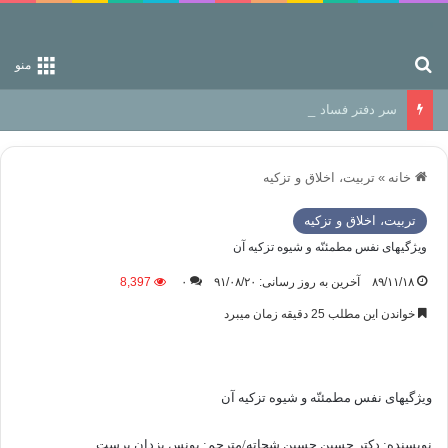
جستجو برای
منو
سر دفتر فساد در زمین‌، دوری وکناره‌گیری از راه خداست‌!
خانه
»
تربیت، اخلاق و تزکیه
تربیت، اخلاق و تزکیه
ویژگیهای نفس مطمئنّه و شيوه تزكيه آن
۸۹/۱۱/۱۸
آخرین به روز رسانی: ۹۱/۰۸/۲۰
۰
8,397
خواندن این مطلب 25 دقیقه زمان میبرد
ویژگیهای نفس مطمئنّه و شيوه تزكيه آن
نويسنده: دکتر حسین حسین شحاته/مترجم: یونس یزدان پرست