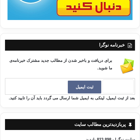
«اَلّهُمَّ أَسْأَلُكَ الرِّضَاءَ بَعْدَ الْقَضَاءِ» { رواه النسایی والحاکم}
( پروردگارا ! رضای تو را بعد از قضاءت میطلبم)
و در حدیث شریفی رسول خدا – صلی الله علیه و آله و سلم –
میفرماید:
خبرنامه نوگرا
« لَذَاقَ طَعمُ اِلاِیمَانِ مَن رَضِیَ بِاللهِ ربَّاً وَ بِالاِسلَامِ دِینَاً وَ بِمُحَمَّدٍ
صلی الله علیه و
برای دریافت و باخبر شدن از مطالب جدید مشترک خبرنامه‌ی
آله و سلم رَسُولاً»
ما شوید.
( کسی طعم ایمان را می چشد که الله رابه عنوان پروردگار و اسلام را به عنوان
دین و محمد– صلی الله علیه و آله و سلم –
را به عنوان رسول خدا قبول داشته
باشد و به آن راضی و خشنود باشد.)
بعد از ثبت ایمیل، لینکی به ایمیل شما ارسال می گردد باید آن را تایید کنید.
و کسیکه در موقع شنیدن ندای أذان بگوید:
« رَضِیتُ بِاللهِ ربَّاً وَ بِالاِسلَامِ دِینَاً وَ بِمُحَمَّدٍ
صلی الله علیه و آله و سلم رَسُولاً
پربازدیدترین مطالب سایت
غُفِرَت لَهُ ذُنُوبَهُ» {روه مسلم}
سایت نوگرا
- 823,898 بازدید