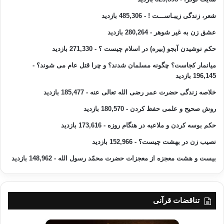
( من الله را به عنوان پروردگارو اسلام را به عنوان دین و محمد– صلی الله علیه
شعر، زندگی زیبـاســـت !
- 485,306 بازدید
و آله و سلم –
را به عنهوان فرستادۀ خدا قبول دارم و به آنها راضی و خشنود
هستم ، گناهانش بخشیده می شود.)
عشق زن به غیر شوهر
- 280,264 بازدید
حکم نوشیدن آبجو (بیره) در اسلام چیست ؟
- 271,330 بازدید
و رضا به قضای خداوند نشانۀ محبوبیت کامل و نیز از صفات صالحان است ،
خداوند – عزّ و جلّ – میفرماید:
میانمار کجاست؟ چگونه مسلمان شدند؟ و چرا قتل عام می شوند؟
-
196,145 بازدید
« رَّضِيَ اللَّهُ عَنْهُمْ وَرَضُوا عَنْهُ ذَلِكَ لِمَنْ خَشِيَ رَبَّهُ»
خلاصه زندگی حضرت عمر رضی الله تعالی عنه
- 185,477 بازدید
خدا از ايشان راضي و ايشان هم از خدا خوشنودند ! اين ( همه نعمت و خوشي )
روش صحیح و علمی حفظ کردن
- 180,570 بازدید
از آنِ كسي خواهد بود كه از پروردگار خويش بهراسد .{البینه/8}
حکم بوسه کردن و ملاعبه در هنگام روزه
- 173,616 بازدید
نصیب زن در بهشت چیست؟
- 152,966 بازدید
و کسی که قلبش را از رضا و خشنودی الهی پُر کند، نفسش از ناراحتی و غمگینی
و گرفتاری و اندوه رهایی می یابد و نفس خود را برای غلبۀ هوی و هوس شیطان
بیست و هشت معجزه از معجزات حضرت محمّد رسول الله
- 148,962 بازدید
رها نمی کند، و رضا و خشنودی با یقین ، آرامش و امنیّت را برای انسان مسلمان
به ارمغان دارد و در این زمینه دعایی در حدیث وارد شده :
« اَلّهُمَّ اِنِّی أَسْأَلُكَ نَفساً بِکَ مُطمَئِنّةً وَ تُؤمِنُ بِلِقَائِکَ ، وَ تَرضی بِقَضَائِکَ وَ تَقنَعُ
تناقضات قرآنی
بِعَطَائِکَ »