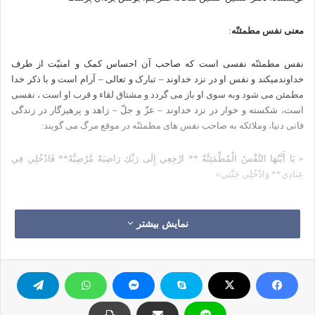
معنی نفس مطمئنّه
:
نفس مطمئنّه نفسی است که صاحب آن احساس کمک و امنیّت از طرف
خداوندمیکند و نفس او در نزد خداوند – تبارک و تعالی – آرام است و با ذکر خدا
مطمئن می شود وبه سوی او باز می گردد و مشتاق لقاء و قرب او است ، نفسی
است، شکسته و خوار در نزد خداوند – عزّ و جلّ – زاهد و پرهیزگار در زندگی
فانی دنیا، وملائکه به صاحب نفس های مطمئنّه در موقع مرگ می گویند:
«
يَا أَيَّتُهَا النَّفْسُ الْمُطْمَئِنَّةُ **
ارْجِعِي إِلَى رَبِّكِ رَاضِيَةً مَّرْضِيَّةً**
فَادْخُلِي فِي
عِبَادِي**
وَادْخُلِي جَنَّتِي»
ترجمه :
نمایش بیشتر
اي انسانِ آسوده خاطر ( كه در پرتو ياد خدا و پرستش الله ، آرامش به هم
رسانده اي و هم اينك با كوله باري از اندوخته طاعات و عبادات ، در اينجا آرميده
اي ) !**
به سوي پروردگارت بازگرد ، در حالي كه تو ( از كرده خود در جهان و از
نعمت آخرت يزدان ) خوشنودي ، و ( خدا هم ) از تو خوشنود ( است ) .**
به ميان
بندگانم درآي ( و همراه شايستگان و از زمره بايستگان شو ) .**
و به بهشت من