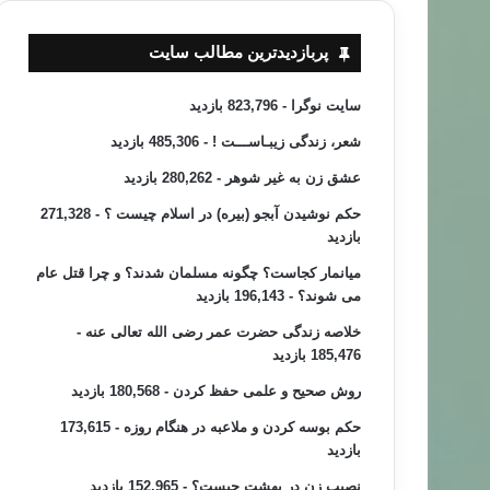
پربازدیدترین مطالب سایت
سایت نوگرا
- 823,796 بازدید
شعر، زندگی زیبـاســـت !
- 485,306 بازدید
عشق زن به غیر شوهر
- 280,262 بازدید
حکم نوشیدن آبجو (بیره) در اسلام چیست ؟
- 271,328
بازدید
میانمار کجاست؟ چگونه مسلمان شدند؟ و چرا قتل عام
می شوند؟
- 196,143 بازدید
خلاصه زندگی حضرت عمر رضی الله تعالی عنه
-
185,476 بازدید
روش صحیح و علمی حفظ کردن
- 180,568 بازدید
حکم بوسه کردن و ملاعبه در هنگام روزه
- 173,615
بازدید
نصیب زن در بهشت چیست؟
- 152,965 بازدید