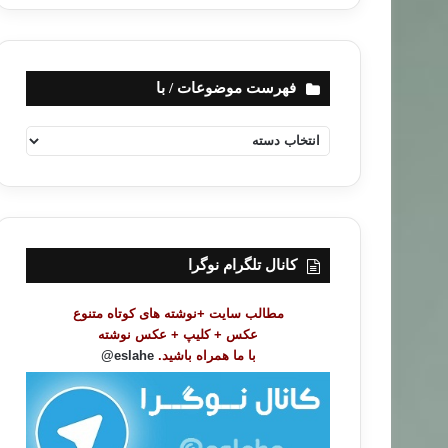
فهرست موضوعات / با
ف
ه
ر
س
ت
م
و
کانال تلگرام نوگرا
ض
و
مطالب سایت +نوشته های کوتاه متنوع
ع
عکس + کلیپ + عکس نوشته
ا
با ما همراه باشید.
eslahe@
ت
/
ب
ا