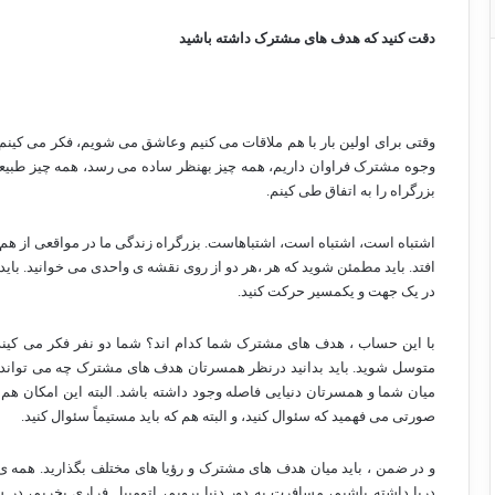
دقت کنید که هدف های مشترک داشته باشید
وقتی برای اولین بار با هم ملاقات می کنیم وعاشق می شویم، فکر می کینم 
وجوه مشترک فراوان داریم، همه چیز بهنظر ساده می رسد، همه چیز طبیعی
بزرگراه را به اتفاق طی کینم.
اشتباه است، اشتباه است، اشتباهاست. بزرگراه زندگی ما در مواقعی از هم
افتد. باید مطمئن شوید که هر ،هر دو از روی نقشه ی واحدی می خوانید. با
در یک جهت و یکمسیر حرکت کنید.
با این حساب ، هدف های مشترک شما کدام اند؟ شما دو نفر فکر می کیند 
متوسل شوید. باید بدانید درنظر همسرتان هدف های مشترک چه می تواند با
میان شما و همسرتان دنیایی فاصله وجود داشته باشد. البته این امکان هم و
صورتی می فهمید که سئوال کنید، و البته هم که باید مستیماً سئوال کنید.
و در ضمن ، باید میان هدف های مشترک و رؤیا های مختلف بگذارید. همه ی م
دریا داشته باشیم، مسافرت به دور دنیا برویم، اتومبیل فراری بخریم، در 