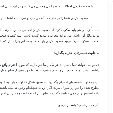
·
با صحبت کردن اختلافات خود را حل و فصل می کنید، و در این حالی اس
·
صحبت کردن شما را در کنار هم نگه می دارد. وقتی با هم آشنا شد
مسلماً زمانی هم باید سکوت کرد. اما صحبت کردن اقدامی سالم، سازنده، 
تواند ملال آور باشد، می تواند مخرب و تهدید کننده باشد. البته کیفیت صح
لحظات سکوت حرف نزنید. صحبت کردن باید هدف و منظوری را دنبال کند. از ای
به خلوت همسرتان احترام بگذارید
« دلم می خواهد تنها باشم…» هر یک از ما حق داریم که مورد احترام واقع ش
داشته باشند. اما در جمع این ها، حق داشتن خلوت با خود بیش از سایر موار
باید به خلوت همسرتان احترام بگذارید، به همین
شکل که او هم باید به خلوت
مطرح شده را هم زیر سوال ببرید. اگر این ها هیچکدام وجود نداشته باش
دانم اسمش را چه می توانیم بگذاریم. بنابر این که به خلوت همسرتان احترام
اگر همسرتاننمیخواهد درباره ی