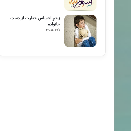
زخمِ احساسِ حقارت از دستِ
خانواده
۰۴/۰۸/۰۳