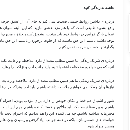
عاشقانه زندگی کنید
درباره ی داشتن روابط جنسی صحبت نمی کنم.به جای آن، از عشق حرف می 
واقع بشوید،طبیعی است که با هم مزد عشق ببازید. که این البته سوای همه
عنوان بازگر قوانین در روابط خود باید مؤدب، تشویق کننده،خلاق ، محترم،ا
توجه داشته باشیم. این حق ماست که از خلوت برخوردار باشیم. این حق ماس
بگذارند و احساس حرمت نفس کنیم.
درباره ی شریک زندگی ما همین مطلب مصداق دارد. ملاحظه و رعایت نکته مهمی
آنچه که می خواهیم ملاحظه داشته باشیم. باید جانب ادب و نزاکت را رعایت 
درباره ی شریک زندگی ما هم همین مطلب مصداق دارد. ملاحظه و رعایت نکته
نیازها و آن چه که می خواهیم ملاحظه داشته باشیم. باید ادب ونزاکت را رعای
شور و اشتیاق هم فضا و مکان خودش را دارد. برای مؤدب بودن، احترام گ
باشیم. بدین معنا نیست که باید ملالآور و خسته کننده باشیم. مهم این است 
محترمانه نداشته باشیم، چه می کنیم؟ این را هم بدانیم که احترام تحت تأث
خواسته های همسرمان ، بلکه در همه جوانب، یاد گرفتن و رسیدن بهئ علم و 
همسر متولد شود.