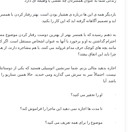
زندگی شما به عنوان همسرتان چه نقشی یا وظیفه ای دارد.
باردیگر همه ی این ها درباره ی هشیار بودن است. بهتر رفتار کردن با هم
اید و تصمیم آگاهانه گرفته اید که این کار را بکنید.
به ذهنم رسیده که با همسر بهتر از بهترین دوست رفتار کردن موضوع مس
احترام گذاشتن به او و برخورد با آنها به عنوان اشخاص مستقل است. اگر کم
مانند بچه های کوچک حرف مدام غرولند می کنند، با هم مشاجره دارند، از هم ا
چرا باید این اتفاق بیفتد؟
اجازه بدهید مثالی بزنم. شما سرنشین اتومبیلی هستید که یکی از دوستانتان
نیست. احتمالاً سر به سرش می گذارید ومی خندید. حالا همین سناریو 
باشد. آیا
·
او را تحقیر می کنید؟
·
تا مدت ها اجازه نمی دهید این ماجرا را فراموش کند؟
·
موضوع را برای همه تعریف می کنید؟