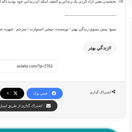
18-
بخشيدن يعني آزاد كردن يك زنداني و كشف اينكه آن زنداني خود بوديد.(كه ا
—————————————-
منبع: پيش بسوي زندگي بهتر / نويسنده: ميجي استوارت / مترجم : شهره عب
زندگي بهتر
اشتراک گذاری
فیس بوک
X
اشتراک گذاری از طریق ایمیل