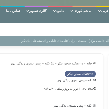
ربی
به شی کوردی
دانلود
گالری تصاویر
تماس با ما
ن‌، دوری وکناره‌گیری از راه خداست‌!
خانه
»
smsنكته سخن نيكو
»
18 نكته – پيش بسوي زندگي بهتر
smsنكته سخن نيكو
18 نكته – پيش بسوي زندگي بهتر
۸۹/۱۱/۱۸
آخرین به روز رسانی: ۹۱/۰۸/۲۰
18 نكته – پيش بسوي زندگي بهتر