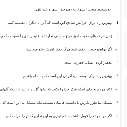
نويسنده: ميجي استوارت / مترجم : شهره عبداللهي
1-
بهترين راه براي افزايش شادي اين است كه آنرا با ديگران تقسيم كنيم.
2-
زدن حرف هاي محبت اميز خرج چنداني ندارد اما عايد زيادي را نصيب ما مي ك
3-
اگر تواضع خود را حفظ كنيد هرگز دچار لغزش نخواهيد شد.
4-
تحقير كردن نشانه حقارت است.
5-
بهترين راه براي دوست پيداكردن اين است كه يك دله باشيم.
6-
اكثر مردم به جاي اينكه شكر خدا را بكنند كه تيغها گل رز دارند،از اينكه گلهاي
7-
مشكل ما طرز نگرش يا دانسته هايمان نيست،بلكه مشكل ما اين است كه ع
8-
اگر من خودم را قبول داشته باشم نيازي به اين ندارم كه تو را خراب كنم.