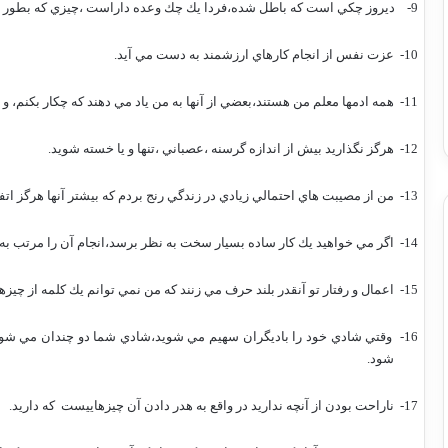
9-
ديروز چكي است كه باطل شده،فردا يك چك وعده داراست ،چيزي كه بطور نقد
10-
عزت نفس از انجام كارهاي ارزشمند به دست مي آيد.
11-
همه ادمها معلم من هستند،بعضي از آنها به من ياد مي دهند كه چكار بكنم، و 
12-
هرگز نگذاريد بيش از اندازه گرسنه ،عصباني ،تنها و يا خسته شويد.
13-
من از مصيبت هاي احتمالي زيادي در زندگي رنج بردم كه بيشتر آنها هرگز اتفا
14-
اگر مي خواهيد يك كار ساده بسيار سخت به نظر برسد،انجام آن را مرتب به 
15-
اعمال و رفتار تو آنقدر بلند حرف مي زنند كه من نمي توانم يك كلمه از چيزه
16-
وقتي شادي خود را باديگران سهيم مي شويد،شادي شما دو چندان مي شو
شود.
17-
ناراحت بودن از آنچه نداريد در واقع به هدر دادن آن چيزهاييست
كه داريد.