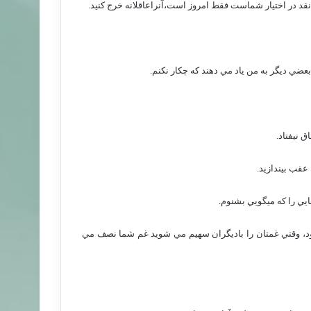
 در اختيار شماست فقط امروز است،آنراعاقلانه خرج كنيد.
بعضي ديگر به من ياد مي دهند كه چكار نكنم.
ق نيفتاد.
عقب بيندازيد.
ايي را كه ميگويي بشنوم.
د، وقتي غمتان را باديگران سهيم مي شويد غم شما نصف مي