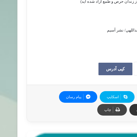
ز زندان حرص و طمع آزاد شده ايد)
داللهي/ نشر آسيم
کپی آدرس
اسکایپ
پیام رسان
چاپ