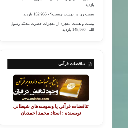
بازدید
نصیب زن در بهشت چیست؟
- 152,965 بازدید
بیست و هشت معجزه از معجزات حضرت محمّد رسول
الله
- 148,960 بازدید
أراء وأفكار
۹۰/۰۱/۲۸
 الثورات الشعبية في العالم العربي ..
تناقضات قرآنی
تناقضات قرآنی یا وسوسه‌های شیطانی
نویسنده : استاد محمد احمدیان