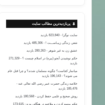
پربازدیدترین مطالب سایت
سایت نوگرا
- 823,840 بازدید
شعر، زندگی زیبـاســـت !
- 485,306 بازدید
عشق زن به غیر شوهر
- 280,263 بازدید
حکم نوشیدن آبجو (بیره) در اسلام چیست ؟
- 271,329
بازدید
میانمار کجاست؟ چگونه مسلمان شدند؟ و چرا قتل عام
می شوند؟
- 196,143 بازدید
خلاصه زندگی حضرت عمر رضی الله تعالی عنه
-
185,476 بازدید
روش صحیح و علمی حفظ کردن
- 180,568 بازدید
حکم بوسه کردن و ملاعبه در هنگام روزه
- 173,615