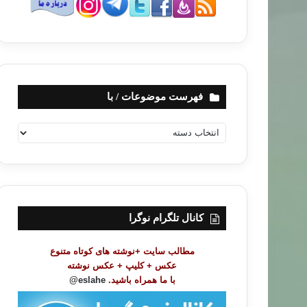
فهرست موضوعات / با
ف
ه
ر
س
ت
م
و
کانال تلگرام نوگرا
ض
و
مطالب سایت +نوشته های کوتاه متنوع
ع
عکس + کلیپ + عکس نوشته
ا
با ما همراه باشید.
eslahe@
ت
/