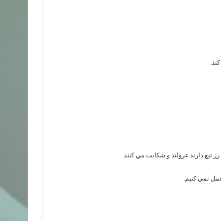
ند.
 رز تيغ دارند غرولند و شكايت مي كنند.
مل نمي كنيم.