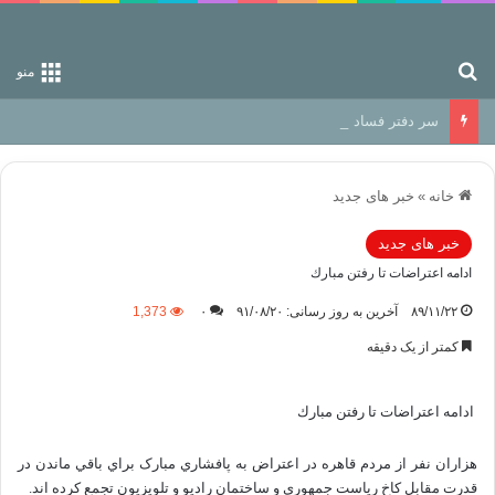
جستجو برای
منو
سر دفتر فساد در زمین‌، دوری وکناره‌گیری از راه خداست‌!
خانه
»
خبر های جدید
خبر های جدید
ادامه اعتراضات تا رفتن مبارك
۸۹/۱۱/۲۲
آخرین به روز رسانی: ۹۱/۰۸/۲۰
۰
1,373
کمتر از یک دقیقه
ادامه اعتراضات تا رفتن مبارك
هزاران نفر از مردم قاهره در اعتراض به پافشاري مبارک براي باقي ماندن در
قدرت مقابل کاخ رياست جمهوري و ساختمان راديو و تلويزيون تجمع کرده اند.