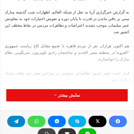
به گزارش خبرگزاري آريا به نقل از شبکه العالم، اظهارات شب گذشته مبارک
مبني بر باقي ماندن در قدرت تا پايان دوره و تفويض اختيارات خود به معاونش
عمر سليمان، موجب تشديد اعتراضات و تظاهرات مردمي در نقاط مختلف اين
کشور شد.
هم اکنون هزاران نفر از مردم قاهره با تجمع مقابل کاخ رياست جمهوري
"العروبه"در منطقه مصر الجديد و ساختمان راديو تلويزيون، سرنگوني نظام
مبارک را خواستارند.
قرار است عصر امروز تظاهراتي ميليوني در سراسر مصر ضد نظام مبارک
برگزار شود.
برگرفته از آريا
نمایش بیشتر
قيام رفتن مبارك اعتراضات
کپی آدرس