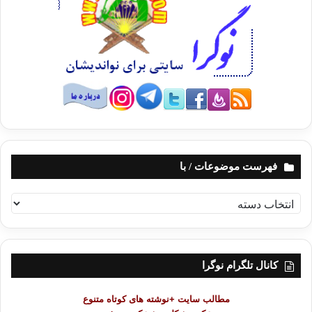
فهرست موضوعات / با
ف
ه
ر
س
ت
کانال تلگرام نوگرا
م
و
مطالب سایت +نوشته های کوتاه متنوع
ض