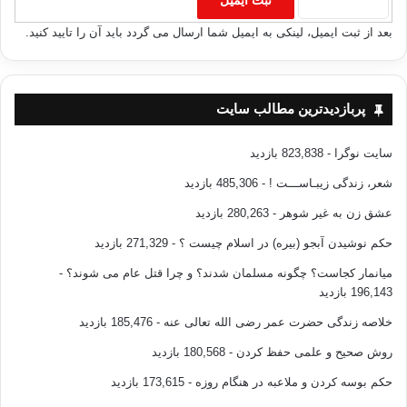
بعد از ثبت ایمیل، لینکی به ایمیل شما ارسال می گردد باید آن را تایید کنید.
پربازدیدترین مطالب سایت
سایت نوگرا
- 823,838 بازدید
شعر، زندگی زیبـاســـت !
- 485,306 بازدید
عشق زن به غیر شوهر
- 280,263 بازدید
حکم نوشیدن آبجو (بیره) در اسلام چیست ؟
- 271,329 بازدید
میانمار کجاست؟ چگونه مسلمان شدند؟ و چرا قتل عام می شوند؟
-
196,143 بازدید
خلاصه زندگی حضرت عمر رضی الله تعالی عنه
- 185,476 بازدید
روش صحیح و علمی حفظ کردن
- 180,568 بازدید
حکم بوسه کردن و ملاعبه در هنگام روزه
- 173,615 بازدید