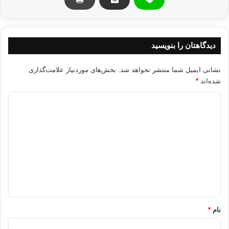
وي افزود: ارتش مصر که تا اين لحظه بي طرف عمل کرده است، ابزاري به
دست مقامات براي ضرب و جرح مردم نخواهد بود زيرا جزو لاينفک ملت مصر
است.
دیدگاهتان را بنویسید
برگرفته از آريا
نشانی ایمیل شما منتشر نخواهد شد.
بخش‌های موردنیاز علامت‌گذاری
شده‌اند
*
د
جنبش حشد ابراهيم جيهان انقلاب مصر غرب
ی
د
کپی آدرس
گ
ا
ه
*
نام
*