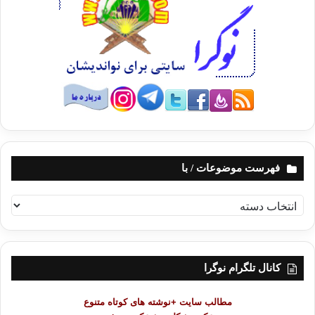
فهرست موضوعات / با
ف
ه
ر
س
ت
کانال تلگرام نوگرا
م
و
مطالب سایت +نوشته های کوتاه متنوع
ض