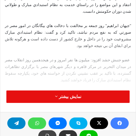
انتقاد و اين مواضع را در راستاي خدمت به نظام استبدادي مبارک و طولاني
شدن دوران حکومتش دانست.
"جيهان ابراهيم" روز جمعه بر مخالفت با دخالت هاي بيگانگان در امور مصر در
صورتي که به نفع مردم نباشد، تاکيد کرد و گفت: نظام استبدادي مبارک
مشروعيت خود را در داخل و خارج کشور از دست داده است و هرگونه تلاش
براي ابقاي آن بي نتيجه خواهد بود.
عضو جنبش حشد افزود: ميليون ها نفر امروز و در هيجدهمين روز انقلاب مصر
در ميدان التحرير در مرکز قاهره و ديگر شهرهاي مصر با برگزاري تظاهرات
گسترده، با تاکيد بر عقب نشيني نکردن از خواسته هاي خود، يکپارچه سقوط
نظام استبدادي مبارک را فرياد خواهند کشيد.
وي خاطرنشان کرد: با پيوستن گسترده بخش هاي جديدي از مردم به تظاهرات
نمایش بیشتر
مانند کارگران، کارمندان و مديران ادارات دولتي فشارها بر رژيم حاکم براي
اجابت خواسته هاي تظاهرات مردمي افزايش يافته است.
جيهان گفت: خواسته مردم کناره گيري مبارک و برچيدن نظام استبداي مصر
است و اين که به مردم اجازه تعيين سرنوشت خود براي برخورداري از زندگي
شرافتمندانه به دور از اقدامات سرکوبگرانه داده شود.