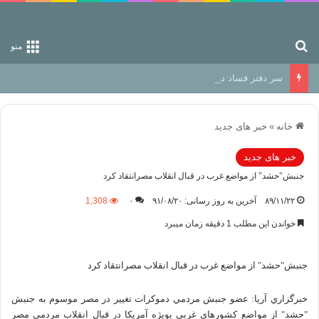
جستجو برای
منو
سر دفتر فساد در زمین‌، دوری وکناره‌گیری از راه خداست‌!
خانه
»
خبر های جدید
خبر های جدید
جنبش"حشد" از مواضع غرب در قبال انقلاب مصرانتقاد كرد
۸۹/۱۱/۲۲
آخرین به روز رسانی: ۹۱/۰۸/۲۰
۰
1,308
خواندن این مطلب 1 دقیقه زمان میبرد
جنبش"حشد" از مواضع غرب در قبال انقلاب مصرانتقاد كرد
خبرگزاري آريا: عضو جنبش مردمي دموکرات تغيير در مصر موسوم به جنبش
"حشد" از مواضع کشورهاي غربي بويژه آمريکا در قبال انقلاب مردمي مصر