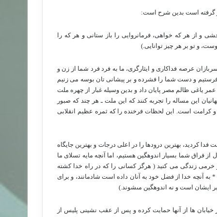
ار گرفته است بدین شرح است:
شى و از هر كه خواهى، فرمانروایى را باز ستانى و هر كه را
، و تو بر هر چیز توانایى.)
بازان عرصه فداکاری و ایثارگری، ما به فرد فرد شما از زن و
رستیم و دست شما را فشرده و بر پیشانی تان بوسه می زنیم
عمر یاغی ظالم مصر پایان داد و بدین وسیله غبار از چهره ملت
انیان این مساله را تجربه کنند که این ملت ـ هر چند که صبور
 و کرامت است. این لحظات فرخنده را که ثمره عظیم انقلابی
 فدا کردید، بهترین درودها را در اعلی درجات و بهترین جایگاه
از فراق شما بسیار اندوهگین هستیم، اما آنچه مایه تسلای ما
رمی زندگی می کنید ( هرگز كسانى را كه در راه خدا كشته
 * به آنچه خدا از فضل خود به آنان داده است شادمانند، و براى
 بر ایشان است و نه اندوهگین مى‏شوند.)
خیابان ها از آنها حمایت کرده و پس از عقب نشینی پلیس از