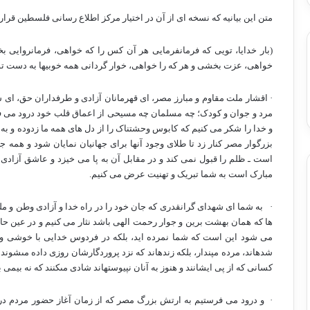
متن این بیانیه که نسخه ای از آن در اختیار مرکز اطلاع رسانی فلسطین قر
(بار خدایا، تویى كه فرمانفرمایى هر آن كس را كه خواهى، فرمانروایى بخ
خواهى، عزت بخشى و هر كه را خواهى، خوار گردانى همه خوبیها به دست توست
· اقشار ملت مقاوم و مبارز مصر، ای قهرمانان آزادی و طرفداران حق، ای سر
مرد و جوان و کودک؛ چه مسلمان چه مسیحی از اعماق قلب خود درود می ف
و خدا را شکر می کنیم که کابوس وحشتناک را از دل های همه ما زدوده و به 
بزرگوار مصر کنار زد تا طلای وجود آنها برای جهانیان نمایان شود و همه جه
است ـ ظلم را قبول نمی کند و در مقابل آن به پا می خیزد و عاشق آزادی
مبارک است به شما تبریک و تهنیت عرض می کنیم.
·
به شما ای شهدای گرانقدری که جان خود را در راه خدا و آزادی وطن و ملت
ها که همان بهشت برین و جوار رحمت الهی باشد نثار می کنیم و در عین حال 
می شود این است که شما نمرده اید، بلکه در فردوس خدایی با خوشی و خ
شده‏اند، مرده مپندار، بلكه زنده‏اند كه نزد پروردگارشان روزى داده مى‏شوند
كسانى كه از پى ایشانند و هنوز به آنان نپیوسته‏اند شادى مى‏كنند كه نه بیمى
·
و درود می فرستیم به ارتش بزرگ مصر که از زمان آغاز حضور مردم در 