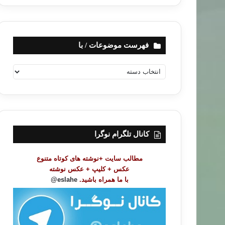
فهرست موضوعات / با
ف
ه
ر
س
ت
م
و
کانال تلگرام نوگرا
ض
و
مطالب سایت +نوشته های کوتاه متنوع
ع
عکس + کلیپ + عکس نوشته
ا
با ما همراه باشید.
eslahe@
ت
/
ب
ا