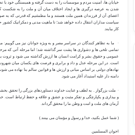
خیابان ها، امنیت مردم و موسسات را به دست گرفته و همبستگی خود با تظاه
شدن به عرصه درگیری ها و ایجاد اختلاف میان آن و ملت را به شکست ک
اعضای آن از فرزندان همین ملت هستند و ما مطمئنیم که قدرتی که به
سیاست مداران انتقال داده خواهد شد؛ تا ماهیت مدنی و دمکراتیک کشور حف
کار بیایند.
·
ما به تظاهر کنندگان در سراسر مصر و به ویژه جوانان نیز می گوییم: م
تمامی تلخی ها و دشواری ها پشت سر گذاشته شد؛ اما مرحله آتی که مرحله
عمومی و حقوق بشر و کرامت انسان ها ارزش گذاشته می شود و ثروت ب
است. در این مرحله عدل و داد و برابری و فرصت های یکسان میان شهروند
نهادهای دولتی بر اساس مبانی و ارزش ها و قوانین سالم بنا نهاده می شوند 
دامنه دار علیه استبداد آغاز می شود.
·
ملت بزرگوار .. به لطف و عنایت خداوند دستاوردهای بزرگی را تحقق بخشیدی
و بیداری و یکپارچگی و تفکر مثبت و عشق و علاقه و حفظ ارتباط است. خداو
آرمان های ملت و امت و وطن ما را محقق گرداند.
( شما عمل بکنید، خدا و رسول و مؤمنان می بینند.)
اخوان المسلمین