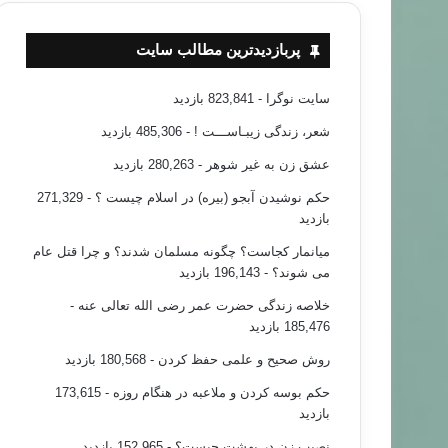
پربازدیدترین مطالب سایت
سایت نوگرا
- 823,841 بازدید
شعر، زندگی زیبـاســـت !
- 485,306 بازدید
عشق زن به غیر شوهر
- 280,263 بازدید
حکم نوشیدن آبجو (بیره) در اسلام چیست ؟
- 271,329
بازدید
میانمار کجاست؟ چگونه مسلمان شدند؟ و چرا قتل عام
می شوند؟
- 196,143 بازدید
خلاصه زندگی حضرت عمر رضی الله تعالی عنه
-
185,476 بازدید
روش صحیح و علمی حفظ کردن
- 180,568 بازدید
حکم بوسه کردن و ملاعبه در هنگام روزه
- 173,615
بازدید
نصیب زن در بهشت چیست؟
- 152,965 بازدید