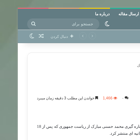
ارسال مقاله
درباره ما
جستجو
تغییر پوسته
برای
نوشته تصادفی
تغییر پوسته
دنبال کردن
ك
۰
1,466
خواندن این مطلب 3 دقیقه زمان میبرد
جنبش اخوان المسلمین مصر به دنبال پیروزی انقلاب مردمی این کشور و کناره گیری محمد حسنی مبارک از ریاست جمهوری که پس از 18
یه ای منتشر کرد.