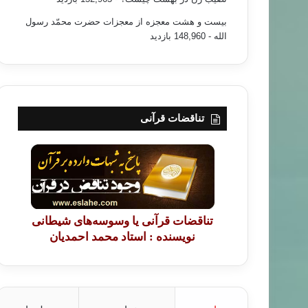
بیست و هشت معجزه از معجزات حضرت محمّد رسول
الله
- 148,960 بازدید
عقیده
تناقضات قرآنی
۹۵/۰۶/۲۲
پیام و رسالت عید قربان
تناقضات قرآنی یا وسوسه‌های شیطانی
نویسنده : استاد محمد احمدیان