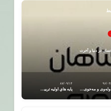
بط
نسان در دنیا و آخرت
۸۷/۰۹/۱۴
۹۶/۰۳
مەولەوی و مەحوی، چۆن یەکتریان ناسی
پايه هاي اوليه تربيت نفس