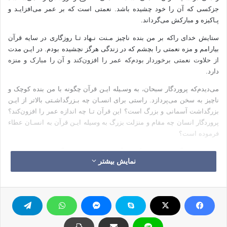
جزکسی ‌که آن را خود چشیده باشد. نعمتی است ‌که بر عمر می‌افزایـد و
پـاکیزه و مبارکش می‌گرداند.
ستایش خدای راکه بر من بنده ناچیز مـنت نـهاد تـا روزگاری در سایه قرآن
بيارامم و مزه نعمتی را بچشم که در زندگی هرگز نچشیده بودم. در ایـن مدت
از حلاوت نعمتی برخوردار بودم‌که عمر را افزون‌کند و آن را مبارک و منزه
دارد.
می‌دیدم‌که پروردگار سبحان‌، به وسـیله ایـن قرآن چگونه با من بنده‌ کوچک و
ناچیز به سخن می‌پردازد. راستی برای انسـان چه بـزرگداشـتی بالاتر از ایـن
بزرگداشت آسمانی و بزرگ است‌؟ این قرآن تـا چه اندازه عمر را افزون‌کند؟
پروردگار انسان چه مقام و منزلت بزرگ به وسیله ایـن قرآن به انسـان عطاء
فرموده است‌؟
در سایه قرآن‌، مدت روزگاری آرمیده بودم و از آن اوج به جهالتی
نمایش بیشتر
می‌نگریستم‌که در پـهنه زمـین موج می‌زد. می‌دیدم‌که ساکنان آن به چه
چیزهای بی‌ارزش و نـاچیزی عشق می‌ورزند و در راه آن بکوشش می‌پردازند.
می‌دیدم این جاهلان‌، شیفته و دلباخته معلوماتی هستند که به شناخت و
اندیشه واهی و تلاشهای پوچ‌کودکان می‌مانست‌. چون مرد بزرگسالی بودم که
به کارهای بیهوده اطفال بنگرد و تکاپوی ایشان را زیر نظر داشته باشد و
به‌گفتارگنگ آنان‌که تازه زبان گرفته‌انـد و حروف را عوضی ادا می‌نمایندگوش