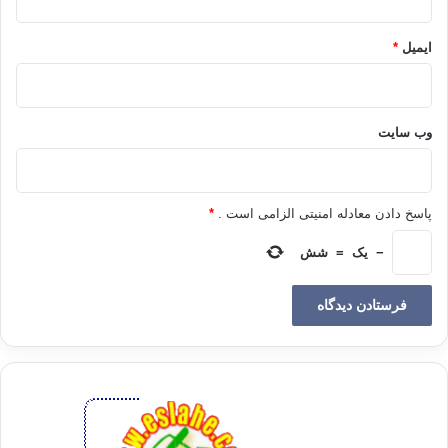
دیکته‌کرده با سرشتی‌که او را خدایش بر آن سرشته است‌. به خود می‌گفتم‌:
کدام اهریمن پست و نابکاری است‌که او را بدین راه انداخته است و به سوی
ایمیل
*
چنین دوزخی کشانده است‌؟
فسوسا و دریغا بندگان را !!!
وب‌ سایت
در سایه قرآن می‌دیدم‌،‌که وجود چه از نظر مـاهیت و حقیقت درونی و چه از
لحاظ اندازه زوایـا و جوانب بیرونی، بسیار بزرگتر از آن است‌که مشاهده
می‌گردد. چه وجود عبارت است از دنیای پیدا و دنیای ناپیدا نه اینکه تنها دنیای
پاسخ دادن معادله امنیتی الزامی است .
*
پیدا. خیر بلکه دنیا و آخرت‌، نه دیگر فقط این دنیا و بس. نشو و نمای انسانیت
هم در طول این روزگاران دراز بوده و مـیان دره‌های ان لمـیده است‌. مرگ
−
یک
=
شش
هم آخرین نقطه ایـن‌کوچ نـیست‌، بلکه اقامتگاهی در مسیرکاروان است‌. آنچه
را هـم‌که انسان در این‌کره خاکی بدست می‌آورد، همه نصیب او را تشکيل
نمی‌دهد، بلکه تنها بخشی از آن است‌. مقدار جزائی را هم که در این دنـیا از
دست می‌دهد، کاملا دریافت می‌دارد. چه در آنجا ظلم و ستم‌، وکم وکاست‌، و
ضائع‌گشتن و هدر رفتنی نیست‌. از سوی دیگر، این منزل‌کاروانی راکه روی این
ستاره زمین طی می‌کند، کوچکي است‌که به همراه جهان زنده مانوسی‌، و
دنیای یار و مهربانی، آن را می‌پیماید. دنیائی است جاندار،‌که می‌شنود و پاسخ
می‌گوید. به سوی آفریننده یکتائی میگرایدکه روح شخص مؤمن با خشوع
وفروتنی به سویش گرایش دارد: