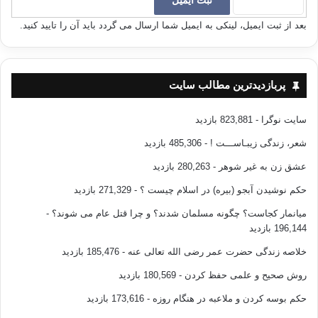
به خدا است‌. چه عقیده‌ي مؤمن‌، مـیهن او
بعد از ثبت ایمیل، لینکی به ایمیل شما ارسال می گردد باید آن را تایید کنید.
است‌، قبیله‌ي او است‌، اهل و خانواده‌ي او است‌… از این جا است‌که انسان
باید برگرد عقیده جمع شود نه برگرد چیزهائی از قبیل‌گیاه و چراگاه وگله و
آغل …که چهارپایان بر آن جمع آیند …
پربازدیدترین مطالب سایت
مؤمن دارای اصل و نسب ریشه‌داری است‌که ریشـه در روزگاران دارد. او
فردی از آن موکب وکاروان بزرگوار و عظیمی است‌که قافله سـالارانش نوح‌،
سایت نوگرا
- 823,881 بازدید
ابراهیم، اسماعیل‌، اسحاق‌، یـعقوب‌، یـوسف‌، موسی‌، عیسی‌، و محمد صَلّي
اللهُ عَلَيهِ و اله می‌باشد…
شعر، زندگی زیبـاســـت !
- 485,306 بازدید
عشق زن به غیر شوهر
- 280,263 بازدید
حکم نوشیدن آبجو (بیره) در اسلام چیست ؟
- 271,329 بازدید
(وَإِنَّ هَذِهِ أُمَّتُكُمْ أُمَّةً وَاحِدَةً وَأَنَا رَبُّكُمْ فَاتَّقُونِ).
میانمار کجاست؟ چگونه مسلمان شدند؟ و چرا قتل عام می شوند؟
-
اين د‌ین شما (‌ازنظر عقائد و اصول شرائع‌)، د‌یـن واحدی است و همگان ملت
196,144 بازدید
يگانه‌انـد، ومن پروردگار شمایم‌، پس از من بترسيد و خود را از عذابـم د‌ر
امـان داريد.
خلاصه زندگی حضرت عمر رضی الله تعالی عنه
- 185,476 بازدید
این موکب وکاروان بزرگ از قدیم الایِِّام پـیوسته به سیر خود ادامه داده است‌،
روش صحیح و علمی حفظ کردن
- 180,569 بازدید
و در سرزمینهای مختلف میان ملتهای متعدد – چنانکه در سایة قرآن هویدا
حکم بوسه کردن و ملاعبه در هنگام روزه
- 173,616 بازدید
است – با موقعیتهای همسان‌، و سختیها وگرفتاریهای مشابه، و آزمون‌ها و