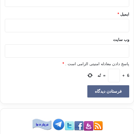
و استوار داشتن گامهايتان ) نعمت خود را بر شما تكميل نمودم و اسلام را به
عنوان آئين خداپسند براي شما برگزيدم .»
ایمیل
*
هر کسی گمان برد که دین اسلام پس از آنکه خداوند آن را کامل گردانید و به
اتمام رسانید، نیاز به وصیّت یک انسان مجهول الهویّه دارد تا ما را سفارش
کند، در این دین و در کمال و تمامیّت آن شک و تردید به وجود خواهد آمد. حال
آنکه دین و آیین ما به صورت تمام و کمال در اختیار ما گذاشته شده است و
وب‌ سایت
نیازمند سفارش های دیگری نیست. در اثنای این وصیّت دلیل بر دروغگویی و
تزویر صاحب وصیّت موجود است، آنجا که مردم را تهدید می نماید و آنان را
می ترساند که اگر کسی بدان دست یابد و آن را منتشر ننماید، دچار مصیبت
پاسخ دادن معادله امنیتی الزامی است .
*
هی سختی خواهد شد؛ از جمله فرزندانش می میرند، و دارایی اش را از
6
+
=
نُه
دست می دهد که چنین چیزی را هیچ کس نگفته است و حتی در قرآن و سنت
پیامبر خدا (ص) چنان مطلبی بیان نشده است و به مردم دستور داده نشده
که هر کس قرآن یا صحیح بخاری را بخواند باید بلافاصله آن را نوشته و انتشار
دهد؛ در غیر این صورت به مصیبت گرفتار خواهد شد. دیگر چه رسد به این
گونه وصیّت نامه های تهدید آمیز! چنین چیزی را عقل هیچ مسلمانی که اسلام
را به طور صحیح فهم کرده باشد، باور نخواهد کرد. در این وصیّت نامه ی
جعلی و ساختگی آمده است که برای مثال فلانی در فلان کشور این وصیّت
نامه را منتشر ساخت و به ده هزار روپیه دست یافت تمامی این ها در جهت