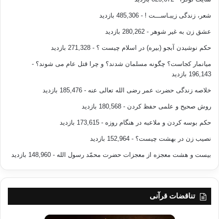
شعر، زندگی زیبـاســـت !
- 485,306 بازدید
عشق زن به غیر شوهر
- 280,262 بازدید
حکم نوشیدن آبجو (بیره) در اسلام چیست ؟
- 271,328 بازدید
میانمار کجاست؟ چگونه مسلمان شدند؟ و چرا قتل عام می شوند؟
-
196,143 بازدید
خلاصه زندگی حضرت عمر رضی الله تعالی عنه
- 185,476 بازدید
روش صحیح و علمی حفظ کردن
- 180,568 بازدید
حکم بوسه کردن و ملاعبه در هنگام روزه
- 173,615 بازدید
نصیب زن در بهشت چیست؟
- 152,964 بازدید
بیست و هشت معجزه از معجزات حضرت محمّد رسول الله
- 148,960 بازدید
تناقضات قرآنی