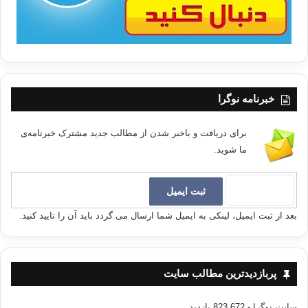
نعمتی /انتشارات: نشر احسان 1380
[1]
– احزاب: 63.
[2]
– مائده: 3.
[3]
– روایت از بخاری.
خبرنامه نوگرا
وصیت ساختگی كسب ثواب
برای دریافت و باخبر شدن از مطالب جدید مشترک خبرنامه‌ی
ما شوید.
کپی آدرس
بعد از ثبت ایمیل، لینکی به ایمیل شما ارسال می گردد باید آن را تایید کنید.
پربازدیدترین مطالب سایت
سایت نوگرا
- 823,672 بازدید