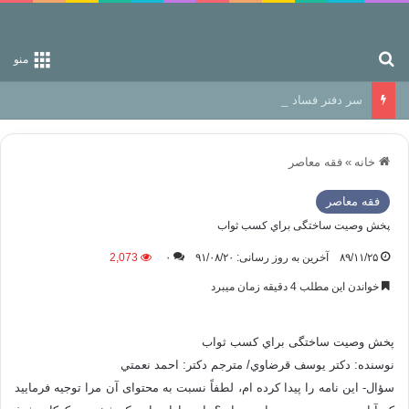
جستجو برای
منو
سر دفتر فساد در زمین‌، دوری وکناره‌گیری از راه خداست‌!
خانه
»
فقه معاصر
فقه معاصر
پخش وصیت ساختگی براي كسب ثواب
۸۹/۱۱/۲۵
آخرین به روز رسانی: ۹۱/۰۸/۲۰
۰
2,073
خواندن این مطلب 4 دقیقه زمان میبرد
پخش وصیت ساختگی براي كسب ثواب
نوسنده: دكتر يوسف قرضاوي/ مترجم دكتر: احمد نعمتي
سؤال- این نامه را پیدا کرده ام، لطفاً نسبت به محتوای آن مرا توجیه فرمایید