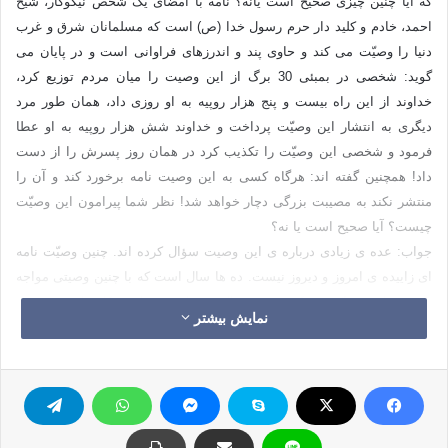
که آیا چنین چیزی صحیح است یانه؟ نامه با امضای یک شخص نیکوکار، شیخ
احمد، خادم و کلید دار حرم رسول خدا (ص) است که مسلمانان شرق و غرب
دنیا را وصیّت می کند و حاوی پند و اندرزهای فراوانی است و در پایان می
گوید: شخصی در بمبئی 30 برگ از این وصیت را میان مردم توزیع کرد،
خداوند از این راه بیست و پنج هزار روپیه به او روزی داد، همان طور مرد
دیگری به انتشار این وصیّت پرداخت و خداوند شش هزار روپیه به او عطا
فرمود و شخصی این وصیّت را تکذیب کرد در همان روز پسرش را از دست
داد! همچنین گفته اند: هرگاه کسی به این وصیت نامه برخورد کند و آن را
منتشر نکند به مصیبت بزرگی دچار خواهد شد! نظر شما پیرامون این وصیّت
چیست؟ آیا صحیح است یا نه؟
جواب: عده ی زیادی درباره ی این وصیت سؤال کرده اند. چنین وصیّت نامه
ای زاییده ی امروز و دیروز نیست. ده ها سال است که با چنین وصیتی مواجه
هستیم. این وصیّت به یک شخص خیالی به نام شیخ احمد کلیددار حرم نبوی
نمایش بیشتر
نسبت داده می شود، مدت ها در مدینه و حجاز پیرامون چنین نام و نشان و از
شغل و حرفه ی او پرس و جو کرده ام، خبر و اثری از چنین شخصی نیافتم،
نام این شیخ احمد هیچ وقت شناخته و شنیده نشده است و در مدینه نه کسی
چنین شخصی را دیده و نه خبری از او در دست می باشد، ولی از سوی دیگر
چنین وصیّت غم باری میان مسلمانان شایع و پراکنده می گردد. وصیّت دارای