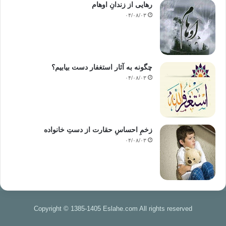
رهایی از زندانِ اوهام
۰۴/۰۸/۰۳
چگونه به آثار استغفار دست بیابیم؟
۰۴/۰۸/۰۳
زخمِ احساسِ حقارت از دستِ خانواده
۰۴/۰۸/۰۳
Copyright © 1385-1405 Eslahe.com All rights reserved