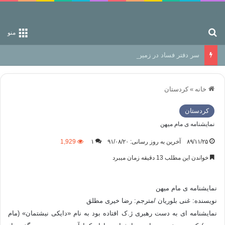
جستجو برای
منو
سر دفتر فساد در زمین‌، دوری وکناره‌گیری از راه خداست‌!
خانه
»
كردستان
كردستان
نمایشنامه ی مام میهن
۸۹/۱۱/۲۵
آخرین به روز رسانی: ۹۱/۰۸/۲۰
۱
1,929
خواندن این مطلب 13 دقیقه زمان میبرد
نمایشنامه ی مام میهن
نويسنده: غنی بلوریان /مترجم: رضا خیری مطلق
نمایشنامه ای به دست رهبری ژ.ک افتاده بود به نام «دایکی نیشتمان» (مام