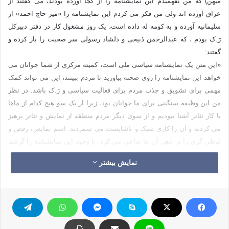
میهن) که من نفهمیدم این نمایشنامه را از کجا آورده بودند، می گفتند از
عراق آورده اند ولی من فکر می کردم این نمایشنامه را «میر حاج احمد» از
سلیمانیه آورده و به کومه له داده است، یک روز مشغول کار در دفتر دبیرکل
ژ.ک بودم ، که عبدالرحمن ذبیحی و دلشاد رسولی سر صحبت را باز کرده و
گفتند:
«این متن یک نمایشنامه سیاسی ملی است، کمیته مرکزی از شما جوانان می
خواهد این نمایشنامه را روی صحنه بیاورید تا مردم ببینند، این می تواند کمک
مهمی برای تشویق و جذب مردم برای فعالیت سیاسی و ژ.ک باشد. در نظر
من این وظیفه سنگینی برای ما جوانان بود، زیرا از یک سو هیچ کدام از ماها
با کار تئاتر آشنا نبودیم و از سوی دیگر مردم منطقه از نمایش و تئاتر پرهیز
می کردند و آن را کاری سبک و ناشایست می شمردند. اسم نمایش، رقص و
لوطی گری را در ذهن آن ها تداعی می کرد. با وجود این نمایشنامه را گرفتم
و پیش رفقا در سازمان جوانان بردم و پس از چند ساعت گفتگو جوانان
نمایش بیشتر
تصمیم گرفتند دستور رهبری کومه­له را اجرا نمایند، چند نفر نیز اعلام کردند
که حاضرند بازی کنند و من هم اعلام آمادگی کردم. آمادگی دوستان را به
دلشاد ذبیحی اعلام کردم، ما سه نفره نمایشنامه را خواندیم و پرده های
نمایشنامه را در نظر گرفتیم، به هنگام خواندن نمایشنامه معلوم شد نقش
«مام میهن» مهمترین و مشکلترین نقش است، رهبری کومه­له کاک «عبدالله