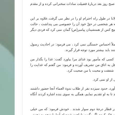
 صبح روز بعد دربارۀ فضیلت سادات سخنرانی کرده و از مقدم
نا در طول راه احترام او را در نظر می گرفت.علاوه بر این
که هر شخصی در حقّ خود آن را خصوصی می پنداشت ، حالت
یه مِنه »( هیچ کس از همنشینان پیامبر(ص) گمان نمی کرد که فردی دیگر
لاً احساس خستگی نمی کرد ، می فرمود: در احادیث رسول
باید بیشتر مورد توجه قرار گیرند.
 کسی که مأمور بود غذای مرا بیاورد گفت: غذا را بگذار من
وافل به اتاق من تشریف آورده و فرمود: من گفتم که غذایت را
با شفقت و محبت با من صحبت کرد.
ز او نمی کرد.
رد، حدود سیزده نفر از طلاب ندوة العماء آنجا حضور داشتند
 تا به او تقدیم نمایم، همگی به سوی بنده اشاره کردند آنگاه
در قطار درجۀ دوم سوار شدند . خودش فرمود: که من خیلی
فکر کردم اگر بگویم ناراحت شده ام آنها با توجه به زحمتی