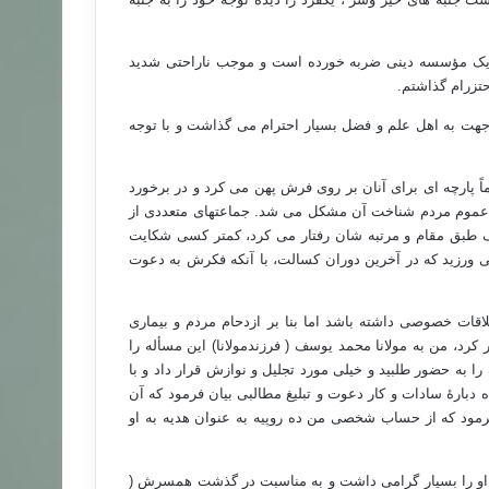
 یک مؤسسه دینی ضربه خورده است و موجب ناراحتی شدید
حتزرام گذاشتم.
هُم» ازاین جهت به اهل علم و فضل بسیار احترام می گذاشت و با توجه
اً پارچه ای برای آنان بر روی فرش پهن می کرد و در برخورد
ای عموم مردم شناخت آن مشکل می شد. جماعتهای متعددی از
یک طبق مقام و مرتبه شان رفتار می کرد، کمتر کسی شکایت
ی ورزید که در آخرین دوران کسالت، با آنکه فکرش به دعوت
لاقات خصوصی داشته باشد اما بنا بر ازدحام مردم و بیماری
کرد، من به مولانا محمد یوسف ( فرزندمولانا) این مسأله را
را به حضور طلبید و خیلی مورد تجلیل و نوازش قرار داد و با
 دبارۀ سادات و کار دعوت و تبلیغ مطالبی بیان فرمود که آن
 فرمود که از حساب شخصی من ده روپیه به عنوان هدیه به او
ود، مولانا او را بسیار گرامی داشت و به مناسبت در گذشت همسرش (