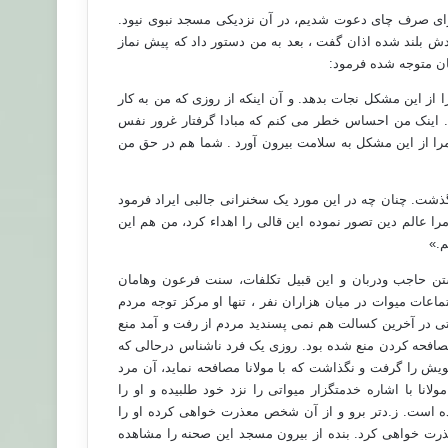
برای صرف چای دعوت شدیم، در آن نزدیکی مسجد نبوی نیود.
دش بلند شده اذان گفت ، بعد به من دستور داد که پیش نماز
ن متوجه شده فرمود:
 از این مشکل نجات بدهد. و آن اینکه از روزی که من به کار
د . اینک من احساس خطر می کنم که مبادا گرفتار غرور نفس
مرا از این مشکل به سلامت بیرون آورد . شما هم در حق من
گذشت. چنان چه در این مورد یک سخنرانی جالبی ایراد فرمود
مرا عالم دین تصور نموده این قالی را اهداء کرد، من هم این
م.»
تن حاجب ودربان و این قبیل تکلفات، سنت فرعون وهامان
عات میوات در میان هزاران نفر ، تنها او مرکز توجه مردم
ی در آخرین کسالت هم نمی پسندید مردم از رفت و آمد منع
مصافحه کردن منع شده بود. روزی یک فرد ناشناس درحالی که
ویش را گرفت و نگذاشت که با مولانا مصافحه نماید، آن مرد
ولانا
با اشاره خدمتگزار میواتی را نزد خود طلبید
ه و او را
ه است. ز.دتر برو و از آن شخص معذرت خواهی کرده او را
عذرت خواهی کرد. بنده از بیرون مسجد این صحنه را مشاهده