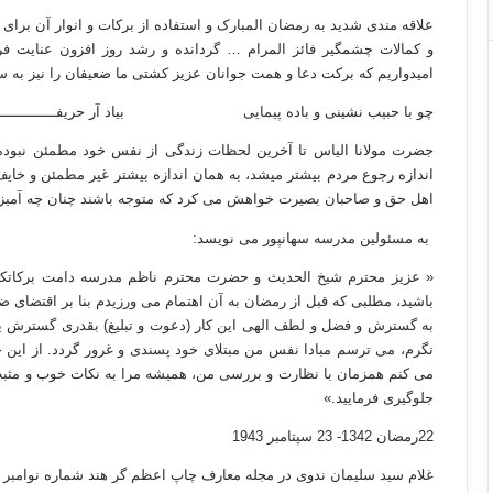
علاقه مندی شدید به رمضان المبارک و استفاده از برکات و انوار آن برای 
و کمالات چشمگیر فائز المرام … گردانده و رشد روز افزون عنایت فرم
امیدواریم که برکت دعا و همت جوانان عزیز کشتی ما ضعیفان را نیز به س
چو با حبیب نشینی و باده پیمایی بیاد آر حریفـــــــــــــــان
جضرت مولانا الیاس تا آخرین لحظات زندگی از نفس خود مطمئن نبوده و
اندازه رجوع مردم بیشتر میشد، به همان اندازه بیشتر غیر مطمئن و خا
اهل حق و صاحبان بصیرت خواهش می کرد که متوجه باشند چنان چه آمیزش
به مسئولین مدرسه سهانپور می نویسد:
« عزیز محترم شیخ الحدیث و حضرت محترم ناظم مدرسه دامت برکاتکم ال
باشید، مطلبی که قبل از رمضان به آن اهتمام می ورزیدم بنا بر اقتضا
به گسترش و فضل و لطف الهی این کار (دعوت و تبلیغ) بقدری گسترش ی
نگرم، می ترسم مبادا نفس من مبتلای خود پسندی و غرور گردد. از این ج
می کنم همزمان با نظارت و بررسی من، همیشه مرا به نکات خوب و مثبت آگ
جلوگیری فرمایید.»
22رمضان 1342- 23 سپتامبر 1943
غلام سید سلیمان ندوی در مجله معارف چاپ اعظم گر هند شماره نوامبر 1944 ضمن تذکرة