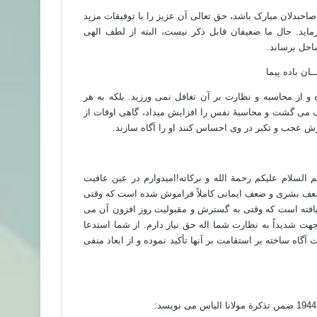
صاحبدلان مبارک باشد، حق تعالی آن عزیز را با توفیقات مزید
اید. حال ما ضعیفان قابل ذکر نیست، البته از لطف الهی
احل برساند.
 باده پیما
 از محاسبه و نظارت بر آن تغافل نمی ورزید. بلکه به هر
یف می گشت و محاسبۀ نفس را افزایش میداد، گاهی اوقات از
 عجب و تکبر در وی احساس کنند او را آگاه سازند.
سلام علیکم رحمة الله و برکاته!امیدوارم در عین عافیت
ی ضعف بشری و ضعف ایمانی کاملاً فراموش شده است که وقتی
افته است که وقتی به گسترش و مقبولیت روز افزون آن می
هت شدیداً به نظارت شما اله حق نیاز دارم. از شما استدعا
اه ساخته بر استقامت بر آنها تأکید نموده و از ابعاد منفی
مولانا الیاس می نویسد: