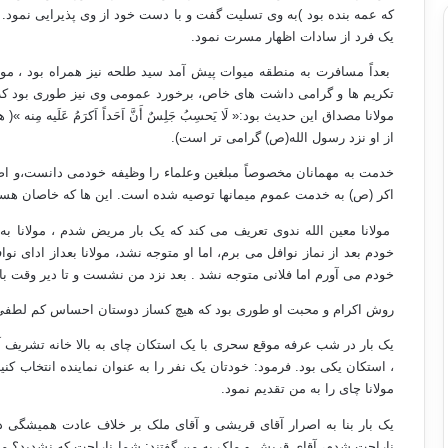
که عمه بنده بود )به وی تسلیت گفت و با دست خود از وی پذیرایی نمود.
یک فرد از سادات اظهار مسرت نمود.
بعداً مسافرت به منطقه میوات پیش آمد سید طلحه نیز همراه بود ، مولا
تکریم ها و گرامی داشت های خاص، برخورد عمومی وی نیز طوری بود 
مولانا
مصداق این حدیث بود:«
لَا یَحسِبُ جَلِسٌ أَنَّ اَحَداً اَکرَمُ عَلَ
از او نزد رسول الله(ص) گرامی تر است).
خدمت به مهمانان مخصوصاً مبلغین وعلماء را وظیفه خودمی دانست،
و اص
اکر (ص) به خدمت عموم میمانها توصیه شده است. این ها که خاصان هستند 
مولانا معین الله ندوی تعریف می کند که یک بار مریض شدم ، مولانا به
خودم بعد از نماز نوافل می برم، اما او متوجه نشد، مولانا بعداز ادای ن
خودم می آورم اما فلانی متوجه نشد . بعد نزد من نشست و تا دیر وقت 
روش اکرام و محبت او طوری بود که هیچ کساز دوستان احساس کم لطفی ا
یک بار در شب عرفه موقع سحری با یک استکان چای به بالا خانه تشریف آو
، استکان یکی بود. فرمود: خودتان یک نفر را به عنوان نماینده انتخاب کنید
مولانا چای را به من تقدیم نمود.
یک بار بنا به اصرار آقای قریشی و آقای ملک بر خلاف عادت همیشگی 
ناراحت شدم، آقای قریش و ملک به من گفتند: شما ناراحت که نشدید؟ من 