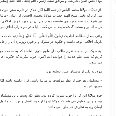
بوده طبق اصول شریعت و موافق سنت رَسُولُ اللَّهِ (صَلَّى اللَّهُ عَلَيْهِ وَسَ
از دیدگاه مولانا محمد الیاس ( رحمه الله) اگر اخلاق در دایره سنن نبوی ن
می کرد که وقتی شیخ الهند حضرت
مولانا محمود الحسن از زندان «مالت
نیز شرکت داشته و نزد وی نشسته بودم، میزبان در مورد خوش اخلاقی ا
کرده امّا براو سخت گذشت، بعد به من گفت: آیا کافر هم دارای اخلاق می
وقتی بعداز مطالعۀ احادیث
رَسُولُ اللَّهِ (صَلَّى اللَّهُ عَلَيْهِ وَسَلَّمَ)به خدمت
م
باریک اخلاقی توجه داشته و چگونه در سلوک و برخورد روزمره آن را رعای
بنده یک بار به چند نفراز طلاب دارالعلوم ندوي العلماء که به خدمت مولان
کردم که شما علم حدیث را خوانده اید، اکنون خوب بنگرید که چگونه اح
می شود.
مولانابه یکی از دوستان چنین نوشته بود:
« مسلمان هر چند
از نظر موقعیت در مرتبۀ پایینی قرار داشته باشد امّا
تمرین کنید.»
خود مولانا این کار را خوب تمرین کرده بود، بطوریکه پست ترین مسلما
بود و چنین معلوم می شد که مولانا او را از خود افضل و نزد الله مقبو
ایمان وی به نظرش کم جلوه می دادند.
قوۀ تشخیص مولانا دراین خصوص بقدری زیاد بود که به راحتی می توانست