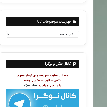
فهرست موضوعات / با
ف
ه
ر
س
ت
م
و
کانال تلگرام نوگرا
ض
و
مطالب سایت +نوشته های کوتاه متنوع
ع
عکس + کلیپ + عکس نوشته
ا
با ما همراه باشید.
eslahe@
ت
/
ب
ا