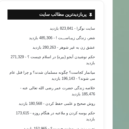
پربازدیدترین مطالب سایت
سایت نوگرا
- 823,841 بازدید
شعر، زندگی زیبـاســـت !
- 485,306 بازدید
عشق زن به غیر شوهر
- 280,263 بازدید
حکم نوشیدن آبجو (بیره) در اسلام چیست ؟
- 271,329
بازدید
میانمار کجاست؟ چگونه مسلمان شدند؟ و چرا قتل عام
می شوند؟
- 196,143 بازدید
خلاصه زندگی حضرت عمر رضی الله تعالی عنه
-
185,476 بازدید
روش صحیح و علمی حفظ کردن
- 180,568 بازدید
حکم بوسه کردن و ملاعبه در هنگام روزه
- 173,615
بازدید
نصیب زن در بهشت چیست؟
- 152,965 بازدید