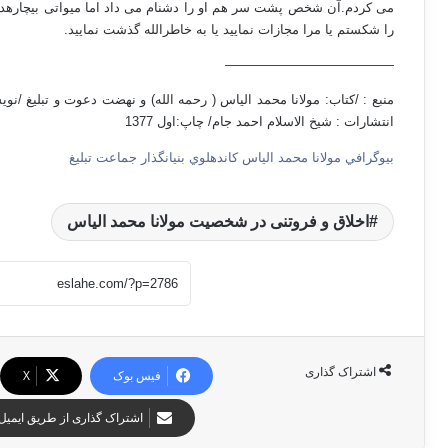
می کردم.آن شخص پشت سر هم او را دشنام می داد اما میواتی بیچار
را شکستم یا مرا مجازات نمایید یا به خاطرالله گذشت نمایید.
—————————————
منبع : /کتاب: مولانا محمد الیاس ( رحمه الله) و نهضت دعوت و تبلیغ /نو
انتشارات : شیخ الاسلام احمد جام/ چاپ:اول 1377
بيوگرافي مولانا محمد الياس كاندهلوي بنيانگذار جماعت تبليغ
اخلاق و فروتنی در شخصيت مولانا محمد الیاس
اشتراک گذاری
فیس بوک
X
اشتراک گذاری از طریق ایمیل