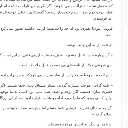
که متحمل شده اند نرااحت می شوند . اگر بگویم خیر ناراحت نشده ام این
قطار درجه دوم سوار شدم خوشحال شدید؟ گفتند:آری ، خیلی خوشحال 
اید خرسندم.
فروتنی مولانا بقدری بود که خد را شایستۀ گرامی داشت تصور نمی کرد،
است.
در نامه ای به این جانب نوشت:
«اگر درباره بنده ناقابل مشورت قبول بفرمایید،آرزوی قلبی ام این است که
آری فروتنی مولانا از نامه های وی بوضوح قابل ملاحظه است.
شیخ الحدیث مولانا محمد زکریا از نظر سن از وی کوچکتر و نیز برادرزاده
« نامه گرامی موجب مسرّت گردید. بسیار مشتاق دیدار شما هستم، اگر 
حضرت ساز» هستید، اگر توجه و لطف شما نمی بود کسی به ما توجهی 
اولین کسی بودید که ما را مورد لطف و عنایت قرار دادید. بعد از آن بزرگا
گر چه مشتاق تشریف فرمایی شما هستم اما میترسم ضعف هایبنده نزد ش
اصلاح گردد.»
درنامه ای دیگر به ایشان مرقوم میفرماید: