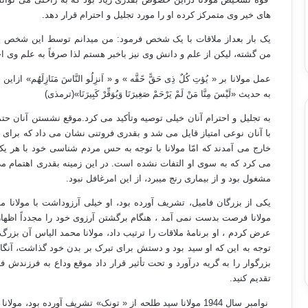
های خیر وی متمرکز کرده او را مورد تجلیل و احترام قرار دهد.
یک بار بعداز ملاقات با یک شخص فرمود: من میدانم توسط این شخص
من گشته، لیکن از علم و دانش وی نیز باخبر هستم لذا صرفاً به علم وی ا
عمل مولانا بر « یُؤتِ کُلٌ ذِی حَقًّ حًقَّه » و « اَنزِلُو النَّاسَ مَنَازِلَ
به حدیث «
لَيْسَ مِنَّا مَنْ لَمْ يَرْحَمْ صَغِيرَنَا وَيُوَقِّرْ كَبِيرَنَا»(ترمذی)
به تجلیل و احترام آنان خیلی توصیه وتأکید می کرد.موقع نشستن آنان حتم
با آنان نوعی امتیاز قایل می شد و بقدری فروتنی نشان می داد که بر
خارج می آمدند که امّا مولانا با توجه به حس مردم شناسی خود با هر 
می کرد که به سوی او التفات نشده است. در این زمینه بقدری اهتمام م
مشغول بود و از بیماری رنج میبرد، از این امرغافل نبود.
یکی از بزرگان فامیل، تشریف آورده بود، او خیلی آرزوداشت با مولانا م
مولانا فرصت بدست نمی آمد ، هنگام برگشتن آرزوی خود را مجدداً اظهار 
عرض کردم ، او برنامۀ ملاقات را ترتیب داد، مولانا محمد الیاس آن بزرگ 
توجه به این که او سید بود و دستش برای تبرک بر بدن خود گذاشت، آنگاه
بزرگوار را به گریه درآورد و تحت تأثیر قرار داد موقع وداع به فرزندش
تقدیم کنید.
نوامبر سال 1944 مولانا سید طلحه از « تونک» تشریف آورده ب