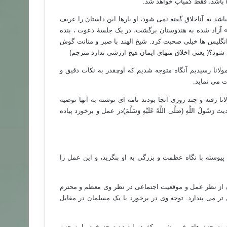
لَّمَ) باشد، فقط کمیاب خواهد شد.
باشد به آناخلاق گفته نمی شود، او بارها این داستان را عریف
ا» آزاد شده به هندوستان برگشت، در یک جلسۀ دعوت ، بنده
نگلیس ها خیلی صحبت کرد. شیخ الهند با صبر و متانت گوش
 شود؟( یعنی اخلاق منهای ایمان هیچ ارزشی ندارد مترجم)
ولانا رسیدیم آنگاه متوجه شدیم که اوچقدر به نکات دقیق و
ت می نماید.
ا رفته و چند روزی آنجا بودند نامه ای نوشته به آنها توصیه
ادیث
رَسُولُ اللَّهِ (صَلَّى اللَّهُ عَلَيْهِ وَسَلَّمَ)در عمل و برخورد پیاده
 پیوسته با نگاه عظمت و بزرگی به او بنگرید، و این عمل را
ن از نظر عمل و موقعیت اجتماعی در نظر وی معظم و محترم
ل تر می پندارد. توجه وی در برخورد با یک مسلمان در مقابل
 جنبه های خیر وشر ، یکفرد را دیده توجه خود را به جنبه