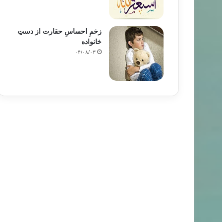
زخمِ احساسِ حقارت از دستِ
خانواده
۰۴/۰۸/۰۳