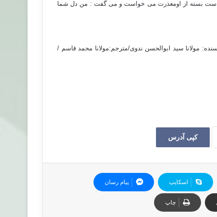
هدست بسته از اومعذرت می خواست و می گفت : من دل شما
یسنده: مولانا سید ابوالحسن ندوی/مترجم:مولانا محمد قاسم /
کپی آدرس
اسکایپ
پیام رسان
چاپ