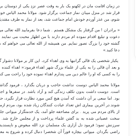
در زمان اقامت مان در لکهنو یک بار به وقت عصر نزدِ یکی از دوستان 
قرار شد در منزل میبان نماز جماعت برگزار شود. مولانا محمد الیاس خو
شوم، من عذر آوردم خودش امام جماعت شد، بعد از نماز به طرف مقتدیا
« برادران !
من گرفتار یک مشکل هستم . شما دعا بفرمایید الله تعالی مرا
دعوت و تبلیغ اقدام نموده ام مردم دارند با من اظهار محبت می نماین
گشته خود را بزرگ تصور نمایم. من همیشه از الله تعالی می خواهم که 
دعا کنید.»
یکبار شخصی یک قالی گرانبها به وی اهداء کرد، این کار بر
مولانا دشوار 
و بعد آن قالی را به یکی از علماء بزرگ شهر اهداء فرمود:« اهداء کننده 
را به کسی که او را عالم دین می پندارم اهداء نموده خود را راحت می کن
مولانا محمد الیاس دوست نداشت حاجب و دربان بگذارد ، فرمود گذاش
است. دوست داشت بدون تکلف زندگی کند و آزاد باشد. در سفرها و اجتما
بود. اما سعی بر آن داشت که آمدن هیچ کس مورد نظارت قرار نگیرد، حت
شوند.در آخرین بیماری اش تعداد عیادت کنندگان زیاد شده بود، مردم از
از بالای مردم می پرید . برای مصاحفه جلو آمد، یک خدمتگزار میواتی جل
سخت عصبانی شده به بد گفتن علماء پرداخت و از مجلس خارج شد. م
سرزنش نمود؛ فرمود دل آزاری یک مسلمان نزد الله مبغوض و ناپسندید
راضی بگردان.
میواتی بیچاره فوراً آن شخصرا دنبال کرده و شروع به م