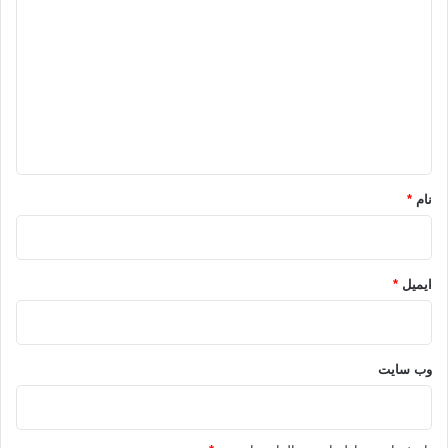
? @eslahe
ی
د
الله
پیامبر
محمد
نکات قرآنی
گ
ا
کپی آدرس
ه
*
نام
*
ایمیل
*
وب‌ سایت