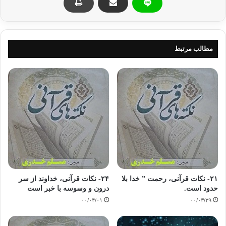
که معبود محمد یکی است و به طور مجدد مورد عبادت قرا می گیرد
و گذر زمان در آن تاثیر ندارد .
بِسْمِ اللَّهِ الرَّحْمَنِ الرَّحِیمِ
مطالب مرتبط
به نام خداوند رحمتگر مهربان
قُلْ یَا أَیُّهَا الْکَافِرُونَ ﴿۱﴾
بگو اى کافران (۱)
لَا أَعْبُدُ مَا تَعْبُدُونَ ﴿۲﴾
آنچه مى ‏پرستید نمى ‏پرستم (۲)
وَلَا أَنْتُمْ عَابِدُونَ مَا أَعْبُدُ ﴿۳﴾
و آنچه مى ‏پرستم شما نمى ‏پرستید (۳)
۲۱- نکات قرآنی، رحمت ” خدا بلا
۲۴- نکات قرآنی، خداوند از سر
حدود است.
درون و وسوسه با خبر است
وَلَا أَنَا عَابِدٌ مَا عَبَدْتُمْ ﴿۴﴾
۰۰/۰۴/۰۱
۰۰/۰۳/۲۹
و نه آنچه پرستیدید من مى ‏پرستم (۴)