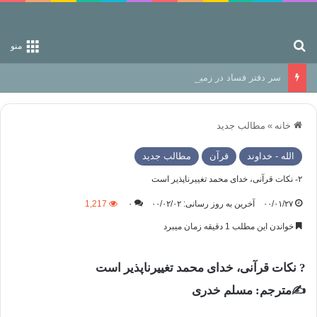
جستجو برای
منو
سر دفتر فساد در زمین‌، دوری وکناره‌گیری از راه خداست‌!
خانه
»
مطالب جدید
الله - خداوند
قرآن
مطالب جدید
۲- نکات قرآنی، خدای محمد تغییرناپذیر است
۰۰/۰۱/۲۷
آخرین به روز رسانی: ۰۰/۰۲/۰۲
۰
1,217
خواندن این مطلب 1 دقیقه زمان میبرد
? نکات قرآنی، خدای محمد تغییرناپذیر است
✍️مترجم: مسلم خدری