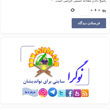
پاسخ دادن معادله امنیتی الزامی است .
*
پنج
×
4
=