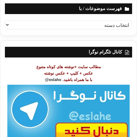
فهرست موضوعات / با
ف
ه
ر
س
ت
کانال تلگرام نوگرا
م
و
مطالب سایت +نوشته های کوتاه متنوع
ض
عکس + کلیپ + عکس نوشته
و
با ما همراه باشید.
eslahe@
ع
ا
ت
/
ب
ا