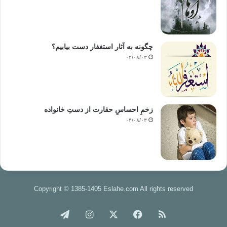
چگونه به آثار استغفار دست بیابیم؟
۰۴/۰۸/۰۳
زخمِ احساسِ حقارت از دستِ خانواده
۰۴/۰۸/۰۳
Copyright © 1385-1405 Eslahe.com All rights reserved
خوراک
فیس
X
اینستاگرام
تلگرام