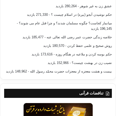
عشق زن به غیر شوهر
- 280,264 بازدید
حکم نوشیدن آبجو (بیره) در اسلام چیست ؟
- 271,330 بازدید
میانمار کجاست؟ چگونه مسلمان شدند؟ و چرا قتل عام می شوند؟
-
196,145 بازدید
خلاصه زندگی حضرت عمر رضی الله تعالی عنه
- 185,477 بازدید
روش صحیح و علمی حفظ کردن
- 180,570 بازدید
حکم بوسه کردن و ملاعبه در هنگام روزه
- 173,616 بازدید
نصیب زن در بهشت چیست؟
- 152,966 بازدید
بیست و هشت معجزه از معجزات حضرت محمّد رسول الله
- 148,962 بازدید
تناقضات قرآنی