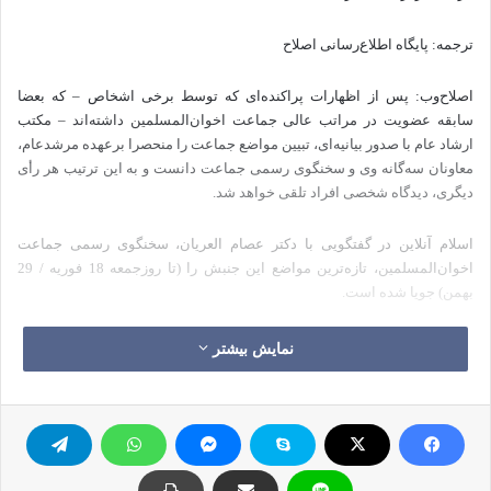
ترجمه: پایگاه اطلاع‌رسانی اصلاح
اصلاح‌وب: پس از اظهارات پراکنده‌ای که توسط برخی اشخاص – که بعضا
سابقه عضویت در مراتب عالی جماعت اخوان‌المسلمین داشته‌اند – مکتب
ارشاد عام با صدور بیانیه‌ای، تبیین مواضع جماعت را منحصرا برعهده مرشدعام،
معاونان سه‌گانه وی و سخنگوی رسمی جماعت دانست و به این ترتیب هر رأی
دیگری، دیدگاه شخصی افراد تلقی خواهد شد.
اسلام آنلاین در گفتگویی با دکتر عصام العریان، سخنگوی رسمی جماعت
اخوان‌المسلمین، تازه‌ترین مواضع این جنبش را (تا روزجمعه 18 فوریه / 29
بهمن) جویا شده است.
ترجمه فارسی این گفتگو در پی می‌آید:
نمایش بیشتر
با لحنی که اظهار سرور و خوشحالی را در آن پنهان نمی‌کرد، دکتر عصام عریان،
سخنگوی رسمی جماعت اخوان‌المسلمین مصر، اظهار داشت که جماعت