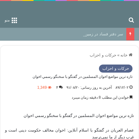
جستجو برای
منو
سر دفتر فساد در زمین‌، دوری وکناره‌گیری از راه خداست‌!
خانه
»
حركات و احزاب
حركات و احزاب
تازه ترين مواضع اخوان المسلمين در گفتگو با سخنگو رسمي اخوان
۸۹/۱۲/۰۲
آخرین به روز رسانی: ۹۱/۰۸/۲۰
۴
1,349
خواندن این مطلب 8 دقیقه زمان میبرد
تازه ترين مواضع اخوان المسلمين در گفتگو با سخنگو رسمي اخوان
عصام العریان در گفتگو با اسلام آنلاین: اخوان مخالف حکومت دینی است و
غرب دیگر از ما نمی‌ترسد