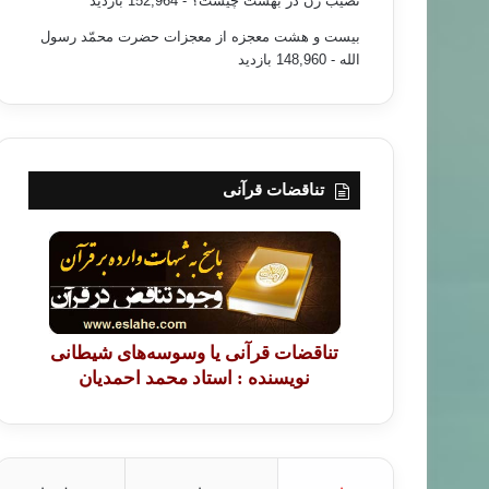
نصیب زن در بهشت چیست؟
- 152,964 بازدید
بیست و هشت معجزه از معجزات حضرت محمّد رسول
الله
- 148,960 بازدید
تناقضات قرآنی
تناقضات قرآنی یا وسوسه‌های شیطانی
نویسنده : استاد محمد احمدیان