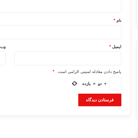
ه
*
نام
*
ایمیل
*
وب‌
پاسخ دادن معادله امنیتی الزامی است .
*
+
دو
=
یازده