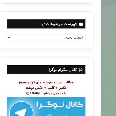
فهرست موضوعات / با
ف
ه
ر
س
ت
م
و
کانال تلگرام نوگرا
ض
و
مطالب سایت +نوشته های کوتاه متنوع
ع
عکس + کلیپ + عکس نوشته
ا
با ما همراه باشید.
eslahe@
ت
/
ب
ا