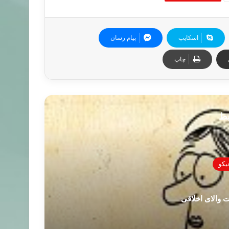
اسکایپ
پیام رسان
چاپ
بط
ت والای اخلاقی