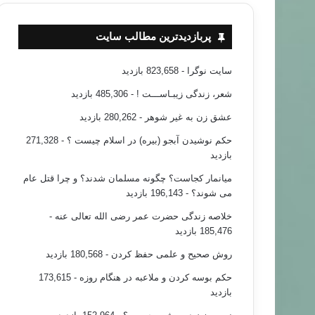
پربازدیدترین مطالب سایت
سایت نوگرا
- 823,658 بازدید
شعر، زندگی زیبـاســـت !
- 485,306 بازدید
عشق زن به غیر شوهر
- 280,262 بازدید
حکم نوشیدن آبجو (بیره) در اسلام چیست ؟
- 271,328
بازدید
میانمار کجاست؟ چگونه مسلمان شدند؟ و چرا قتل عام
می شوند؟
- 196,143 بازدید
خلاصه زندگی حضرت عمر رضی الله تعالی عنه
-
185,476 بازدید
روش صحیح و علمی حفظ کردن
- 180,568 بازدید
حکم بوسه کردن و ملاعبه در هنگام روزه
- 173,615
بازدید