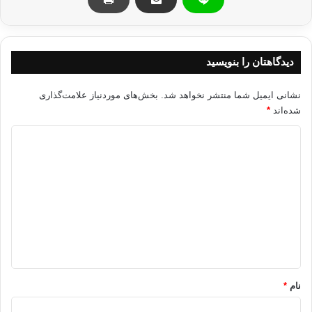
کلیسا را گرفت.
برگرفته از تابش
دیدگاهتان را بنویسید
نشانی ایمیل شما منتشر نخواهد شد.
بخش‌های موردنیاز علامت‌گذاری
شده‌اند
*
صربستان مسلمانان لاهه كليسا قبرستان شهيدان
د
کپی آدرس
ی
د
گ
ا
ه
*
نام
*