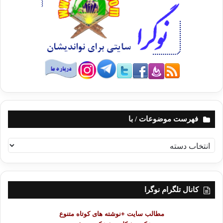
فهرست موضوعات / با
ف
ه
ر
س
ت
کانال تلگرام نوگرا
م
و
مطالب سایت +نوشته های کوتاه متنوع
ض