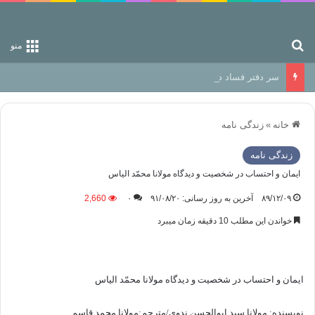
جستجو برای
منو
سر دفتر فساد در زمین‌، دوری وکناره‌گیری از راه خداست‌!
خانه
»
زندگی نامه
زندگی نامه
ایمان و احتساب در شخصيت و ديدگاه مولانا محمّد الياس
۸۹/۱۲/۰۹
آخرین به روز رسانی: ۹۱/۰۸/۲۰
۰
2,660
خواندن این مطلب 10 دقیقه زمان میبرد
ایمان و احتساب در شخصيت و ديدگاه مولانا محمّد الياس
نويسنده: مولانا سید ابوالحسن ندوی/مترجم:مولانا محمد قاسم