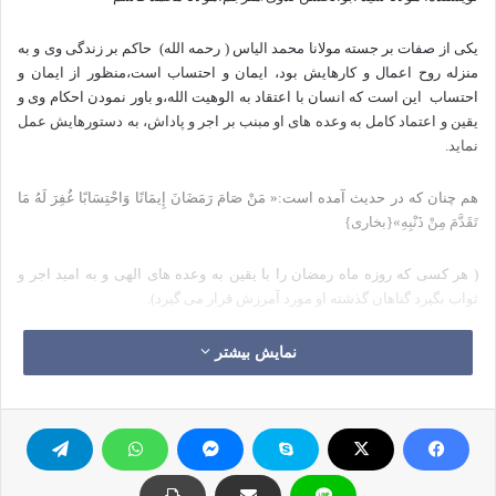
یکی از صفات بر جسته مولانا محمد الیاس ( رحمه الله)
حاکم بر زندگی وی و به
منزله روح اعمال و کارهایش بود، ایمان و احتساب است،منظور از ایمان و
احتساب
این است که انسان با اعتقاد به الوهیت الله،و باور نمودن احکام وی و
یقین و اعتماد کامل به وعده های او مبنب بر اجر و پاداش، به دستورهایش عمل
نماید.
هم چنان که در حدیث آمده است:«
مَنْ صَامَ رَمَضَانَ إِيمَانًا وَاحْتِسَابًا غُفِرَ لَهُ مَا
تَقَدَّمَ مِنْ ذَنْبِهِ»{بخاری}
( هر کسی که روزه ماه رمضان را با یقین به وعده های الهی و به امید اجر و
ثواب بگیرد گناهان گذشته او مورد آمرزش قرار می گیرد).
«
مَنْ قَامَ لَيْلَةَ الْقَدْرِ إِيمَانًا وَاحْتِسَابًا غُفِرَ لَهُ مَا تَقَدَّمَ مِنْ ذَنْبِهِ»{بخاری}
نمایش بیشتر
(هر کسی لیلة القدر را با حالت ایمان و احتساب
زنده نگه دارد گناهان گذشته ی
وی مورد مغرت واقع می شود.)
در واقع روح عمل همین است که بوسیله آن، عمل انسان فوراً از فرش و به