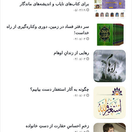
دیرگان گسترش دهد که آنائ انسانهائی خوب و خوش طینت هستند ، وقتی
برای کتاب‌های نایاب و اندیشه‌های ماندگار
اعمال نیک انجام دهند، حق تعالی طبق قاعدۀ « الدال علی الخیر کفاعله» به
۰۵/۰۳/۱۹
لطف خود، به برکت آن انسانهای نیک به من نیز بهره ای عطاء خواهد فرمود.
سر دفتر فساد در زمین‌، دوری وکناره‌گیری از راه
در مورد فکر چنین میفرماید:
خداست‌!
۰۴/۰۸/۰۳
« فکر ززیاد مشکل نیست ، روش فکر این است که انسان در تنهائی بنشیند و به
نفس خود بگوید: که این عمل موجب رضای الله است ، بوسیله مرگ که آمدن
رهایی از زندانِ اوهام
آن حتمی است این زندگانی نفسانی پایان می یابد قاعده« الدال علی الخیر
۰۴/۰۸/۰۳
کفاعله»قطعاً درست است، با تلاش و تحرک هر نیکی که بوجود بیاید باعث
خوشنودی الله قرار می گیرد.»
مولانا محمد الیاس ( رحمه الله) دوست اشت که با اقرباء و نزدیکان کسانی که
در راه الله حرکت می کنند. بوسیله صبر، تشویق ، وقدر دانی ، در کار اجر و ثواب
چگونه به آثار استغفار دست بیابیم؟
آنها شریک شوند.مولانا از صمیم قلب می خواست علاقه به اجر وثواب و صفت
۰۴/۰۸/۰۳
ایمان و احتساب در تمام امت بوجود آید. درهمین خصوص نامۀ ذیل را از »
حجاز» به خانوادۀ خود مکتوب فرموده است:
» شما فکر کنید و بنگرید که مردم چقدر به خاطر اهداف دنیوی، خانواده و
زخمِ احساسِ حقارت از دستِ خانواده
فرزندان خود را ترکمی کنند، فکر کنید که در همین وقت خزاران مسلمان
۰۴/۰۸/۰۳