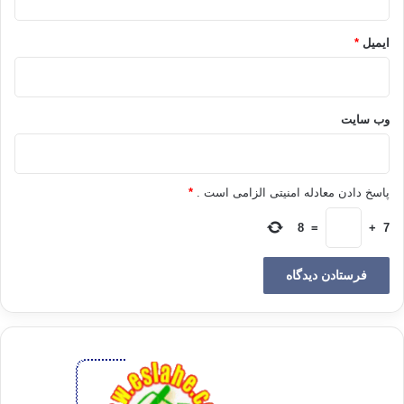
احتساب )از دیدگاه مولانا روشن می شود.
ایمیل
*
1 – روح دین ایمان و احتساب
است. درباره ی بسیاری از اعمال قید« ایماناً و
احتساباً»وارد شده است، بنابراین ، روح و باطن دین امری است که انسان در
حین عمل کلیه خطابات شارع را دربارۀ آن عمل مستحضر نموده بدین وسیله
عظمت و بزرگی حق تعالی ، را در دل جای داده وبه اجر و پاداش و فوائد دنیوی
وب‌ سایت
اعمال به عنوان جائزه و عطاء یقین نماید، این که آن را معاوضه عمل پندارد.
2 – اعمال در ذات خود ارزشی ندارند . ارزش اعمال صرفاً به این خاطر است که
پاسخ دادن معادله امنیتی الزامی است .
*
انسان از طریق امتثال حکم الهی با ذات عالی وی ارتباط پیدا میکند. بنابراین ،
انسان هر قدر بر عوامل ارتباط مسلط بوده و آنها را با اطمینان وتوجه کاملادا
8
=
+
7
کند، به همان اندازه ارشعمل افزایش می یابد.
3
– جناب عالی فرموده اید که احساس و شور و شوق نمی کنید، بنده از این
حالت رشک میبرم ، یک مؤمن ، امتثال امر الهی، ایناستکه به احکام الهی یقین
نموده و چنان تحت تأثیر عظمت پروردگارقرار بگیرد که به شور و شوق خود
توجه نکند، زیرا شور و شوق امر طبیعی و غیر اختیاری است، ولی هر گاه امتثال
امر الهی با توجه به عظمت و احساس فرضیّت آن تحقق یابد دلیل محبت عقلی
و ایمانی است.