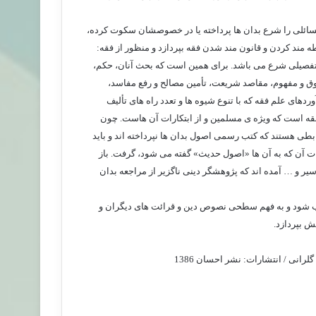
مسائلی را شرع بدان ها پرداخته یا در خصوصشان سکوت کرده،
طه مند کردن و قانون مند شدن فقه بپردازد و منظور از فقه:
 تفصیلی شرع می باشد. برای همین است که بحث آنان، حکم،
طوق و مفهوم، مقاصد شریعت، تأمین مصالح و رفع مفاسد،
های علم فقه که با تنوع شیوه ها و تعدد راه های تألیف
قه است که ویژه ی مسلمین و از ابتکارات آن هاست. چون
وابطی هستند که کتب رسمی اصول بدان ها نپرداخته اند و باید
ت آن که به آن ها «اصول حدیث» گفته می شود، گرفت. باز
ر و … آمده اند که پژوهشگر دینی ناگزیر از مراجعه بدان
تب شود و به فهم سطحی نصوص دین و قرائت های دیگران و
ش بپردازد.
انی / انتشارات: نشر احسان 1386