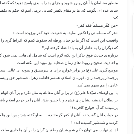
منطق مخالفان با آنان روبرو شوید و جزای بد را با بدی پاسخ دهید؛ که گفته 
شاید عده ای بگویند که: ما در مقام تکفیر کسانی برمی آییم که حکم به تکفیر 
که:
«من کفّر مسلماً فقد کفر»
«هر که مسلمانی را تکفیر نماید، به حقیقت خود کفر ورزیده است.»
واقعیت این است که اگر ما در چنان ورطه ای سقوط کنیم که افراط گری ر
که دیگران را به خاطر آن به باد انتقاد گرفته ایم!!
درباره ی حدیث فوق تذکر این نکته لازم است که شامل آن هایی نمی شود ک
و احادیث صحیح و رویدادهای زمان صحابه نیز مؤید این نکته است.
موضع گیری علی (ع) در برابر خوارج برای ما سرمشق و نمونه ای عالی است
پرچمدار پرچمداران، قهرمان اسلام، همسر فاطمه زهرا، شمشیر حق و پسر 
عادی را هم متهم نمی کند.
با این اوصاف سیّدنا علی(ع) در برابر آنان مقابله به مثل نکرد و بر آنان اته
بر بطلان اندیشه ی­شان پای فشرد و با حسن ظنّ، آنان را در حریم اسلام باق
پرسیدند که آیا خوارج کافرند؟!
در جواب آنان گفت: نه! آنان از کفر گریختند» … به او گفته شد: پس این ها کی
کردند و شمشیر کشیده اند»!!
لذا در نهایت می توان حکم شورشیان و طغیان گران را بر آن ها جاری ساخ