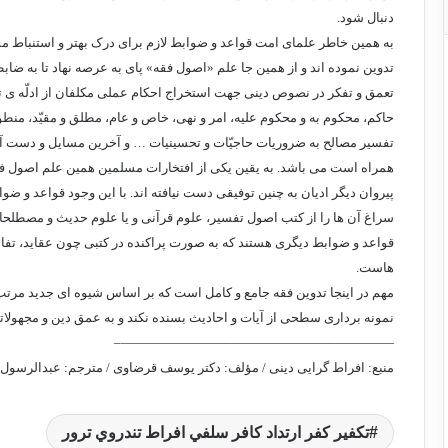
دنبال شود.
به همین خاطر علمای امت قواعد و ضوابط لازم برای درک بهتر و استنباط 
تدوین نموده اند و از همین جا علم «اصول فقه» پای به عرصه نهاد تا به ضاب
تعمق و تفکر در نصوص دینی جهت استخراج احکام عملی مکلفان از ادلّه ی
حاکم، محکوم به و محکوم علیه، امر و نهی، خاص و عام، مطلق و مقیّد، من
تفسیر مصالح به ضروریات حاجیّات و تحسینیات … و آخرین مسایل و دست آورد
همراه است می باشد. به یقین یکی از افتخارات مسلمین همین علم اصول ف
پیروان دیگر ادیان به چنین توفیقی دست نیافته اند. با این وجود قواعد و ض
سراغ آن ها را از کتب اصول تفسیر، علوم قرآنی و یا علوم حدیث و مصطلحا
قواعد و ضوابط دیگری هستند که به صورت پراکنده در کتبی چون عقاید، تفاسی
هاست.
مهم در اینجا تدوین فقه جامع و کامل است که بر اساس شیوه ای جدید مر
نمونه برداری سطحی از آیات و احادیث بسنده نکند و به عمق دین و مجهولات
—————————————————————–
منبع: افراط گرایی دینی / مؤلف: دکتر یوسف قرضاوی / مترجم: عبدالرسول گلر
تكفير كفر ارتداد كافر سلفي افراط تندروي ترور