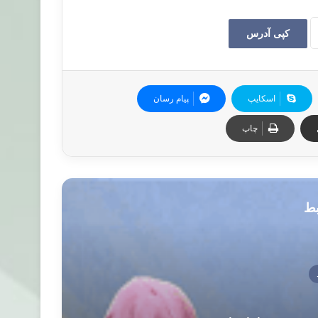
کپی آدرس
اسکایپ
پیام رسان
چاپ
بط