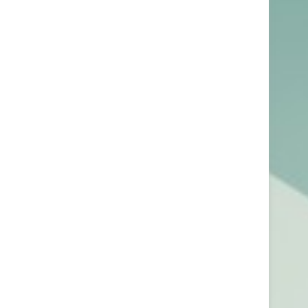
لله، درس شانزدهم، منتقم/انتقام