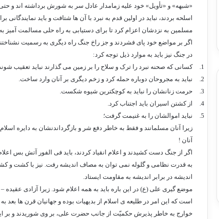
«شبهه» و «تأویل» خود علیه زمامدار عادل سر به شورش برداشته اند و حت
اسلحه بردند، نباید در اولین قدم به نبرد با آن ها شتافت و باید نمایندگان
مسلمین به نزدشان اعزام کرد تا برای دستیابی به راه حلی مسالمت آمیز به ن
اگر بر مواضع خود پای فشردند و جز راخ جنگ راه دیگری به رسمیت نشناختند، آن
در جنگ نیز باید به موارد ذیل توجه کرد:
1.
کسانی که صحنه نبرد را ترک و سلاح را بر زمین می گذارند نباید تعقیب شوند
2.
نباید به مجروحان دوباره حمله کرد و زخم دیگری بر آنان وارد ساخت.
3.
حرمت زنانشان را نباید به کوچکترین شیوه شکست.
4.
از کشتن اسیران باید اجتناب کرد.
5.
نباید اموالشان را به غنیمت گرفت؛
زیرا آنان مسلمانند و فقط به خاطر دفع شر و بازگرداندنشان به دایره اسلام، 
آنان !
اگر از جنگ دست کشیدند و اعلام انقیاد کردند، باید فی الفور آتش بس اعلام 
به قدرت نظامی و گلوله نمی توان به مصاف اندیشه رفت. نیز با کشت و کشتار 
اندیشه در برابر اندیشه به مقاومت ایستاد.
موضع گیری علی (ع) در این باره باید به همه اعلام شود. زیرا آزادی عقیده –
است که این امر در طلیعه ی اسلام از بدیهیات بوده و جهانیان قرن ها بعد به
خوارج به خاطر پذیرش حکمیّت از جانب حضرت علی، بر وی شوریدند و بر این گ