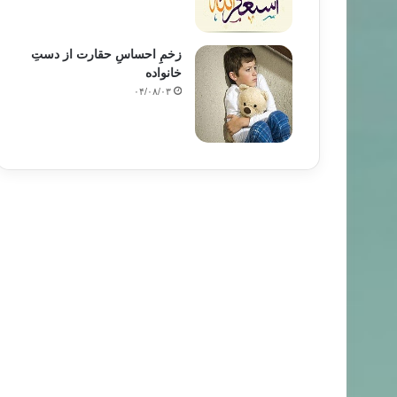
زخمِ احساسِ حقارت از دستِ
خانواده
۰۴/۰۸/۰۳
الله - خداوند
۰۱/۰۱/۳۰