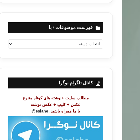
فهرست موضوعات / با
ف
ه
ر
س
ت
م
و
کانال تلگرام نوگرا
ض
و
مطالب سایت +نوشته های کوتاه متنوع
ع
عکس + کلیپ + عکس نوشته
ا
با ما همراه باشید.
eslahe@
ت
/
ب
ا