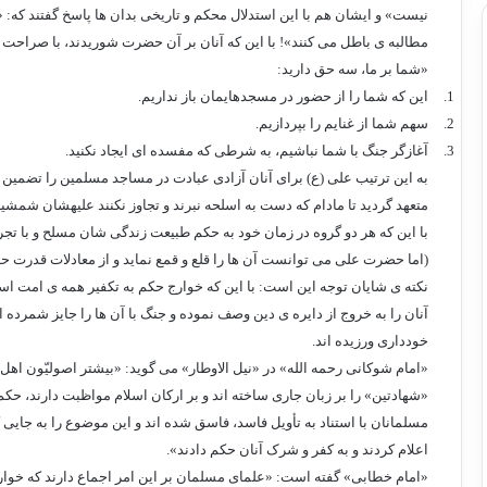
نیست» و ایشان هم با این استدلال محکم و تاریخی بدان ها پاسخ گفتند که: 
مطالبه ی باطل می کنند»! با این که آنان بر آن حضرت شوریدند، با صراحت 
«شما بر ما، سه حق دارید:
1.
این که شما را از حضور در مسجدهایمان باز نداریم.
2.
سهم شما از غنایم را بپردازیم.
3.
آغازگر جنگ با شما نباشیم، به شرطی که مفسده ای ایجاد نکنید.
به این ترتیب علی (ع) برای آنان آزادی عبادت در مساجد مسلمین را تضمین
متعهد گردید تا مادام که دست به اسلحه نبرند و تجاوز نکنند علیه­شان شمشی
با این که هر دو گروه در زمان خود به حکم طبیعت زندگی شان مسلح و با تجربه
(اما حضرت علی می توانست آن ها را قلع و قمع نماید و از معادلات قدرت ح
نکته ی شایان توجه این است: با این که خوارج حکم به تکفیر همه ی امت اسلا
آنان را به خروج از دایره ی دین وصف نموده و جنگ با آن ها را جایز شمرده 
خودداری ورزیده اند.
«امام شوکانی رحمه الله» در «نیل الاوطار» می گوید: «بیشتر اصولیّون اهل 
«شهادتین» را بر زبان جاری ساخته اند و بر ارکان اسلام مواظبت دارند، ح
مسلمانان با استناد به تأویل فاسد، فاسق شده اند و این موضوع را به جایی
اعلام کردند و به کفر و شرک آنان حکم دادند».
«امام خطابی» گفته است: «علمای مسلمان بر این امر اجماع دارند که خوارج