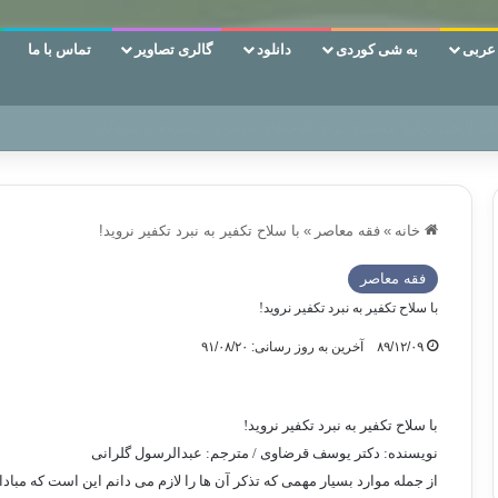
ربی
به شی کوردی
دانلود
گالری تصاویر
تماس با ما
ن‌، دوری وکناره‌گیری از راه خداست‌!
خانه
»
فقه معاصر
»
با سلاح تکفیر به نبرد تکفیر نروید!
فقه معاصر
با سلاح تکفیر به نبرد تکفیر نروید!
۸۹/۱۲/۰۹
آخرین به روز رسانی: ۹۱/۰۸/۲۰
با سلاح تکفیر به نبرد تکفیر نروید!
نويسنده: دکتر یوسف قرضاوی / مترجم: عبدالرسول گلرانی
از جمله موارد بسیار مهمی که تذکر آن ها را لازم می دانم این است که مبادا د