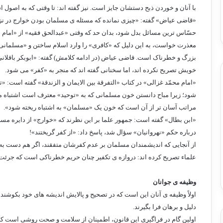
با آنان و خوردن ذبح دستشان جایز است. نیز گفته اند: تا وقتی که به اصول 
«قاضی عیاض» گفته: «چیزی نمانده که مسئله ی مسلمان بودن خوارج در نزد 
حسّاس ترین مسائل بدل شود، بدان حد که وقتی «عبدالحق فقیه» از «امام ابوا
معذرت خواست، به این دلیل که «کافری» را وارد اسلام ساختن و «مسلمانی»
بزرگ و خطرناک است. قاضی عیاض (در ادامه کلامش) گفته: «ابوبکر باقلانی»
خویش تصریح نکرده اند، اما سخنانی گفته اند که منجر به «کفر» می شود.
«امام محمّد غزالی» در کتاب «التفرقة بین الایمان و الزندقة» گفته است: «تا 
شود؛ زیرا مباح دانستن خون مسلمانی که به «توحید» معترف است اشتباه می ب
مراتب آسان تر از آن است که خون یک «مسلمان» به اشتباه ریخته شود».
«ابن بطال» گفته است: جمهور علما بر این نظرند که «خوارج» از دایره مس
درباره حکم «نهروانیان» سؤال شد، پاسخ داد: «از کفر گریختند»!
از آنجایی که اندیشمندان مسلمان بر عدم کفرشان متفقند، اگر هم دست به اس
علماء تصریح کرده اند: دروازه ی تکفیر چنان حریم خطرناکی است که جرئت نم
وظیفه ی جوانان
اولاً وظیفه ی آنان این است که در تصحیح و پالایش اندیشه های خود بکوشند و
دلیل و برهان فرا بگیرند.
اولین گام در فراگیری این قانون، اطمینان از سلامت و صحت روشی است که ب