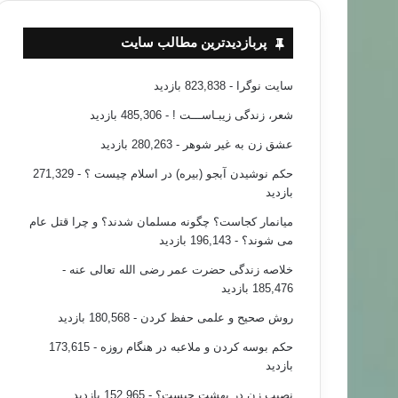
پربازدیدترین مطالب سایت
سایت نوگرا
- 823,838 بازدید
شعر، زندگی زیبـاســـت !
- 485,306 بازدید
عشق زن به غیر شوهر
- 280,263 بازدید
حکم نوشیدن آبجو (بیره) در اسلام چیست ؟
- 271,329
بازدید
میانمار کجاست؟ چگونه مسلمان شدند؟ و چرا قتل عام
می شوند؟
- 196,143 بازدید
خلاصه زندگی حضرت عمر رضی الله تعالی عنه
-
185,476 بازدید
روش صحیح و علمی حفظ کردن
- 180,568 بازدید
حکم بوسه کردن و ملاعبه در هنگام روزه
- 173,615
بازدید
نصیب زن در بهشت چیست؟
- 152,965 بازدید