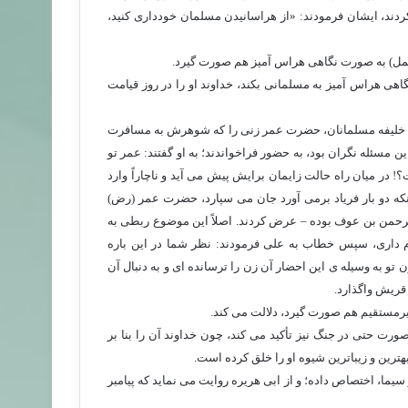
ردند، ایشان فرمودند: «از هراسانیدن مسلمان خودداری کنید،
ن عمل) به صورت نگاهی هراس آمیز هم صورت گیرد.
گاهی هراس آمیز به مسلمانی بکند، خداوند او را در روز قیامت
دند؛ خلیفه مسلمانان، حضرت عمر زنی را که شوهرش به مسافرت
مسئله نگران بود، به حضور فراخواندند؛ به او گفتند: عمر تو
در میان راه حالت زایمان برایش پیش می آید و ناچاراً وارد
نکه دو بار فریاد برمی آورد جان می سپارد، حضرت عمر (رض)
رحمن بن عوف بوده – عرض کردند. اصلاً این موضوع ربطی به
م داری، سپس خطاب به علی فرمودند: نظر شما در این باره
تو به وسیله ی این احضار آن زن را ترسانده ای و به دنبال آن
 قریش واگذارد.
رمستقیم هم صورت گیرد، دلالت می کند.
ورت حتی در جنگ نیز تأکید می کند، چون خداوند آن را بنا بر
بهترین و زیباترین شیوه او را خلق کرده است.
، اختصاص داده؛ و از ابی هریره روایت می نماید که پیامبر