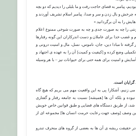
ودیم، پیامبر به قضای حاجت رفت و ما بلبلی را دیدیم که دو بچه
ه چرخش و بال زدن و سر و صدا، پیامبر اسلام تشریف آوردند و
یش را به آن برگردانید.»
شونتی را چه به صورت جدی و چه به صورت شوخی ممنوع اعلام
 و غضب خدا برای عاملان و دست اندرکاران این گونه رفتارها
 گرفته تا مبادا دین، جان، ناموس، نسل، مال و امنیت درونی و
میلی وضع کرده و [کیفیت و کمیت] آن را به عهده ی اجتهاد و
یش و امنیت برای همه حتی برای حیوانات نیز – با هر وسیله
گرایان است.
می زنیم، آشکارا پی به این واقعیت مهم می بریم که هیچ گاه
ده و بلکه آن ها [همیشه] نسبت به جامعه رفتار و گفتاری
می شد، از طریق دستگاه های قضایی و طبق قوانین خاص خویش
 این وصف [وصف جهت رعایت حرمت انسان ها] مجموعه ای از
 در حقیقت ریشه ی آن ها به بعضی از گروه های منحرف تندرو