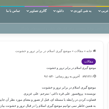
ربی
به شی کوردی
دانلود
گالری تصاویر
تماس با ما
ین‌، دوری وکناره‌گیری از راه خداست‌!
خانه
»
مقالات
»
موضع گیری اسلام در برابر ترور و خشونت
مقالات
موضع گیری اسلام در برابر ترور و خشونت
۸۹/۱۲/۱۱
آخرین به روز رسانی: ۹۱/۰۸/۲۰
موضع گیری اسلام در برابر ترور و خشونت
نويسنده: پروفسور علی قره داغی / مترجم: علی عزیزی
قضاوت کردن در رابطه با مسئله ای، قبل از تصور و معنای مورد نظر آن جای
به همین خاطر نمی توانیم موضع گیری اسلام را در قبال ترور و خشونت بیان