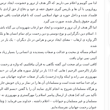
لذا می گوییم و اعلام می داریم: که اگر هدف از ترور و خشونت، ایجاد تر
رویارویی با آن ها و بازپس گیری حقوق حقه ی خود و دفاع از حق آزادی با
قلمداد شده و داخل حوزه ی جهاد اسلامی است که تا قیام قیامت باقی خو
گیری حقوق پایمال شده، صورت می گیرد.
اما اگر هدف از آن ترور و خشونت و ایجاد جو ارعاب شهروندان بی گناه باشد،
1. اسلام دین دگرگرایی و نوع دوستی و دین رحمت برای تمام انسان ها و بلکه برای تمام موجودات است.
اگر واژه ی ارهاب – معنای ایجاد ترس و هراس در دل دیگران – یک بار در
شده.
اسلام مسأله ی محبت و عدالت و صفات پسندیده ی انسانی را بسیار زیاد مور
آئینی نمی توان یافت.
تکرار (الرحمن الرحیم ) هایی که 113 بار در اوایل
مهرورزی می راند و اینکه واژه (رحمت) یکی از صفات خداوند جهانیان می ب
برای خدا ساخته شده است و مسلمانان آن ها را در نماز بر زبان خویش جاری
و هرگاه مسلمانان شروع به انجام کاری نمایند آن را با گفتن «بسم الله الر
تأکید می کند که] هدف از ارسال پیامبر اسلام را مهرگستری و مهرورزی نه 
مسلمان و غیر مسلمان و حیوانات – اعلام داشته ، خداوند می فرماید: (‏ وَمَا أَرْسَلْنَاكَ إ
عنوان رحمت جهانيان نفرستاده‌ايم . ‏