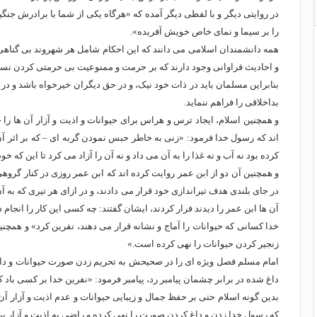
در روایتی دیگر و با لفظی دیگر آمده که «هرگاه یکی از شما با برادرش جنگی
را بر سیما و نمای خاص خویش آفریده».
همه دانشمندان اسلامی می دانند که این احکام شامل هر شهروند بی گناهی که
و احادیث فراوانی وجود دارند که بر حرمت و ممنوعیت بی حرمتی کردن نسبت
بنابراین مسلمان باید در ذات خود نیک، و در حق دیگران خیرخواه باشد و در 
بداخلاقی را فراهم ننماید.
و همچنین اسلام، ایجاد ترس و هراس برای حیوانات و اذیت و آزار آن ها را
اند که رسول خدا فرمود: «زنی به خاطر حبس نمودن گربه ای – که بر اثر آ
کرده بود نه آب و نه غذا را به آن می داد و نه آن را آزاد می کرد تا این که خو
و همچنین آن دو از ابن عمر روایت کرده اند که ابن عمر روزی در کنار گروهی
در جای بلندی هدف تیراندازی خود قرار می دادند، و در ازای هر تیری که به 
آن ها ابن عمر را دیدند فرار کردند، ایشان گفتند: چه کسی این کار را انجام
خدا کسانی که حیوانات را آماج و نشانه قرار می دهند، نفرین کرد» و همچن
زنجیر کردن حیوانات را نهی کرده است.»
امام مسلم فصل ویژه ای را در صحیحش به تحریم زدن صورت حیوانات و داغ
داغ شده در برابر چشمان پیامبر رد، پیامبر فرمود: «نفرین خدا بر کسی باد ک
بدین گونه اسلام حتی بر حفظ جمال و زیبایی حیوانات و عدم اذیت و آزار آن
که رسول خدا زدن و داغ کردن صورت را نهی کرده و راضی به اذیت و آزار پرن