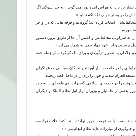
بشار بن برد، به هراس آمده بود، می گوید: «به خدا سوگند اگر
ش را در بستر خواب تکه تکه نماید.»
الفانشان انتخاب کرده اند؛ گروه ها و فرقه هایی که در اواخر
منصوریه.
 را به سرکوبی مخالفانش و کشتن آن ها از طریق ترور، دستور
ل برسانید و این خود جهاد خفی به شمار می آید.»
 جلادان به تصویر درآوردن و برای ما ذکر کرده، از جمله خفه
بکاری ها و ویرانه های فراوانی را در جامعه به بار آوردند و نخبگان سیاسی و دعوتگران
 مسجدالحرام شدند و خون زائران را در داخل کعبه ریختند.
، حسن صباح در قرن 6 هجری، اغتشاش و خشونت را در جامعه ی اسلامی گستراند، وی قلعه ای را به خود
رور بعضی از علمایان و وزیران تراز اول نظام الملک و دیگران
ب فرانسه، پا به عرصه ظهور نهاد؛ از آنجا که انقلاب فرانسه
جلوگیری از مبارزات علیه نظام انجام می داد.