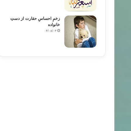
زخمِ احساسِ حقارت از دستِ
خانواده
۰۴/۰۸/۰۳