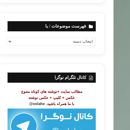
فهرست موضوعات / با
ف
ه
ر
س
ت
م
و
کانال تلگرام نوگرا
ض
و
مطالب سایت +نوشته های کوتاه متنوع
ع
عکس + کلیپ + عکس نوشته
ا
با ما همراه باشید.
eslahe@
ت
/
ب
ا