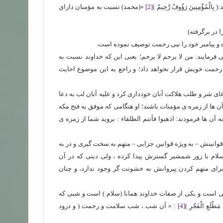
ُؤْمِنِينَ رَؤُوفٌ رَّحِيمٌ )
[2]
«(محمد) نسبت به مؤمنان داراي
در برگرفته)
ه و پیامبر خود را نبی رحمت توصیف نموده است.
 فرمایند: من لا یرحم لا یرحم؛ یعنی این که خداوند نسبت به
 رحمت خویش قرار نخواهد داد؛ و راجع به این موضوع احایث
عای شر و طلب هلاکت آنان خودداری کرد و علیه آنان لب به دعا
ن ها از زمره ی مؤمنات باشند؛ او هنگامی که موفق به فتح مکه
ه آن ها فرمودند: اذهبوا فأنتم الطلقاء : بروید شما از زمره ی
قوانینش – به ویژه قوانین جزایی – متهم به سخت گیری و در به
اسلام با زور شمشیر گسترش پیدا کرده ، ولی دینی که در آن
رای متهم کردن پیروانش به خشونت گر وجود ندارد، و چنان
ستی است و یکی از صفات خداوند همانا (سلام ) است و شبی که
عِ الْفَجْرِ )
[4]
: «‏ آن شب ، شب سلامت و رحمت ( و درود