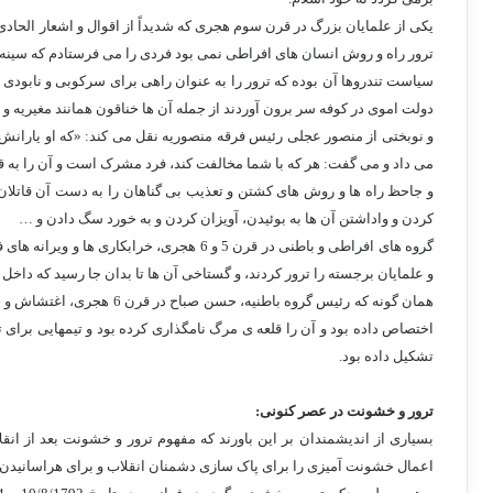
یکی از علمایان بزرگ در قرن سوم هجری که شدیداً از اقوال و اشعار الحادی 
ترور راه و روش انسان های افراطی نمی بود فردی را می فرستادم که سینه ا
سیاست تندروها آن بوده که ترور را به عنوان راهی برای سرکوبی و نابودی مخ
دولت اموی در کوفه سر برون آوردند از جمله آن ها خناقون همانند مغیریه و 
و نوبختی از منصور عجلی رئیس فرقه منصوریه نقل می کند: «که او یارانش
می داد و می گفت: هر که با شما مخالفت کند، فرد مشرک است و آن را به قت
و جاحظ راه ها و روش های کشتن و تعذیب بی گناهان را به دست آن قاتلان و
کردن و واداشتن آن ها به بوئیدن، آویزان کردن و به خورد سگ دادن و …
گروه های افراطی و باطنی در قرن 5 و 6 هجری، خرا
و علمایان برجسته را ترور کردند، و گستاخی آن ها تا بدان جا رسید که داخل
همان گونه که رئیس گروه باطنیه
اختصاص داده بود و آن را قلعه ی مرگ نامگذاری کرده بود و تیم­هایی برای ت
تشکیل داده بود.
ترور و خشونت در عصر کنونی:
بسیاری از اندیشمندان بر این باورند که مفهوم ترور و خشونت بعد از انقلا
اعمال خشونت آمیزی را برای پاک سازی دشمنان انقلاب و برای هراسانیدن و 