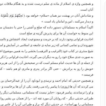
و همچنین واژه ی اسلام از ماده ی سلم درست شده و به هنگام ملاقات دو م
آنان است.
و شادباش آنان در بهشت نیز همان «سلام» خواهد بود. (‏ تَحِيَّتُهُمْ يَوْمَ يَلْقَوْنَهُ سَل
و ديدار مي‌كنند ، امن و امانتان باد است. »
اکیداً اسلام به مسلمانان دستور داده که صلح و آشتی را حتی با دشمنان محار
این منوط به خواست آن ها برای پذیرش گزینه ی صلح است.
احادیث فراوانی وجود دارند که بر حرمت و ممنوعیت ایجاد اغتشاش و ناام
شهروندان و تمامی کسانی که زیر سایه ی جامعه ی اسلامی در آسایش و امنیت
شیخ منذری در کتاب خود (الترغیب و الترهیب) بخشی را به همین موضوع اخ
به صورت جدی سلاح خود را رو به دیگران می گیرند، احادیث فراوانی را ذکر
از جمله ی آن ها حدیث امام مسلم است که در صحیحش آن را از ابی هریره و
خویش را رو به برادرش – حتی اگر برادر پدری و مادری او هم باشد – کند
فرستند.»
و همچنین حدیثی که امام احمد و ترمذی و ابوداود آن را از عبدالرحمان بن اب
می کردند که آن ها (روزی) با پیامبر راه می رفتند، یکی از آن ها برخاست و 
و او را ترساندند، پیامبر فرمود: «جایز نیست که مسلمانی، مسلمانی دیگر را 
طبرانی حدیثی دیگر – که روایان آن مورد ثقه اند – را از نعمان بن بشیر ر
مسلمانی را بهراساند». در حدیثی دیگر که براز و طبرانی آن را از عامر ب