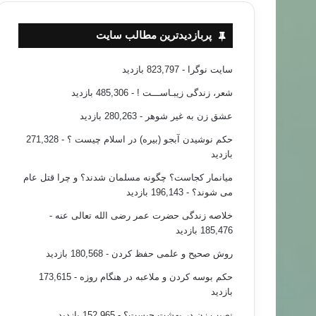
پربازدیدترین مطالب سایت
سایت نوگرا
- 823,797 بازدید
شعر، زندگی زیبـاســـت !
- 485,306 بازدید
عشق زن به غیر شوهر
- 280,263 بازدید
حکم نوشیدن آبجو (بیره) در اسلام چیست ؟
- 271,328
بازدید
میانمار کجاست؟ چگونه مسلمان شدند؟ و چرا قتل عام
می شوند؟
- 196,143 بازدید
خلاصه زندگی حضرت عمر رضی الله تعالی عنه
-
185,476 بازدید
روش صحیح و علمی حفظ کردن
- 180,568 بازدید
حکم بوسه کردن و ملاعبه در هنگام روزه
- 173,615
بازدید
نصیب زن در بهشت چیست؟
- 152,965 بازدید