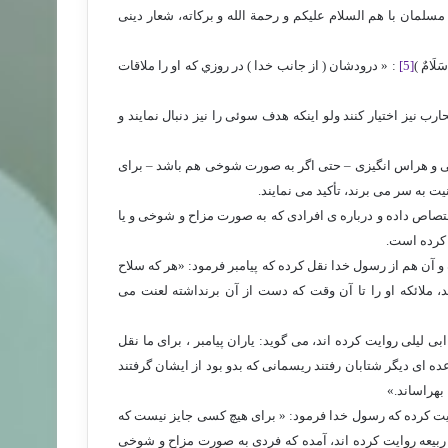
سلمان با هم السلام علیکم و رحمة الله و برکاته، شعار دینی
َامٌ ‏)
[5]
: « درودشان ( از جانب خدا ) در روزي كه او را ملاقات
ب نیز اختیار کنند ولو اینکه هدف سوئی را نیز دنبال نمایند و
نی و هراس انگیزی – حتی اگر به صورت شوخی هم باشد – برای
 به سر می برند، تأکید می نمایند.
تصاص داده و درباره ی افرادی که به صورت مزاح و شوخی و یا
 کرده است.
 آن هم از رسول خدا نقل کرده که پیامبر فرمود: «هر که سلاح
، ملائکه او را تا آن وقت که دست از آن برنداشته لعنت می
ی لیلی روایت کرده اند، می گوید: یاران پیامبر ، برای ما نقل
عده ای دیگر شتابان رفتند ریسمانی که بدو بود از ایشان گرفتند
بهراساند.»
وایت کرده که رسول خدا فرمود: « برای هیچ کسی جایز نیست که
ن ربیعه روایت کرده اند، آمده که فردی به صورت مزاح و شوخی