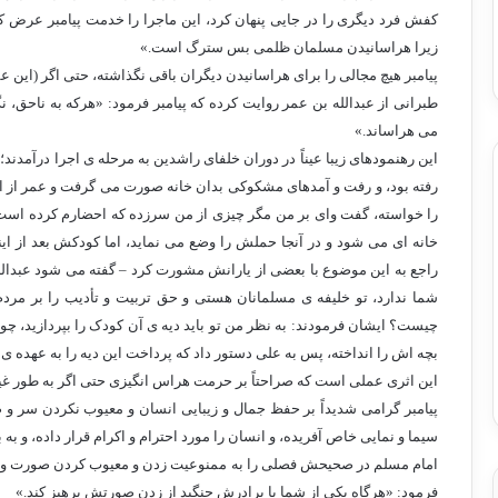
کفش فرد دیگری را در جایی پنهان کرد، این ماجرا را خدمت پیامبر عرض ک
زیرا هراسانیدن مسلمان ظلمی بس سترگ است.»
پیامبر هیچ مجالی را برای هراسانیدن دیگران باقی نگذاشته، حتی اگر (ای
طبرانی از عبدالله بن عمر روایت کرده که پیامبر فرمود: «هرکه به ناحق، ن
می هراساند.»
این رهنمودهای زیبا عیناً در دوران خلفای راشدین به مرحله ی اجرا درآم
رفته بود، و رفت و آمدهای مشکوکی بدان خانه صورت می گرفت و عمر از این 
را خواسته، گفت وای بر من مگر چیزی از من سرزده که احضارم کرده است؟! 
خانه ای می شود و در آنجا حملش را وضع می نماید، اما کودکش بعد از ای
راجع به این موضوع با بعضی از یارانش مشورت کرد – گفته می شود عبدال
شما ندارد، تو خلیفه ی مسلمانان هستی و حق تربیت و تأدیب را بر مرد
چیست؟ ایشان فرمودند: به نظر من تو باید دیه ی آن کودک را بپردازید، چون 
بچه اش را انداخته، پس به علی دستور داد که پرداخت این دیه را به عهده ی
این اثری عملی است که صراحتاً بر حرمت هراس انگیزی حتی اگر به طور غی
پیامبر گرامی شدیداً بر حفظ جمال و زیبایی انسان و معیوب نکردن سر و ص
سیما و نمایی خاص آفریده، و انسان را مورد احترام و اکرام قرار داده، و به 
امام مسلم در صحیحش فصلی را به ممنوعیت زدن و معیوب کردن صورت و سیما
فرمود: «هرگاه یکی از شما با برادرش جنگید از زدن صورتش پرهیز کند.»