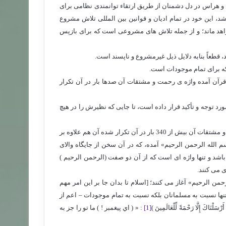
س و هراس در دل دشمنان از طریق ارتقاء توانمندی نظامی برای
شد، این خود در تمام ادیان و قوانین بین المللی تلاش مشروع
اهد ماند؛ و از جمله تلاش های مشروعی است که برای بازپس
 قطعاً بنابه دلایل ذیل غیرمشروع و ناپسند است.
 قرآن آمده واژه ی رحمت و مشتقات آن صدها بار در آن تکرار
د توجه و تأکید قرار داده است، تا جایی که نظیرش را در هیچ
کافی است برای صحت این گفته نگاهی به قرآن بیافکنیم، که واژه ی رحمت و مشتقات آن بیش از 340 بار در آن تکرار شده آن هم علاوه بر
 سوره های قرآن در «بسم الله الرحمن الرحیم» آمده، که در آن سخن از جایگاه والای
اشد و تنها واژه ای است که از آن دو صفت (الرحمن الرحیم )
 می کنند.
حمن الرحیم» آغاز می کنند؛ [اسلام تا بدان جا بر این امر مهم
تنها نسبت به مسلمانان بلکه نسبت به تمام موجودات – اعم از
ِلَّا رَحْمَةً لِّلْعَالَمِينَ ‏)
[1]
: «‏ ( اي پيغمبر ! ) ما تو را جز به