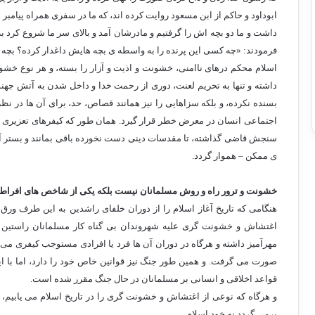
ابوداود و حاکم از ابن مسعود روایت کرده اند، که ما در سفری همراه پیامبر ب
داشت و ما دو بچه اش را گرفتیم و مادرشان آمد و بالای سر ما شروع کرد ب
فرمودند: «چه کسی این پرنده را به واسطه ی بچه هایش داغدار کرده؟ بچه ها
اسلام محکم درهای ناامنی، خشونت و اذیت و آزار را بسته، و هر نوع خ
داشته و تنها به تحریم لعنت، دوری از رحمت خدا و داخل شدن به آتش جهنم
بسنده نکرده، و بلکه سزاهایی را نیز همانند قصاص، حد، برای آن ها در نظر
اجتماعی انسان در معرض خطر قرار گیرد. همان طور که کیفرهای تعزیری تک
سنجش قاضی گذاشته، تا مقدسات دینی دست نخورده باقی بمانند و بستر آسا
ی ممکن – هموار گردد.
خشونت و ترور راه و روش مسلمانان نیست بلکه یکی از شاخص های افراط 
هنگامی که تاریخ آغاز اسلام را از دوران خلفای راشدین به این طرف ورق 
اغتشاش و خشونت گری علیه شهروندان بی گناه کار مسلمانان راستین نبو
مهرآمیز داشته و هرگاه در دوران آن ها فرد یا افرادی مستوجب کیفری 
صورت می گرفت. و همین طور جنگ نیز قوانین خاص خود را دارد، اما با
قواعد اخلاقی و انسانی بر مسلمانان در حال جنگ مقرر شده است.
و هرگاه که نوعی از اغتشاش و خشونت گری را در تاریخ اسلام می یابیم،
برمی گردد نه خود اسلام.