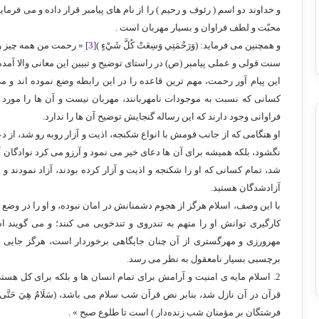
و خداوند دو اسم ( رئوف و رحیم ) را از نام های پیامبر قرار داده و می فرماید:( بِالْم
محبّت و لطف فراوان و بسيار مهربان است .
و همچنین می فرماید: (وَرَحْمَتِي وَسِعَتْ كُلَّ شَيْءٍ )
[3]
« رحمت من همه چیز را 
سنت قولی و عملی پیامبر (ص) در راستای توضیح و تبیین این معانی والا آمد
این پیام آور رحمت، مهم ترین قاعده را در این رابطه وضع نموده اند و می
کسانی که نسبت به موجودات نامهربانند، مهربان نیست و آن ها را مورد
فراوانی وجود دارند که این رساله گنجایش توضیح آن ها را ندارد.
او هنگامی که از جانب قومش با انواع شکنجه، اذیت و آزار روبه رو شد، از د
نگشود، بلکه همیشه برای آن ها دعای خیر می نمود و آرزو می کرد نوادگان آ
شد، تمام کسانی که او را شکنجه و اذیت و آزار کرده بودند، آزاد نمودند و ب
آزادشدگان هستید.
با این وصف، اسلام هرگز از هجوم دشمنانش در امان نبوده، و او را در وضع 
کارگیری توانش او را متهم به تندروی و تندخویی می کنند؛ و می گویند 
مهرورزی و مهرگستری از آن چنان جایگاهی برخوردار است، هرگز جایی ب
برچسبی بسیار نامعقول به نظر می رسد.
2. اسلام مایه ی امنیت و آرامش برای تمام انسان ها و بلکه برای کل ه
قرآن در آن نازل شد، بنابر نص قرآن شب سلام می باشد، (سَلَامٌ هِيَ حَتَّى مَطْلَ
فرشتگان بر مؤمنان شب زنده‌دار ) است تا طلوع صبح » .