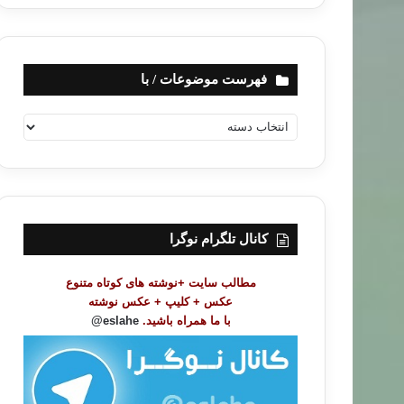
فهرست موضوعات / با
ف
ه
ر
س
ت
م
و
کانال تلگرام نوگرا
ض
و
مطالب سایت +نوشته های کوتاه متنوع
ع
عکس + کلیپ + عکس نوشته
ا
با ما همراه باشید.
eslahe@
ت
/
ب
ا