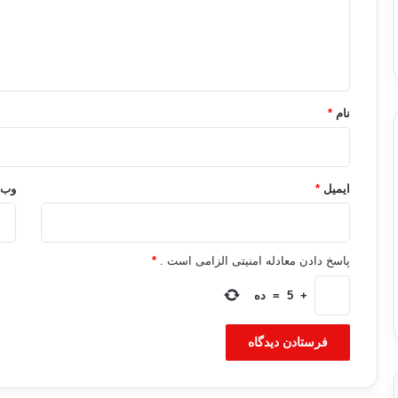
گ
ا
ه
*
نام
*
ایمیل
*
وب‌
پاسخ دادن معادله امنیتی الزامی است .
*
+
5
=
ده