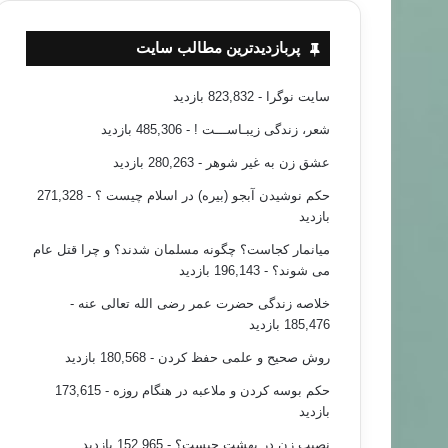
پربازدیدترین مطالب سایت
سایت نوگرا
- 823,832 بازدید
شعر، زندگی زیبـاســـت !
- 485,306 بازدید
عشق زن به غیر شوهر
- 280,263 بازدید
حکم نوشیدن آبجو (بیره) در اسلام چیست ؟
- 271,328
بازدید
میانمار کجاست؟ چگونه مسلمان شدند؟ و چرا قتل عام
می شوند؟
- 196,143 بازدید
خلاصه زندگی حضرت عمر رضی الله تعالی عنه
-
185,476 بازدید
روش صحیح و علمی حفظ کردن
- 180,568 بازدید
حکم بوسه کردن و ملاعبه در هنگام روزه
- 173,615
بازدید
نصیب زن در بهشت چیست؟
- 152,965 بازدید