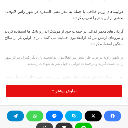
هواپیماهای رژیم قذافی با حمله به بندر نفتی السدره در شهر راس لانوف ،
بخشی از این بندر را تخریب کردند.
گردان های معمر قذافی در حملات خود از موشک انداز و تانک ها استفاده کردند
و نیروهای ارتش نیز که ازانقلابیون حمایت می کنند ، برای اولین بار از سلاح
سنگین استفاده کردند.
در شهر زاویه درغرب طرابلس نیز انقلابیون توانستند بار دیگر کنترل مرکز شهر
را به دست گیرند و درحملات هوایی ، چهل نفر به شهادت رسیدند.
بعد از حملات قذافی به تاسیسات نفتی ، وزیر نفت لیبی اعلام کرد تولید نفت
این کشور که بیش از یک و نیم میلیون بشکه در روز بود ، به نیم میلیون بشکه
کاهش یافته است.
نمایش بیشتر
" جبریل هوادی" رئیس کمیته پزشکی درشورای ملی انتقالی در لیبی ، گفت آمار
شهدا در شرق کشور ، از زمان شروع اعتراض ها ، از 400 نفر فراتر رفته است
که بیشتر آنان غیرنظامی هستند و 300 نفر آنان در بنغازی شهید شده اند.