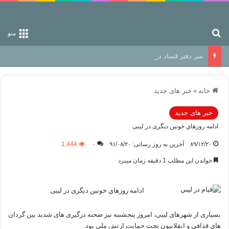
جستجو برای
منو
سر دفتر فساد در زمین‌، دوری وکناره‌گیری از راه خداست‌!
خانه
»
خبر های جدید
خبر های جدید
ادامه روزهاي خونین دیگری در لیبی
۸۹/۱۲/۲۰
آخرین به روز رسانی: ۹۱/۰۸/۲۰
۰
1,444
خواندن این مطلب 1 دقیقه زمان میبرد
ادامه روزهاي خونین دیگری در لیبی
بسیاری از شهرهای لیبی، امروز پنجشنبه نیز صحنه درگیری های شدید بین گردان
های قذافی و انقلابیون تحت حمایت ارتش ملی بود.