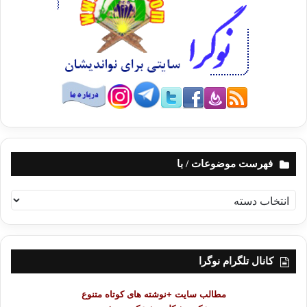
فهرست موضوعات / با
ف
ه
ر
س
ت
کانال تلگرام نوگرا
م
و
مطالب سایت +نوشته های کوتاه متنوع
ض