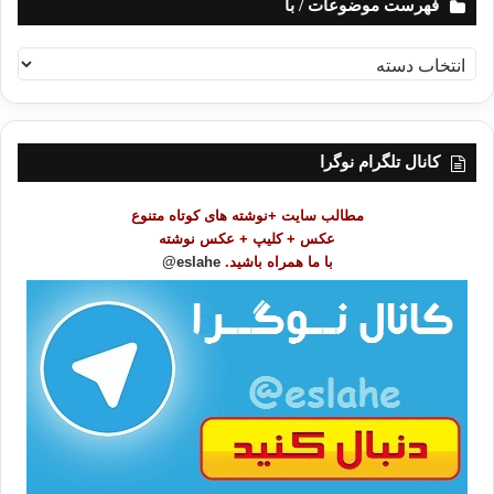
فهرست موضوعات / با
ف
ه
ر
س
ت
کانال تلگرام نوگرا
م
و
مطالب سایت +نوشته های کوتاه متنوع
ض
عکس + کلیپ + عکس نوشته
و
با ما همراه باشید.
eslahe@
ع
ا
ت
/
ب
ا