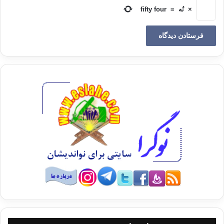
×
نُه
=
fifty four