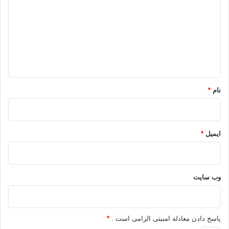
د
گ
sms اس ام اس پيام كوتاه زيبا
ا
ه
کپی آدرس
*
نام
*
ایمیل
*
وب‌ سایت
پاسخ دادن معادله امنیتی الزامی است .
*