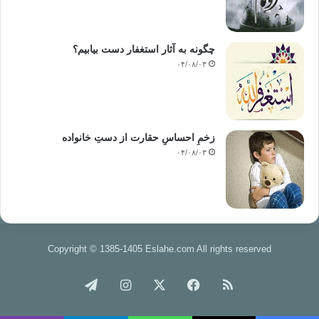
چگونه به آثار استغفار دست بیابیم؟
۰۴/۰۸/۰۳
زخمِ احساسِ حقارت از دستِ خانواده
۰۴/۰۸/۰۳
Copyright © 1385-1405 Eslahe.com All rights reserved
خوراک
فیس
X
اینستاگرام
تلگرام
بوک