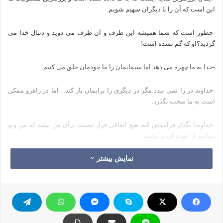
این است که آن را با دیگران سهیم شویم.
-چطور است که شما همیشه این طرف و آن طرف می دوید و دنبال خدا می
گردید؟او که گم نشده است!
-خدا به ما چهره می دهد اما سیمایمان را ما خودمان خلق می کنیم.
-خداوند در را نمی بندد مگر در دیگری را برایمان باز کند…اما در راهرو ممکن
است به ما سخت بگذرد.
-خداوندا نگذار فراموش کنم هیچ اتفاقی قرار نیست برای من بیفتد که من وتو
نتوانیم از عهده آن بر بیاییم.
نمایش بیشتر
-خداوندا شهامت این را به من بده که انچه را نمی توانم بپذیرم تغییر دهم.
-ایمان ما باید مثل فرمان اتومبیلمان باشد نه چرخ زاپاس آن.
-به خداوند بیندیشید،از خداوند تشکر کنید.