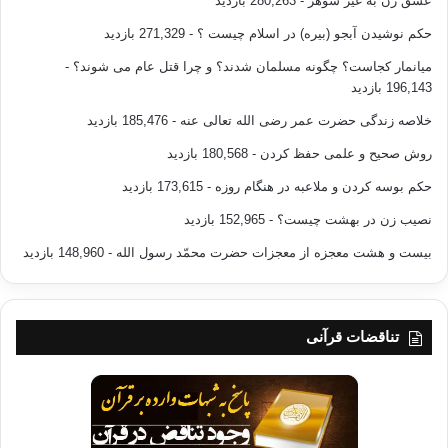
عشق زن به غیر شوهر
- 280,263 بازدید
حکم نوشیدن آبجو (بیره) در اسلام چیست ؟
- 271,329 بازدید
میانمار کجاست؟ چگونه مسلمان شدند؟ و چرا قتل عام می شوند؟
-
196,143 بازدید
خلاصه زندگی حضرت عمر رضی الله تعالی عنه
- 185,476 بازدید
روش صحیح و علمی حفظ کردن
- 180,568 بازدید
حکم بوسه کردن و ملاعبه در هنگام روزه
- 173,615 بازدید
نصیب زن در بهشت چیست؟
- 152,965 بازدید
بیست و هشت معجزه از معجزات حضرت محمّد رسول الله
- 148,960 بازدید
تناقضات قرآنی