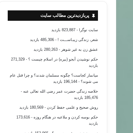
پربازدیدترین مطالب سایت
سایت نوگرا
- 823,887 بازدید
شعر، زندگی زیبـاســـت !
- 485,306 بازدید
سياسي اجتماعي
عشق زن به غیر شوهر
- 280,263 بازدید
۸۸/۰۵/۰۵
حکم نوشیدن آبجو (بیره) در اسلام چیست ؟
- 271,329
اقتدار و مشروعیت
بازدید
میانمار کجاست؟ چگونه مسلمان شدند؟ و چرا قتل عام
می شوند؟
- 196,144 بازدید
خلاصه زندگی حضرت عمر رضی الله تعالی عنه
-
185,476 بازدید
روش صحیح و علمی حفظ کردن
- 180,569 بازدید
حکم بوسه کردن و ملاعبه در هنگام روزه
- 173,616
بازدید