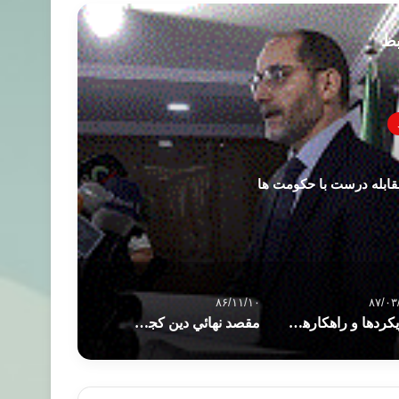
بط
قابله درست با حکومت ها
۸۶/۱۱/۱۰
۸۷/۰۳
رويكردها و راهكارها­ی جماعت دعوت و اصلاح /
مقصد نهائي دين كجاست ؟