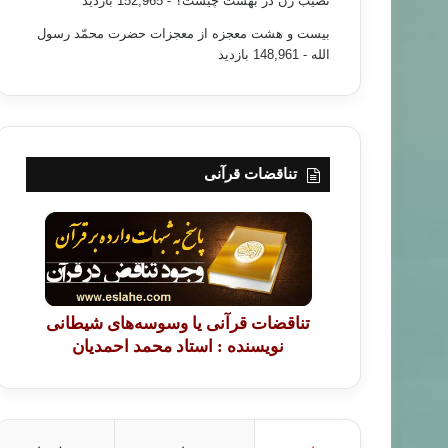
نصیب زن در بهشت چیست؟
- 152,965 بازدید
بیست و هشت معجزه از معجزات حضرت محمّد رسول
الله
- 148,961 بازدید
تناقضات قرآنی
تناقضات قرآنی یا وسوسه‌های شیطانی
نویسنده : استاد محمد احمدیان