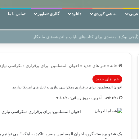
ربی
به شی کوردی
دانلود
گالری تصاویر
تماس با ما
 دوری وکناره‌گیری از راه خداست‌!
خانه
»
خبر های جدید
»
اخوان المسلمین: برای برقراری دمکراسی نيازي ب
خبر های جدید
اخوان المسلمین: برای برقراری دمکراسی نيازي به تانك هاي امريكا نداريم
۸۹/۱۲/۲۶
آخرین به روز رسانی: ۹۱/۰۸/۲۰
اخوان المسلمین: برای برقراری دمکراسی نيازي به 
یک عضو برجسته گروه اخوان المسلمین مصر با تاکید به اینکه " می توانیم