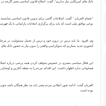
تانک های آمریکایی نیاز نداریم"، گفت: اصلاح قانون اساسی مصر اگرچه د
"عصام العریان " گفت: اصلاحات گامی برای تدوین قانون اساسی شایسته مصر
نوعی توافق ملی است که باید برای برگزاری انتخابات پارلمانی با یک فهرست ی
وی افزود: ما باید ترس در درون خود و ترس از تحمل مسئولیت در مرحله آت
کشوری جدید بسازیم که دموکراسی واقعی را بدون نیاز به حضور تانک های آم
این فعال سیاسی مصری در خصوص متوقف کردن همه پرسی درباره اصلاحات 
همخوانی ندارد،اظهار داشت: این اقدام، مردم را به نقطه آغازین و اوضاع را 
العریان گفت: ادامه شور انقلابی مردم مصر باید مد نظر همگان باشد چون ی
بوده است.