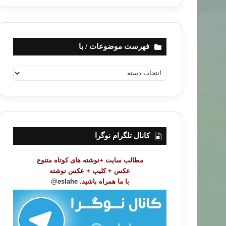
فهرست موضوعات / با
ف
ه
ر
س
ت
م
و
کانال تلگرام نوگرا
ض
و
مطالب سایت +نوشته های کوتاه متنوع
ع
عکس + کلیپ + عکس نوشته
ا
با ما همراه باشید.
eslahe@
ت
/
ب
ا