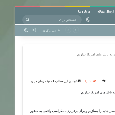
ارسال مقاله
درباره ما
جستجو
تغییر پوسته
برای
نوشته تصادفی
تغییر پوسته
دنبال کردن
ه تانك هاي امريكا نداريم
۰
1,183
خواندن این مطلب 1 دقیقه زمان میبرد
تانك هاي امريكا نداريم
 مصر جدید را بسازیم و برای برقراری دمکراسی واقعی به حضور