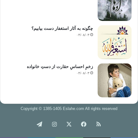
چگونه به آثار استغفار دست بیابیم؟
۰۴/۰۸/۰۳
زخمِ احساسِ حقارت از دستِ خانواده
۰۴/۰۸/۰۳
Copyright © 1385-1405 Eslahe.com All rights reserved
خوراک
فیس
X
اینستاگرام
تلگرام