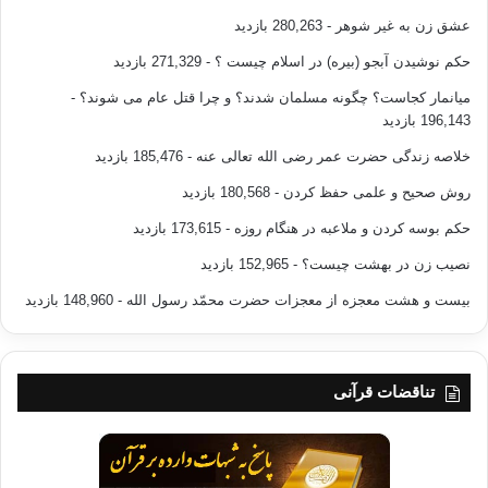
عشق زن به غیر شوهر
- 280,263 بازدید
حکم نوشیدن آبجو (بیره) در اسلام چیست ؟
- 271,329 بازدید
میانمار کجاست؟ چگونه مسلمان شدند؟ و چرا قتل عام می شوند؟
-
196,143 بازدید
خلاصه زندگی حضرت عمر رضی الله تعالی عنه
- 185,476 بازدید
روش صحیح و علمی حفظ کردن
- 180,568 بازدید
حکم بوسه کردن و ملاعبه در هنگام روزه
- 173,615 بازدید
نصیب زن در بهشت چیست؟
- 152,965 بازدید
بیست و هشت معجزه از معجزات حضرت محمّد رسول الله
- 148,960 بازدید
تناقضات قرآنی