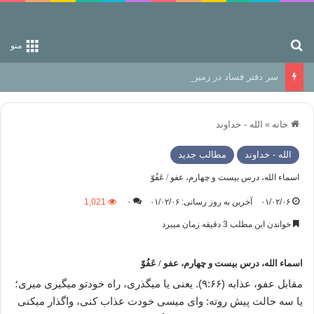
جستجو برای
منو
سر دفتر فساد در زمین‌، دوری وکناره‌گیری از راه خداست‌!
خانه
»
الله - خداوند
الله - خداوند
مطالب جدید
اسماء الله، درس بیست و چهارم، عفو / عَفُوّ
۰۱/۰۲/۰۶
آخرین به روز رسانی: ۰۱/۰۲/۰۶
۰
1,021
خواندن این مطلب 3 دقیقه زمان میبرد
اسماء الله، درس بیست و چهارم، عفو / عَفُوّ
مقابل عفو، عذابه (۹:۶۶). یعنی یا میگذری، راه خودتو میگیری میری؛
یا سه حالت پیش روته: وای میسی خودت عذاب کنی، واگذار میکنی