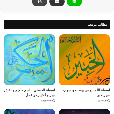
خُذِ الْعَفْوَ، تو راه عفو رو در پیش بگیر، وَأْمُرْ بِالْعُرْفِ، و بجای غلط
کاریا، کارای درست رو ببین. اشتباهی دیدی، راهکارشو بده. ولی
انتظار نتیجه، نداشته باش! ممکنه نَشنَوَن، جبهه بگیرن، مسخره کنن.
أَعْرِضْ عَنِ الْجَاهِلِینَ، اعراض کن از آدمای نادون. بجای کنار گذاشتن،
مطالب مرتبط
یا دعوا و درگیری، از سر راهشون برو کنار. در عرض و به موازاتشون
حرکت کن. راه خودتو با اونا، یا راه اونا رو با خودت سدّ نکن، که
تصادف بشه! (۷:۱۹۹)
قرآن میگه جَزَاءُ سَیِّئَهٍ سَیِّئَهٌ مِّثْلُهَا، جزای هر بدی، یه بدیه مثل خودش.
ولی نمیگه جزا دادن، کار اونیه که بهش ظلم شده! فَمَنْ عَفَا وَأَصْلَحَ،
پس هرکی ببخشه و اصلاح کنه روابطو، کنترل کنه خودشو، فَأَجْرُهُ
عَلَى اللَّهِ، اجرش با خداست. نه اینکه عفو کرده، منّتی سر خدا داشته
باشه، طلبکار بشه! اجر عفوش، عبورشه از عذابش. رهایی از تنشی،
که قاتل جسمشه و روحش (۴۲:۴۰).
اسماء الله، درس بیست و سوم،
اسماء الحسنی ، اسم حکیم و نقش
خبیر/خبر
جبر و اختیار در عمل
إِنَّهُمْ لَیَقُولُونَ مُنکَرًا، آخه خدایا حرف و عملشون خیلی زشته، وَزُورًا،
۹۳/۱۲/۲۴
۰۱/۰۲/۰۴
زور میگن، زور به آدم میارن! وَإِنَّ اللَّهَ لَعَفُوٌّ، خدا هم خیلی عَفُوِّ! هم از
تو، هم از اونا میگذره (۵۸:۲). وَلْیَعْفُوا، پس شما هم عفو کنین،