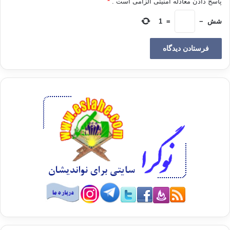
پاسخ دادن معادله امنیتی الزامی است .
*
اسماء الحسنی
عفو
شش
−
=
1
کپی آدرس