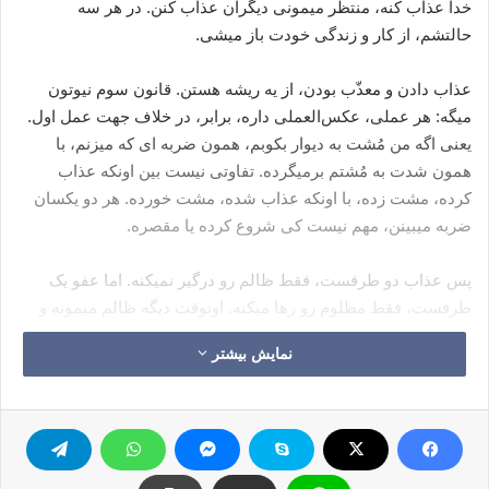
خدا عذاب کنه، منتظر میمونی دیگران عذاب کنن. در هر سه
حالتشم، از کار و زندگی خودت باز میشی.
عذاب دادن و معذّب بودن، از یه ریشه هستن. قانون سوم نیوتون
میگه: هر عملی، عکس‌العملی داره، برابر، در خلاف جهت عمل اول.
یعنی اگه من مُشت به دیوار بکوبم، همون ضربه ای که میزنم، با
همون شدت به مُشتم برمیگرده. تفاوتی نیست بین اونکه عذاب
کرده، مشت زده، با اونکه عذاب شده، مشت خورده. هر دو یکسان
ضربه میبینن، مهم نیست کی شروع کرده یا مقصره.
پس عذاب دو طرفست، فقط ظالم رو درگیر نمیکنه. اما عفو یک
طرفست، فقط مظلوم رو رها میکنه. اونوقت دیگه ظالم میمونه و
ظلمش، خودش و خدای خودش. یا توبه و اصلاح میکنه، یا به ظلمش
نمایش بیشتر
ادامه میده و با یکی دیگه درگیری پیدا میکنه. لَهَا مَا کَسَبَتْ، هرچی
کسب کنه، خوب و بدش مال خودشه، وَلَکُم مَّا کَسَبْتُمْ، و شما هم
همینطور. لَا تُسْأَلُونَ عَمَّا کَانُوا یَعْمَلُونَ، شما مسئول کارای اونا
نیستین، اونا هم همینطور (۲:۱۴۱).