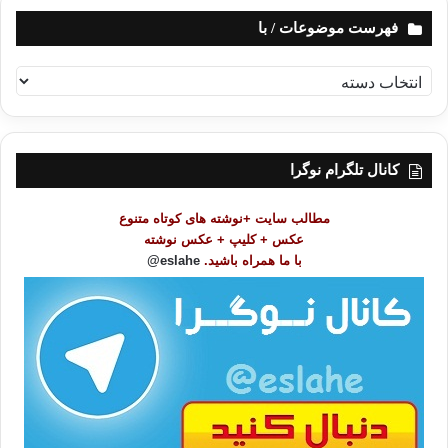
فهرست موضوعات / با
ف
ه
ر
س
ت
کانال تلگرام نوگرا
م
و
مطالب سایت +نوشته های کوتاه متنوع
ض
عکس + کلیپ + عکس نوشته
و
با ما همراه باشید.
eslahe@
ع
ا
ت
/
ب
ا