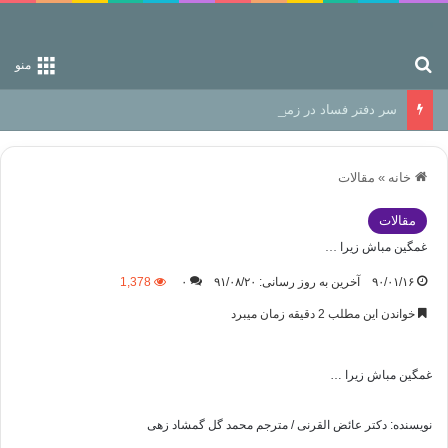
جستجو برای
منو
سر دفتر فساد در زمین‌، دوری وکناره‌گیری از راه خداست‌!
خانه
»
مقالات
مقالات
غمگين مباش زيرا …
۹۰/۰۱/۱۶
آخرین به روز رسانی: ۹۱/۰۸/۲۰
۰
1,378
خواندن این مطلب 2 دقیقه زمان میبرد
غمگين مباش زيرا …
نويسنده: دکتر عائض القرنی / مترجم محمد گل گمشاد زهی