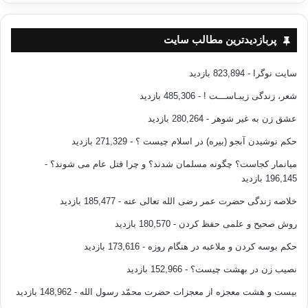
پربازدیدترین مطالب سایت
سایت نوگرا
- 823,894 بازدید
شعر، زندگی زیبـاســـت !
- 485,306 بازدید
عشق زن به غیر شوهر
- 280,264 بازدید
حکم نوشیدن آبجو (بیره) در اسلام چیست ؟
- 271,329 بازدید
میانمار کجاست؟ چگونه مسلمان شدند؟ و چرا قتل عام می شوند؟
-
196,145 بازدید
خلاصه زندگی حضرت عمر رضی الله تعالی عنه
- 185,477 بازدید
روش صحیح و علمی حفظ کردن
- 180,570 بازدید
حکم بوسه کردن و ملاعبه در هنگام روزه
- 173,616 بازدید
نصیب زن در بهشت چیست؟
- 152,966 بازدید
بیست و هشت معجزه از معجزات حضرت محمّد رسول الله
- 148,962 بازدید