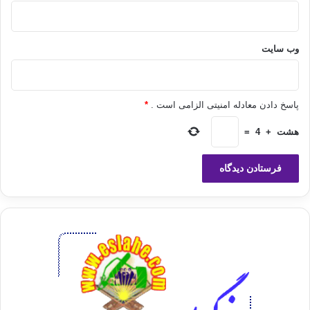
از قلوبمان بردار.
پروردگارا به تو پناه مي آوريم از هر ترتسي مگر ترس از خودت، و از هر ميلان مگر
وب‌ سایت
ميلان به سويت و از هر توكل مگر توكل بر ذاتت و از هر سوال مگر از بارگاهتو از هر
استمداد مگر از درگاهت، تويي چاره جوي ما، اي بهترين ياور و مددگار.
پاسخ دادن معادله امنیتی الزامی است .
*
هشت
+
4
=
حزن
غم
غم مخور
غمخوار
غمگین نباش
کپی آدرس