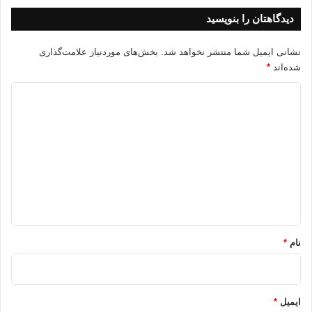
بگو:
دیدگاهتان را بنویسید
يا الله «حسبنا الله و نعم الوكيل».
نشانی ایمیل شما منتشر نخواهد شد.
بخش‌های موردنیاز علامت‌گذاری
شده‌اند
*
و هنگامي كه مصيبت واقع شود، و نگون بختي سر بر آرد و بحران سهمگين گردد پس
ندا سر داده بگو:
د
ی
يا الله «لا حول و لا قوة الا بالله».
د
گ
و هرگاه تمامي دروازه هاي فرا رويت بسته گردند پس ندا در داده بگو:
ا
يا الله «حسبنا الله و نعم الوكيل».
ه
*
پروردگارا، بر چشمهاي بيدار خواب آرام و بر نفسهاي بيقرار سكون و اطمينان بياور و
نام
*
هر دو را به پيروزي نزديك برسان.
پروردگارا، كوردلان را به سوي نورت، گمراهان را به صراط مستقيم، راه گم كردگان را
بوي هدايتت رهنمون گردان، الهي غم را از فكرمان، اندوه را از چهره مان و اضطراب را
ایمیل
*