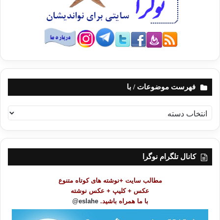
فهرست موضوعات / با
ف
ه
ر
س
ت
کانال تلگرام نوگرا
م
و
مطالب سایت +نوشته های کوتاه متنوع
ض
عکس + کلیپ + عکس نوشته
و
با ما همراه باشید.
eslahe@
ع
ا