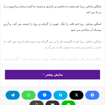
غمگين مباش: زيرا غم نسبت به ماضي بي قراري و نسبت به آينده ترسان و امروزت را
بر باد مي كند.
غمگين مباش: زيرا غم قلب را تنگ، جهره را گرفته و روح را خسته مي كند، و آرزو
بوسيله آن متلاشي مي شود.
غمگين مباش: زيرا غم نه گمشده اي را بر مي گرداند و نه مرده اي را زنده مي كند، نه
تقديدر را تغيير مي دهد و نه سودي عايدت مي گردد.
غمگين مباش: اگر توتنگدستي ديگري بخاطر وامي در بازداشت است، اگر تو وسيله
نقليه اي نداري ديگري پاهايش را از دست داده، اگر تو از دردها شكايت داري ديگران بر
تابوتهاي سفيد خوابيده اند اگر تو يك فرزند از دست داده اي ديگري فرزنداني را در يك
نمایش بیشتر
حادثه از دست داده است.
غمگين مباش: اگر گناه كرده اي توبه كن، اگر بد كرده اي استغفار كن، اگر اشتباه كرده
اي اصلاحش كن، زيرار حمت بي پايان است و دروازه باز و توبه پذيرفته شده.