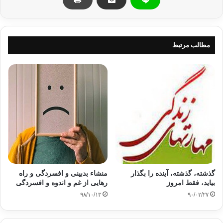
غمگين مباش: مگر نمي بيني ابرهاي سياه چگونه پراكنده و شب ديجور چگونه روشن و
طوفان سهمگين چگونه آرام مي شود؟ پس سختيهايت به نرمي و زندگيت به صفا و
آينده ات بسوي نعمتها رهسپارند. ان شاء الله.
مطالب مرتبط
غمگين مباش: از انتقادهاي اهل باطل و كينه توزان،زيرا در قبال صبرت بر نقدها و كينه
هايشان پاداش مي يابي و بدان كه نقدشان ارزشش را بالا مي برد زيرا مردم سگ مرده
را ايذا نمي رسانند.
غمگين مباش: زيرا بيماري برطرف مي شود، مصيبت زده بهبود مي يابد، گناه آمرزيده
مي شود، دين پرداخته مي شود، زنداني رها مي شود، گم شده بر مي گردد، گنهكار توبه
مي كند و مستمند توانمند مي شود.
غمگين مباش: هرگاه از چاره جويي باز ماني و راهها را بسته يابي، آرزوها پايان يابند و
ريسمانها كنده شوند، پس ندا در ده و بگو:
گذشته، گذشته، آینده را بگذار
منشاء بدبینی و افسردگی و راه
بیاید، فقط امروز
رهایی از غم و اندوه و افسردگی
يا الله «و لا حول و لا قوة الا بالله».
۹۸/۱۰/۱۳
۹۰/۰۲/۲۷
و هرگاه زمين با وسعتي كه دارد بر تو تنگ آيد، و نفس تو نيز بر تو تنگ آيد، پس آواز ده و