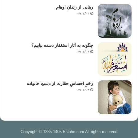
رهایی از زندانِ اوهام
۰۴/۰۸/۰۳
چگونه به آثار استغفار دست بیابیم؟
۰۴/۰۸/۰۳
زخمِ احساسِ حقارت از دستِ خانواده
۰۴/۰۸/۰۳
Copyright © 1385-1405 Eslahe.com All rights reserved