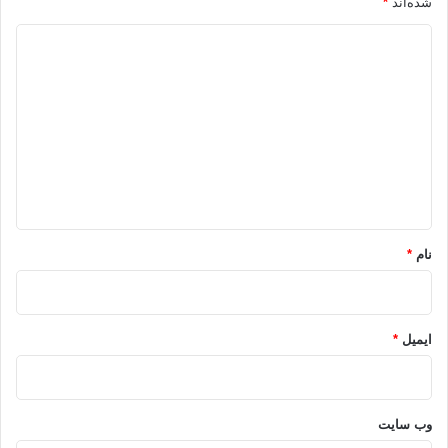
شده‌اند
*
د
ی
د
گ
ا
ه
*
نام
*
ایمیل
*
وب‌ سایت