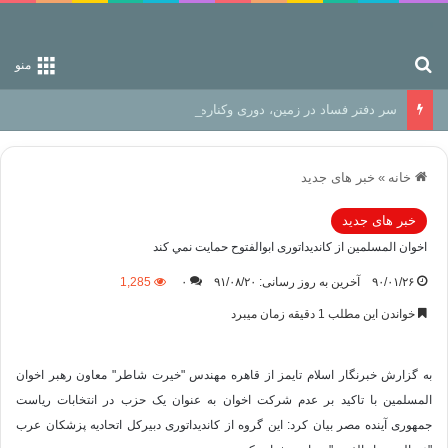
جستجو برای
منو
سر دفتر فساد در زمین‌، دوری وکناره‌گیری از راه خداست‌!
خانه
»
خبر های جدید
خبر های جدید
اخوان المسلمین از کاندیداتوری ابوالفتوح حمايت نمي كند
۹۰/۰۱/۲۶
آخرین به روز رسانی: ۹۱/۰۸/۲۰
۰
1,285
خواندن این مطلب 1 دقیقه زمان میبرد
به گزارش خبرنگار اسلام تایمز از قاهره مهندس "خیرت شاطر" معاون رهبر اخوان
المسلمین با تاکید بر عدم شرکت اخوان به عنوان یک حزب در انتخابات ریاست
جمهوری آینده مصر بیان کرد: این گروه از کاندیداتوری دبیرکل اتحادیه پزشکان عرب