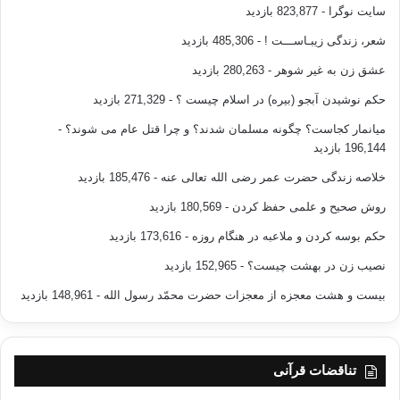
سایت نوگرا
- 823,877 بازدید
شعر، زندگی زیبـاســـت !
- 485,306 بازدید
عشق زن به غیر شوهر
- 280,263 بازدید
حکم نوشیدن آبجو (بیره) در اسلام چیست ؟
- 271,329 بازدید
میانمار کجاست؟ چگونه مسلمان شدند؟ و چرا قتل عام می شوند؟
-
196,144 بازدید
خلاصه زندگی حضرت عمر رضی الله تعالی عنه
- 185,476 بازدید
روش صحیح و علمی حفظ کردن
- 180,569 بازدید
حکم بوسه کردن و ملاعبه در هنگام روزه
- 173,616 بازدید
نصیب زن در بهشت چیست؟
- 152,965 بازدید
بیست و هشت معجزه از معجزات حضرت محمّد رسول الله
- 148,961 بازدید
تناقضات قرآنی