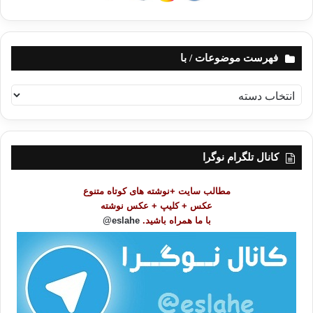
فهرست موضوعات / با
ف
ه
ر
س
ت
کانال تلگرام نوگرا
م
و
مطالب سایت +نوشته های کوتاه متنوع
ض
عکس + کلیپ + عکس نوشته
و
با ما همراه باشید.
eslahe@
ع
ا
ت
/
ب
ا