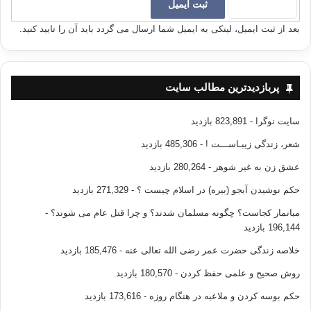
“وَهُوَ الَّذِی أَنْشَأَ جَنَّاتٍ مَعْرُوشَاتٍ وَغَیْرَ مَعْرُوشَاتٍ وَالنَّخْلَ وَالزَّرْعَ
مُخْتَلِفًا أُکُلُهُ وَالزَّیْتُونَ وَالرُّمَّانَ مُتَشَابِهًا وَغَیْرَ مُتَشَابِهٍ کُلُوا مِنْ ثَمَرِهِ إِذَا
بعد از ثبت ایمیل، لینکی به ایمیل شما ارسال می گردد باید آن را تایید کنید.
أَثْمَرَ وَآتُوا حَقَّهُ یَوْمَ حَصَادِهِ وَلَا تُسْرِفُوا إِنَّهُ لَا یُحِبُّ الْمُسْرِفِینَ” سوره
ی انعام/۱۴۱
پربازدیدترین مطالب سایت
“وَشَجَرَهً تَخْرُجُ مِنْ طُورِ سَیْنَاءَ تَنْبُتُ بِالدُّهْنِ وَصِبْغٍ لِلْآکِلِینَ”سوره ی
مومنون/۲۰
سایت نوگرا
- 823,891 بازدید
شعر، زندگی زیبـاســـت !
- 485,306 بازدید
” الَّذِی جَعَلَ لَکُمْ مِنَ الشَّجَرِ الْأَخْضَرِ نَارًا فَإِذَا أَنْتُمْ مِنْهُ تُوقِدُونَ”سوره
ی یس/۸۰
عشق زن به غیر شوهر
- 280,264 بازدید
حکم نوشیدن آبجو (بیره) در اسلام چیست ؟
- 271,329 بازدید
یکی دیگر از موارد استفاده از درختان
میانمار کجاست؟ چگونه مسلمان شدند؟ و چرا قتل عام می شوند؟
-
196,144 بازدید
از ابتدای آفرینش تا حال (قرن ۲۱) انسان برای ساخت مسکن و لوازم
رفاه و آرامش خود از چوب استفاده می کند.
خلاصه زندگی حضرت عمر رضی الله تعالی عنه
- 185,476 بازدید
روش صحیح و علمی حفظ کردن
- 180,570 بازدید
“وَأَوْحَىٰ رَبُّکَ إِلَى النَّحْلِ أَنِ اتَّخِذِی مِنَ الْجِبَالِ بُیُوتًا وَمِنَ الشَّجَرِ وَمِمَّا
حکم بوسه کردن و ملاعبه در هنگام روزه
- 173,616 بازدید
یَعْرِشُونَ” سوره ی نحل/۶۸