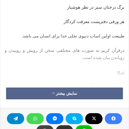
برگ درختان سبز در نظر هوشیار
هر ورقی دفتریست معرفت کردگار
طبیعت اولین اساب دنیوی تجلی خدا برای انسان می باشد.
درقرآن کریم به صورت های مختلفی سخن از رویش و روییدن و
رویاندن بیان شده است.
زرع:
به معنی رویاندن ،کاشتن و بذر افشانی
نمایش بیشتر
أَفَرَأَیْتُمْ مَا تَحْرُثُونَ ” أَأَنْتُمْ تَزْرَعُونَهُ أَمْ نَحْنُ الزَّارِعُونَ سوره
واقعه۶۳/۶۴
نبات: