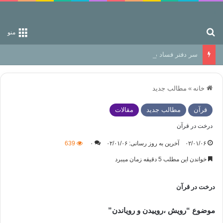
جستجو برای
منو
سر دفتر فساد در زمین‌، دوری وکناره‌گیری از راه خداست‌!
خانه
»
مطالب جدید
قرآن
مطالب جدید
مقالات
درخت در قرآن
۰۲/۰۱/۰۶
آخرین به روز رسانی: ۰۲/۰۱/۰۶
۰
639
خواندن این مطلب 5 دقیقه زمان میبرد
درخت در قرآن
موضوع “رویش ،روییدن و رویاندن”