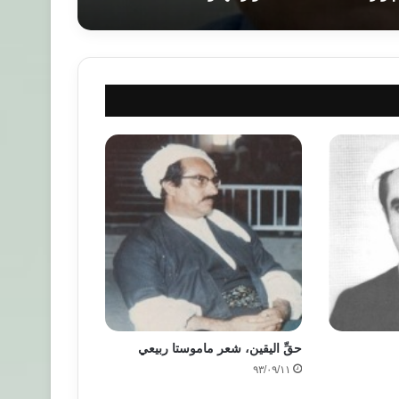
حقِّ الیقین، شعر ماموستا ربيعي
۹۳/۰۹/۱۱