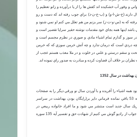
 و وفور آب خشكيده اند كفش ها را از پا درآورده و زانو تعظيم را
غال دارند.(خ-ش-ا-و) و (ب-خ-ن-ذ) براي جوب رفته اند كه دست و رو
رفته كه به (س-و-ت-ز) سر بزنم من هم تعلل مي كنم او نمي شنود و
د اينها همه بجاي خود مقدمات نوشته حقير سراپا تقصير است و
 در سوز و گدازم تمام اشياء مادي و صوري در نظرم مجسم است و
چه دردي است كه درمان ندارد و چه آتش خرمن سوزي كه كه خرمن
صحت و سقم درستي و علني در خلوت و در ملا معذب هستم عجب از
ران بر خلاف آن قضاوت كرده و مبادرت به صدور راي نموده اند.
د همه اشياء را آفريده و با آوردن سال نو ورقي ديگر را به صفحات
عمر زودگذر ما افزاييد . در اين لحظه كه چند ساعتي بيش به تحويل سال 52 به 53 باقي نمانده فرماني داير بر(رايگان بودن بهداشت در سراسر
يك سال جديد است منتشر مي شود و ما افراد خانواده ربيعي در
كرمانشاه در طبقه دوم پلاك 20 خيابان بهار دور هم جمع شده ايم وبرنامه سوال و جواب از راديو گوش مي كنيم از شهادت حق و تفسير آيه 135 سوره