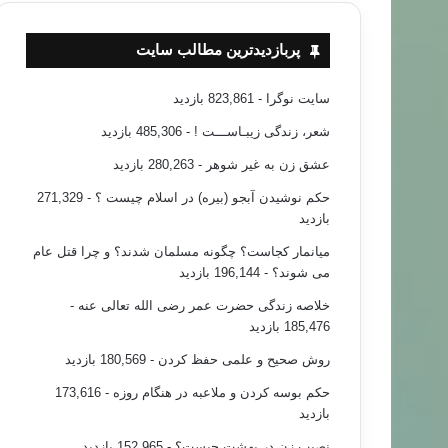
پربازدیدترین مطالب سایت
سایت نوگرا
- 823,861 بازدید
شعر، زندگی زیبـاســـت !
- 485,306 بازدید
عشق زن به غیر شوهر
- 280,263 بازدید
حکم نوشیدن آبجو (بیره) در اسلام چیست ؟
- 271,329
بازدید
میانمار کجاست؟ چگونه مسلمان شدند؟ و چرا قتل عام
می شوند؟
- 196,144 بازدید
خلاصه زندگی حضرت عمر رضی الله تعالی عنه
-
185,476 بازدید
روش صحیح و علمی حفظ کردن
- 180,569 بازدید
حکم بوسه کردن و ملاعبه در هنگام روزه
- 173,616
بازدید
نصیب زن در بهشت چیست؟
- 152,965 بازدید