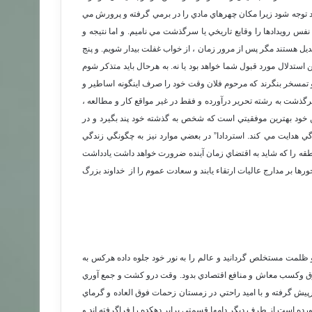
يد توجه شود زيرا مكان چهرهاي مادي را در برمي گرفته و پرورش مي
 نفس رويدادها را وقايع تاريخي يا سرگذشت مي ناميم. و اما نتيجه و
ديل هستند مگر پس از مرور زمان ، از خواب غفلت بيدار شويم. و پنج
 استدلال مورد قبول شما خواهد بود يا نه. به هرحال بايد متذكر شوم
 و تمسخر بنگرند كه مرحوم فلان وقت خود را صرف اينگونه اساطير و
رگذشت به رشته تحرير درآورده و فقط در غير مواقع كار و مطالعه ،
 خود بهترين موفقيتي است كه شخص به گذشته خود پند بگيرد و در
ي هدايت مي كند. استردادا” در بعضي موارد نيز به چگونگي زندگي
قه را كه شايد به اقتضاي زمان آينده ضرورت خواهد داشت يادداشت
ا بر مدارج عاليات ارتقاء يابند و سعادت عموم را از خداوند بزرگ
و ظلمت مستخلص گردانيد و عالم را به نور خود جلوه داده هركس به
رزق وكسب معاش و منافع اقتصادي بدود. وقت درو كشت و جمع آوري
ش گرفته و با اميد راحتي در زمستان زحمات فوق العاده و گرماي
رده است از طرف ديگر دامها قسمتي برابر دهكده را فراگرفته اند و