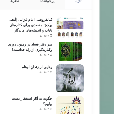
تازه
پرخواننده
نظرها
کتابفروشی امام غزالی (آیجی
بوک): مقصدی برای کتاب‌های
نایاب و اندیشه‌های ماندگار
۰۵/۰۳/۱۹
سر دفتر فساد در زمین‌، دوری
وکناره‌گیری از راه خداست‌!
زندگی نامه
۰۴/۰۸/۰۳
۸۹/۱۲/۰۹
رهایی از زندانِ اوهام
در شخصيت و ديدگاه مولانا محمّد الياس
۰۴/۰۸/۰۳
چگونه به آثار استغفار دست
بیابیم؟
۰۴/۰۸/۰۳