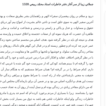
جملاتي زيبا از سر آغاز دفتر خاطرات استاد محمّد ربيعي 1328
درود و سلام بر روان پيغمبران سفراء الهي و راهنمايان بشر بطريق سعادت و به
آخرين سفير الهي به سوي خلق است و ناجي عالم بشريت از امواج بيم آور درياي ك
حقوق و مساوات و عدل و پاكي و راستي و درستي و شجاعت و امانت و ساير صفا
طاهره آن حضرت كه هريك نمونه اي از صفات خجسته و اخلاق حميده و وارسته مي
هدف و نتيجه اي بايد در نظر گرفته شود. هدف اصلي من مجسم ساختن نحوه زندگيم
عمر عزيز چه كرده ام و چطور زيسته ام و در قبال اين گوهر هاي تابناك روزهاي زندگ
مفاخر زندگي معائب سلوك و خوشيها و تلخيها و ناكامي ها و مقاومت در برابر مصا
با در نظر گرفتن اختلاف عقايد و افكار آنان مرا درس عبرتي باشد و خود را گم نكنم 
خود را گرفته ام تا ببينم همانند كودكي كه از سرپرست خود گم شده يا غريبي كه اصل
دارم. كدام صراط را در بر گرفته ام؟ همان صراط مستقيم كه به هنگام نماز آن ر
حقيقت به معني بازشناختن چاه از راه است. يا صراط معوج و بيراهي زندگي ج
نيست.اين هدف و انگيزه اصلي من بود و در ضمن آن براي بازماندگان مخلص اين خود ي
كه من داراي مفاخر زيادي در زندگي بوده ام و نسل آينده از روي آن به تعداد حسب 
خود را بشناسند زيرا با بسياري از مردم برخورد كرده ام كه اسم جد پدري يا مادري 
خاطرات زندگي ولو اينكه خاطرات تلخي هم باشد به ذوق من بسيار لذت بخش ا
چهره از دست رفته عمر عزيز اوست. قدمگاه ايام گذشته و صحنه زندگي اوست. چنانكه