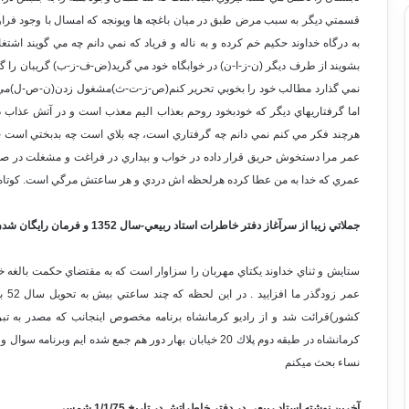
قسمتي ديگر به سبب مرض طبق در ميان باغچه ها ويونجه كه امسال با وجود فراواني
به درگاه خداوند حكيم خم كرده و به ناله و فرياد كه نمي دانم چه مي گويند اشت
بشويند از طرف ديگر (ن-ز-ا-ن) در خوابگاه خود مي گريد(ض-ف-ز-ب) گريبان را گ
نمي گذارد مطالب خود را بخوبي تحرير كنم(ص-ز-ت-ث)مشغول زدن(ن-ص-ل)مي باش
اما گرفتاريهاي ديگر كه خودبخود روحم بعذاب اليم معذب است و در آتش عذاب
هرچند فكر مي كنم نمي دانم چه گرفتاري است، چه بلاي است چه بدبختي است 
عمر مرا دستخوش حريق قرار داده در خواب و بيداري در فراغت و مشغلت در 
عمري كه خدا به من عطا كرده هرلحظه اش دردي و هر ساعتش مرگي است. كوتاه نظ
جملاتي زيبا از سرآغاز دفتر خاطرات استاد ربيعي-سال 1352 و فرمان رايگان شدن بهداشت در سال 1352
ستايش و ثناي خداوند يكتاي مهربان را سزاوار است كه به مقتضاي حكمت بالغه خو
كشور)قرائت شد و از راديو كرمانشاه برنامه مخصوص اينجانب كه مصدر به تبر
نساء بحث ميكنم
آخرين نوشته استاد ربيعي در دفتر خاطراتش در تاريخ 1/1/75 شمسي