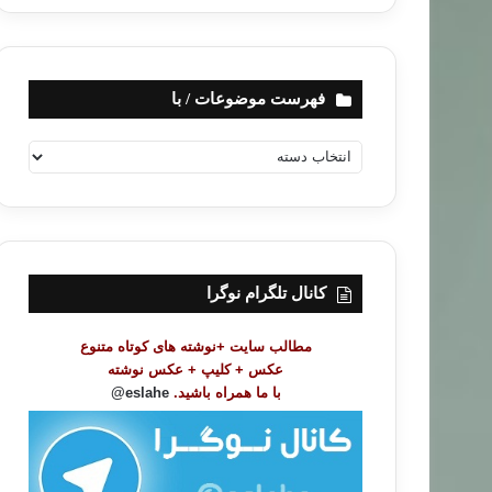
فهرست موضوعات / با
ف
ه
ر
س
ت
م
و
کانال تلگرام نوگرا
ض
و
مطالب سایت +نوشته های کوتاه متنوع
ع
عکس + کلیپ + عکس نوشته
ا
با ما همراه باشید.
eslahe@
ت
/
ب
ا