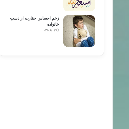
زخمِ احساسِ حقارت از دستِ
خانواده
۰۴/۰۸/۰۳