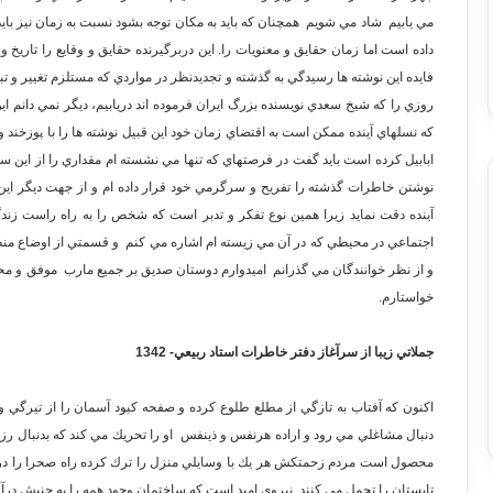
مي يابيم شاد مي شويم همچنان كه بايد به مكان توجه بشود نسبت به زمان نيز با
داده است اما زمان حقايق و معنويات را. اين دربرگيرنده حقايق و وقايع را تاريخ و
فايده اين نوشته ها رسيدگي به گذشته و تجديدنظر در مواردي كه مستلزم تغيير و تب
روزي را كه شيخ سعدي نويسنده بزرگ ايران فرموده اند دريابيم، ديگر نمي دانم اين
كه نسلهاي آينده ممكن است به اقتضاي زمان خود اين قبيل نوشته ها را با پوزخند
ابابيل كرده است بايد گفت در فرصتهاي كه تنها مي نشسته ام مقداري را از اين س
نوشتن خاطرات گذشته را تفريح و سرگرمي خود قرار داده ام و از جهت ديگر اين
آينده دقت نمايد زيرا همين نوع تفكر و تدبر است كه شخص را به راه راست زندگ
اجتماعي در محيطي كه در آن مي زيسته ام اشاره مي كنم و قسمتي از اوضاع منط
و از نظر خوانندگان مي گذرانم اميدوارم دوستان صديق بر جميع مارب موفق و محوره
خواستارم.
جملاتي زيبا از سرآغاز دفتر خاطرات استاد ربيعي- 1342
اكنون كه آفتاب به تازگي از مطلع طلوع كرده و صفحه كبود آسمان را از تيرگي 
دنبال مشاغلي مي رود و اراده هرنفس و ذينفس او را تحريك مي كند كه بدنبال 
محصول است مردم زحمتكش هر يك با وسايلي منزل را ترك كرده راه صحرا را درپي
تابستان را تحمل مي كنند. نيروي اميد است كه ساختمان وجود همه را به جنبش درآو