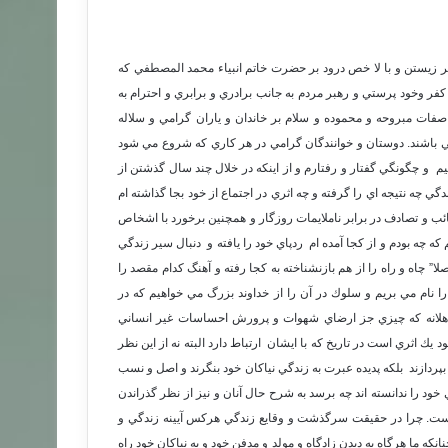
تر زيستن و با لا خص درود بر حضرت خاتم انبياء محمد المصطفي كه
فر وخود پرستي و رهبر مردم به جانب برادري و برابري و احترام به
ت مبروحه و محموده و سلام بر خاندان و ياران گرامي و سلاله
 باشند. دوستان و خوانندگان گرامي در هر كاري كه شروع مي شود
 و چگونگي گفتار و رفتارم و از اينكه در خلال چند سال گذشتن از
ي چه نتيجه اي را گرفته و چه اثري در اجتماع از خود بجا گذاشته ام
ئب و تصادف در برابر ناملايمات روزگار و همچنين برخورد با اشخاص
كه چه بودم و از كجا آمده ام ردپاي خود را يافته و دنبال سير زندگي
ا” چاه و راه را از هم بازنشناخته به كجا رفته و آهنگ كدام مقصد را
ا نام مي بريم و سلوك در آن را از خداوند بزرگ مي خواهيم كه در
اهلانه كه چيزي جز ارضاي شهوات و پرورش احساسات غير انساني
ك اثري است در تاريخ كه با ايشان ارتباط دارد البته نه از اين نظر
بپردازند بلكه پديده عبرت به زندگي نياكان خود بنگرند و اصل و نسب
خود را ندانسته اند چه برسد به شرح حال آنان و نيز از نظر گذراندن
ست. چرا در حقيقت سرگذشت و وقايع زندگي هركس آيينه زندگي و
 ما هرگاه به ديدن زادگاه و مولد و مدفن خود و به نياكان خود راه