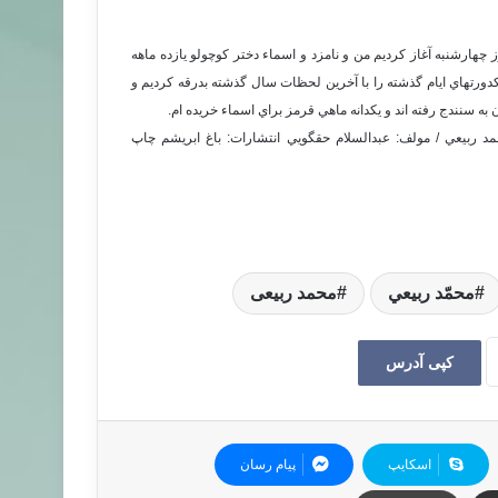
ا در ساعت يازده و نيم روز چهارشنبه آغاز كرديم من و نامزد و اسماء دختر كوچولو يازده ماهه
كدورتهاي ايام گذشته را با آخرين لحظات سال گذشته بدرقه كرديم و
 به سنندج رفته اند و يكدانه ماهي قرمز براي اسماء خريده ام.
مد ربيعي / مولف: عبدالسلام حقگويي انتشارات: باغ ابريشم چاپ
محمّد ربيعي
محمد ربیعی
کپی آدرس
اسکایپ
پیام رسان