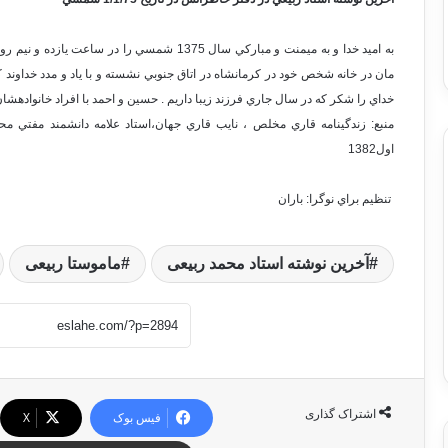
به اميد خدا و به ميمنت و مباركي سال 1375 شمسي ر
مان در خانه شخص خود در كرمانشاه در اتاق جنوبي نشسته و با ياد و مدد خداوند 
خداي را شكر كه در سال جاري فرزند زيبا داريم . حسين و احمد با افراد خانوادهشان
منبع: زندگينامه قاري مخلص ، نايب قاري جهان،استاد علامه دانشمند مفتي مح
اول1382
تنظيم براي نوگرا: باران
آخرین نوشته استاد محمد ربیعی
ماموستا ربیعی
اشتراک گذاری
فیس بوک
X