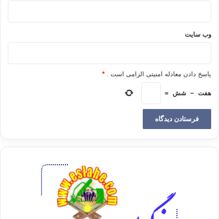
آمد .
6-در مصر :
وب‌ سایت
ثروتمندان و به وي‍‍‍‍‍‍‍‍ژه اميران و خانواده هاي سلطنتي در تعدد همسران اسراف مي كردند
و حدي براي آن قائل نبودند و بدان مي باليدند تا جايي كه رامسيس دوم افتخار مي كند به
پاسخ دادن معادله امنیتی الزامی است .
*
اينكه از زنان متعددش يكصدو شصت فرزند داشته است وليكن يك زن اصلي بوده و بقيه
زنان درجه دوم به حساب م آمدند .
هفت
−
شش
=
7-در ديانت مسيح :
در انجيل هاي متداول نص صريحي وجود ندارد كه تعدد زوجات را حرام كرده باشد .
وليكن به عنوان موعظه و پند آمده است كه ((خداوند براي هر مردي همسري آفريده
است))، اين تنها گوياي آن است كه مردم را تشويق كند تا در حالت عادي به يك زن اكتفا
كند .
بلكه در بعضي از رسايل بوليس چيزي آمده است كه مفيد تعدد زوجات است و آن هم
عبارت است از اين كه : (( اسقف بايد يك زن داشته باشد .))