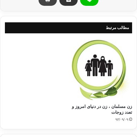
تعدد زوجات در دين يهود به صورت بسيار زشت بوده است ، تا جايي كه در كتاب عهد
قديم آمده است كه داود و سليمان هر يك صد زن داشته اند و گويا حضرت سليمان
هفتصد زن آزاده و سيصد زن كنيز داشته است . تورات هيچ قيدي براي تعدد زوجات ذكر
نكرده است ولي در نصوص تلمود آمده است كه براي توده مردم تا چهارعدد و براي ولي
مطالب مرتبط
امر يهود به قياس به ملك داود تا 18 زن مباح است .
2-در عراق قديم :
در ماده 148 شريعت و قانون حمورابي آمده است كه اگر زن اولي بيمار باشد براي مرد
جايز است كه زن دوم بگيرد .
نيوفيلد در ضمن سخن از تعدد زوجات نزد عبراني ها گفته است قوانين بابليان و
همسايگانشان كه با بني اسراييل در ارتباط بودند همگي تعدد زوجات را قبول داشتند .
زن مسلمان ، زن در دنیای امروز و
تعدد زوجات
۹۳/۰۹/۰۹
آشوريان نيز به دليل ماده 46 از لوح اول كه از ازدواج با همسر پدر بعد از وفات او سخن
مي گويد تعدد زوجات را قبول داشته اند ، هر گاه زن پدر ، زن دوم و بدون اولاد باشد بايد