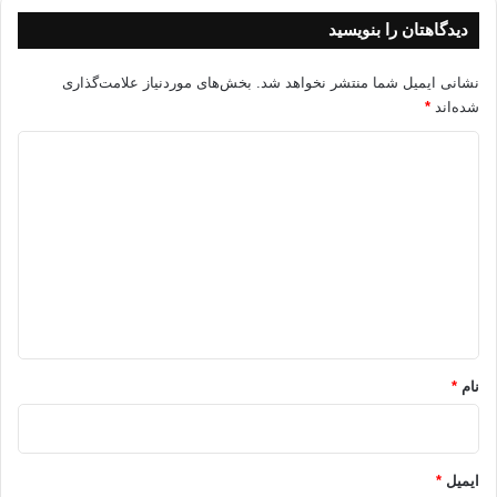
با يكي از اولاد شوهرش سكونت گيرد .
دیدگاهتان را بنویسید
3-نزد ايرانيان :
نشانی ایمیل شما منتشر نخواهد شد.
بخش‌های موردنیاز علامت‌گذاری
شده‌اند
*
تعدد زوجات وداشتن كنيزكان بدون حدود و ضابطه در نظام آشفته روابط بين زن و مرد
وجود داشته است .
د
ی
4-در تمدن هندوستان :
د
گ
تعدد زوجات بدون تحديد ومقيد بودن به عدد خاص وجود داشت وليكن يكي از آنها ريس
ا
ديگران بود .
ه
5-در چين :
*
نام
*
شريعت ((ليكي)) چين تعدد زوجات را تا يكصد و سي تن اجازه داده است و يكي از
پادشاهان قديم چين در حدود سه هزار زن داشته است .
چينيان نيز همچون هنديات يكي از زنان را بر ديگري ترجيح مي دادند و ريس به حياب مي
ایمیل
*