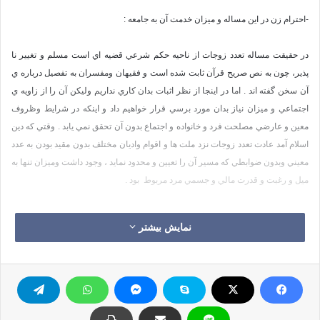
-احترام زن در اين مساله و ميزان خدمت آن به جامعه :
در حقيقت مساله تعدد زوجات از ناحيه حكم شرعي قضيه اي است مسلم و تغيير نا
پذير، چون به نص صريح قرآن ثابت شده است و فقيهان ومفسران به تفصيل درباره ي
آن سخن گفته اند . اما در اينجا از نظر اثبات بدان كاري نداريم وليكن آن را از زاويه ي
اجتماعي و ميزان نياز بدان مورد برسي قرار خواهيم داد و اينكه در شرايط وظروف
معين و عارضي مصلحت فرد و خانواده و اجتماع بدون آن تحقق نمي يابد . وقتي كه دين
اسلام آمد عادت تعدد زوجات نزد ملت ها و اقوام واديان مختلف بدون مقيد بودن به عدد
معيني وبدون ضوابطي كه مسير آن را تعيين و محدود نمايد ، وجود داشت وميزان تنها به
ميل و رغبت و قدرت مالي و جسمي مرد مربوط بود .
پيش از اينكه موضوع تعدد زوجات از نظر اسلام را مورد برسي قرار دهيم ، بر خود لازم
نمایش بیشتر
مي دانم كه اين مساله را نزد ملت ها و اقوام پيش از اسلام يا نزديك به اسلام ، برسي
كنم تا موضع گيري اسلام در برابر تعدد زوجات بدون ابهام مشخص گردد :
1-در دين يهود :