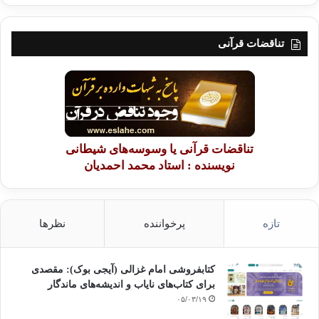
خداوند مي فرمايد:{وان خفتم الا تقسطوا في اليتامي فانكحوا ما طاب لكم من النساء
مثني وثلاث ورباع فان خفتم الا تعدلوا فواحدة او ما ملكت ايمانكم ذالك ادني الا تعولو}
تناقضات قرآنی
نساء/3
(…واگر ترسيديد كه درباره يتيمان نتوانيد دادگري كنيد ،با زنان ديگر كه براي شما حلالند
و دوست داريد با دو يا سه يه چهار تا ازدواج كنيد ، اگر هم مي ترسيد كه نتوانيد ميان
زنان ،دادگري رعايت نماييد به يك زن اكتفا كنيد يا با كنيزان خود ازدواج نماييد. اين سبب
مي شود كه كمتر دچار كج روي و ستم شويد وفرزندان كم تري داشته باشيد .)
تناقضات قرآنی یا وسوسه‌های شیطانی
نویسنده : استاد محمد احمدیان
اين عدالت مطلوب در مراعات حقوق همسران متعدد كار آساني نيست به ويژه درباره
محبت قلبي و تمايل روحي ، كه قرآن كريم آن را مقدور انسان ندانسته است حتي اگر
بر آن حريص باشد باز هم نمي تواند:
تازه
پرخواننده
نظرها
{ولن تستطيعوا ان تعدلوا بين النساء ولو حرصتم}نساء/129
کتابفروشی امام غزالی (آیجی بوک): مقصدی
(شما نمي توانيد ميان زنان دادگري كنيد ، هر چند همه كوشش و توان خود را به كار
برای کتاب‌های نایاب و اندیشه‌های ماندگار
بريد.)
۰۵/۰۳/۱۹