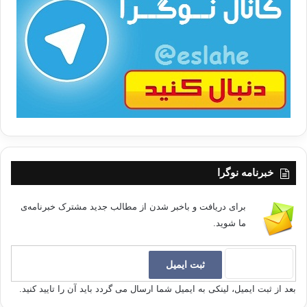
ت
/
به عنوان شاهد بر اين تفسير ساختگي در نظام چند همسري مبتني بر هوي وهوس
ب
كشيشان واحبار مسيحي بايد گفت :كه مسيحيت معاصر در آفريقاي سياه به نظام تعدد
ا
زوجات اعتراف كرده است ، چون بدين نتيجه رسيده بودند كه منبع تعدد زوجات مانع
داخل شدن آفريقايي ها به مسيحيت مي شود ، لذا فرياد زدند كه تعدد زوجات به صورت
غير محدود مباح است.
پس اخيرا كليسا به صورت رسمي اجازه داد كه آفريقايي ها به صورت غير محدود از تعدد
زوجات استفاده كنند،در ان اواخر نزد جامعه شناسان و مورخان تمدن باستاني ومردم
شناسان مانند استاد ((وستر مارك وهوبهوس وهيليز وگينبرگ)) به اثبات رسيده است
خبرنامه نوگرا
كه نظام تعدد زوجات تنها در ميان ملت هاي متمدن و پيشرفته به صورت واضح و روشن
پديد آمده است در حالي كه در ميان مات ها ابتدايي عقب مانده يا كم بوده يا اصلا وجود
برای دریافت و باخبر شدن از مطالب جدید مشترک خبرنامه‌ی
نداشته است.
ما شوید.
8-در ميان عرب ها پيش از اسلام :
عرب ها پيش از اسلام با نظام چند همسري و داشتن كنيزكان همسر مانند اقوام و ملت
بعد از ثبت ایمیل، لینکی به ایمیل شما ارسال می گردد باید آن را تایید کنید.
هاي همسايه خود ، آشنا بو ده اند وقيد به عدد محدودي نبودند بلكه اين امر بستگي داشت