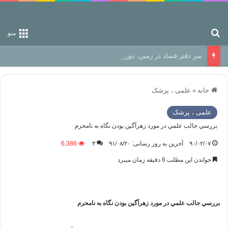
جستجو برای
منو
سر دفتر فساد در زمین‌، دوری وکناره‌گیری از راه خداست‌!
خانه
»
علمی ، پزشک
علمی ، پزشک
بررسي جالب علمي در مورد زهرآگين بودن نگاه به نامحرم
۹۰/۰۲/۰۷
آخرین به روز رسانی: ۹۱/۰۸/۲۰
۳
6,386
خواندن این مطلب 6 دقیقه زمان میبرد
بررسي جالب علمي در مورد زهرآگين بودن نگاه به نامحرم