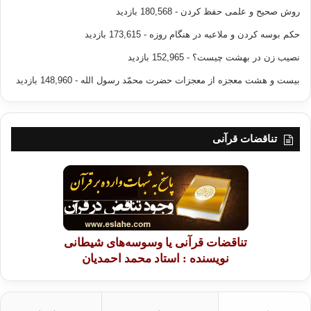
روش صحیح و علمی حفظ کردن
- 180,568 بازدید
[3]
– سند حدیث ذکر شد.
حکم بوسه کردن و ملاعبه در هنگام روزه
- 173,615 بازدید
نصیب زن در بهشت چیست؟
- 152,965 بازدید
بررسی جالب علمی در مورد زهرآگین بودن نگاه به
نامحرم
بیست و هشت معجزه از معجزات حضرت محمّد رسول الله
- 148,960 بازدید
تغییرات جنسی با نگاه به نامحرم
نامحرم
نگاه به نامحرم
تناقضات قرآنی
کپی آدرس
تناقضات قرآنی یا وسوسه‌های شیطانی
نویسنده : استاد محمد احمدیان