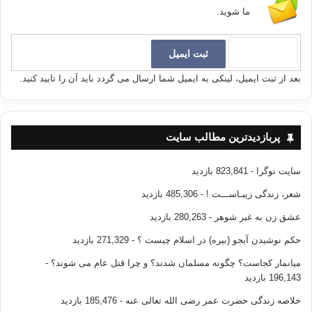
ما شوید.
منتظر شفا هستی، چشمت را فرو هل که درمانی برایت نمی‌آورد.
—————————————-
بعد از ثبت ایمیل، لینکی به ایمیل شما ارسال می گردد باید آن را تایید کنید.
منبع: دایره‌المعارف اعجاز علمی در پرتو قرآن و سنّت / شگفتیهای خداوند در بدن
انسان / نویسنده : استاد دکتر محمد راتب نابلسی / مترجمان: محمد آزاد شافعي و
عبدالباسط عيسى زاده / نشر آراس 1389
پربازدیدترین مطالب سایت
سایت نوگرا
- 823,841 بازدید
شعر، زندگی زیبـاســـت !
- 485,306 بازدید
عشق زن به غیر شوهر
- 280,263 بازدید
[1]
– حاکم در المستدرک (7875) از حذیفه این حدیث را روایت کرده، و گفته است :
حکم نوشیدن آبجو (بیره) در اسلام چیست ؟
- 271,329 بازدید
حدیث مستند و درست است که مسلم و بخاری آن را نیاورده‌اند. همچنین طبرانی در
المعجم الکبیر (10362) از ابن مسعود روایت کرده است.
میانمار کجاست؟ چگونه مسلمان شدند؟ و چرا قتل عام می شوند؟
-
196,143 بازدید
[2]
– قضاعی در مسندالشهاب (293) از ابن عمر روایت کرده است.
خلاصه زندگی حضرت عمر رضی الله تعالی عنه
- 185,476 بازدید