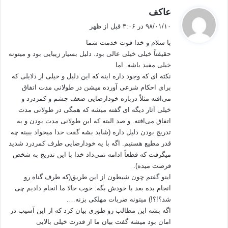
گ
عاکف
پیامبر گرامی که از سر هوی وهوس سخن نمی‌راند مسلمانان را از نگاه پشت سرنگاه
ف
۹۸/۰۱/۱۰ در ۳:۰۶ قبل از ظهر
بر حذر داشته و زنان را از آرایش و عطرزدن هنگام بیرون رفتن از خانه منع فرموده،
ت
با سلام و خدا قوت خدمت شما
:
هم‌چنان که از خلوت با اشخاص بیگانه، از دست دادن زن و مرد و از تمرد زن در بستر
حقیقتاً خیلی خیلی عالی بود. دلیل بسیار زیبایی بود و میتونه
شوهرش نهی فرموده است. تمام این نهی کردن‌ها و هشدار دادن‌ها به خاطر دوری از
خیلی مفید باشه. اما
بیماریهای بی‌شمار و بی‌پایانی است.
نکته ای که وجود داره اینه که این دلیل و خیلی از دلایلی که
برای احکام شرعی آورده میشن در طولانی مدت اتفاق
اکنون اندکی به جزئیات بپردازیم :
می‌افته مثلاً درباره خودارضایی ضعف چشم و کمردرد و
خیلی آثار دیگه ای گفته میشه که همگی در طولانی مدت
اتفاق می‌افته. و صد البته که این طولانی مدت بودن و به
چرا وقتی افعی انسان را می‌گزد، گاهی او را از پای درمی‌آورد، دلیل علمی این امر آن
تدریج بودن دلیل داره (شاید بشه گفت خدا میخواد ببینه چه
است که زهر رگها را تا حد غیرقابل تحملی منبسط می‌کند، در نتیجه فشار پایین می‌آید
قدر مطیع هستیم. اگه با یه خودارضایی طرف کمردرد شدید
و شخص می‌میرد. امروزه از زهر افعی دارویی بسیار مفید برای انبساط شاهرگها و
میگرفت که قطعاً ادامه نمی‌داد خدا با این تدریج به شخص
مویرگها تهیه می‌کنند؛ لذا وقتی مویرگها و شاهرگها بیش از حد انبساط پیدا کند، منجر
فرصت میده).
به مرگ می‌شود. پژوهشگر نامبرده نیز این هورمونها را زهر نامیده؛ زهر به اندازه‌ی
اینو گفتم چون شیطون از این طریق(که طرف گناه رو
مشخص و محدود از آن، دوا و به اندازه‌ای زیاده از حد درد است. چه روی می‌دهد؟ اولین
انجام بده بعد با خودش بگه: خوب حالا ما انجام دادیم چی
چیزی که در اثر گردش این سمها در طول روز مشاهده می‌شود، بوی بسیار نامطبوعی
شد؟!؟!) میتونه ضربات مهلکی بزنه….
اگه بشه این مطالب رو طوری بیان کرد که از این آسیب در
از زیر بغل و قسمتهایی از بدن است. پس تا زمانی که چشم آزاد و بی‌قید گذاشته
امان بود میشه گفت بیان ما از قدرت خیلی بالایی
می‌شود، مجله‌ها، منظره‌ها و فیلم‌هایی هم باشد، زنانی برهنه‌ی پوشیده، خلوت با زنان