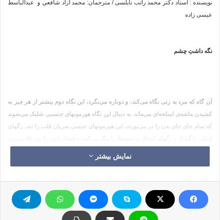
نویسنده : استاد دکتر محمد راتب نابلسی / مترجمان: محمد آزاد شافعي و عبدالباسط
عيسى زاده
نگه داشتِ چشم
آن گاه که مرد به زنی نگاه می‌کند، و دوباره می‌نگرد، این نگاه دوم بیشتر از هر چیز به
کشیدن ماشه‌ی اسلحه‌ای می‌ماند. به دنبال این نگاه هورمونهای جنسیی شلیک می‌شوند
که تمام جای جای بدن را در می‌نوردد، این هورمونهای جنسی ضربان قلب را تند، رگهای
اصلی را گشاد و رگهای کوچک و متوسط را تنگ می‌کند، و فشار خون را نیز بالا می‌برد،
به پروستات می‌رسد و راه ادرار بسته و در عوض راه مسیر آب زندگانی باز می‌شود، و
نمایش بیشتر
یک ماده‌ی پاک، عطرآگین و پربار جاری می‌شود، سپس در ترکیب شیمیایی خون
تغییراتی پدید می‌آید تا روند نزدیکی جنسی مراحل تکمیلی خود را طی کند و نسل بشر
همچنان باقی بماند.
اما هنگامی که انسان در طول روز چشمش را کنترل نمی‌کند، چه اتفاقی می‌افتد؟