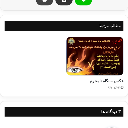
هورمونهای جنسی در نقاط مختلف بدن از طریق رگهای خونی به گردش می‌افتد،
خداوند بزرگ می‌فرماید :
قُلْ لِلْمُؤْمِنینَ یَغُضُّوا مِنْ أبْصارِهم وَ یَحْفَظُوا فُروجَهُم ذَلکَ أَزْکَی
مطالب مرتبط
لَهُمْ
(نور : 30)
«ای پیامبر به ایمان‌داران بگو چشمشان را کنترل کنند و شرمگاههای
خود را نیز نگه دارند، این برای آن‌ها بس بهتر و پاکتر است».
دانشمندان گفته‌اند : «أَزکَی» یعنی «أَطْهَر» پاکتر، همچنین می‌تواند به معنی سودمندتر
و پاکیزه‌تر باشد؛ اما پاکی یا از نظر پاک شدن از گناه، یا دوری از بیماریها است؛ زیرا
عکس – نگاه نامحرم
حذیفه (رض) از پیامبر(ص) روایت کرده که فرمود :
«النظره سهمٌ مِن سِهام إبلیسَ
۹۳/۰۷/۲۲
مسمومهٍ، مَنْ تَرکَها مِنْ خوفِ اللَّهِ جَلَّ وَ عزَّ أَثابَهُ اللهُ إیماناً یَجِدُ حلاوتَهُ فی قلبِهِ»
.
[1]
یعنی
نگاه به نامحرم تیری از تیرهای زهرآگین شیطان است، هرکس از ترس خدا از آن
بپرهیزد، خداوند در پاداش ایمانی به او می‌دهد که شیرینیش را در قلبش احساس کند. در
روایت دیگری در حدیثی قدسی آمده :
«النظرهُ سهمٌ مسمومٌ من سهام الشیطان مَنْ
‫۳ دیدگاه ها
تَرکها مخافتی أَعْقَبْتُهُ علیها إیماناً یَجدُ حلاوته فی قلبهِ»
.
[2]
یعنی نگاه (به نامحرم) تیری
زهرآلود از تیرهای شیطان است، هرکس از ترس من از آن دوری کند، به خاطر آن،