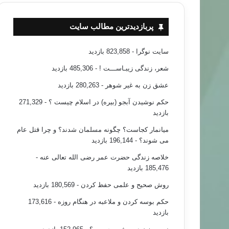
پربازدیدترین مطالب سایت
سایت نوگرا
- 823,858 بازدید
شعر، زندگی زیبـاســـت !
- 485,306 بازدید
عشق زن به غیر شوهر
- 280,263 بازدید
حکم نوشیدن آبجو (بیره) در اسلام چیست ؟
- 271,329
بازدید
میانمار کجاست؟ چگونه مسلمان شدند؟ و چرا قتل عام
می شوند؟
- 196,144 بازدید
خلاصه زندگی حضرت عمر رضی الله تعالی عنه
-
185,476 بازدید
روش صحیح و علمی حفظ کردن
- 180,569 بازدید
حکم بوسه کردن و ملاعبه در هنگام روزه
- 173,616
بازدید