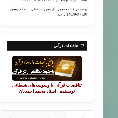
نصیب زن در بهشت چیست؟
- 152,965 بازدید
بیست و هشت معجزه از معجزات حضرت محمّد رسول
الله
- 148,960 بازدید
تناقضات قرآنی
بیداری اسلامی
۹۸/۱۰/۲۳
یری، نتایج و دستاوردها از دیدگاه محمد قطب
تناقضات قرآنی یا وسوسه‌های شیطانی
نویسنده : استاد محمد احمدیان