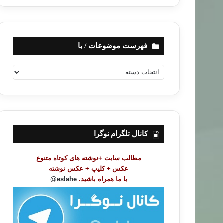
فهرست موضوعات / با
ف
ه
ر
س
ت
م
و
کانال تلگرام نوگرا
ض
و
مطالب سایت +نوشته های کوتاه متنوع
ع
عکس + کلیپ + عکس نوشته
ا
با ما همراه باشید.
eslahe@
ت
/
ب
ا