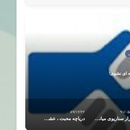
بط
 ای نشوی!
۸۹/۱۲/۲۲
۹۱/۰۵
تکرار سناریوی میانمار علیه مسلمانان در هند
دریاچه محبت ، عشق خود را اولويت بندي كنيد