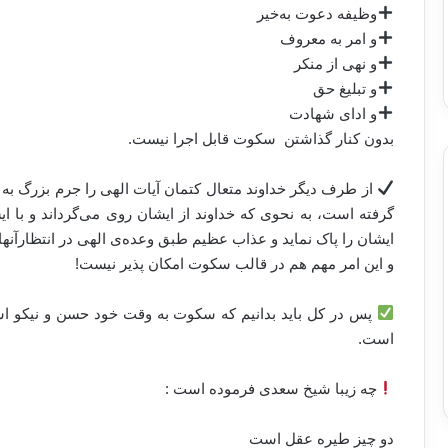
وظیفە دعوت به‌خیر
و امر بە معروف
و نهی از منکر
و تبلیغ حق
و ادای شهادت
بدون کنار گذاشتن سکوت قابل اجرا نیست.
از طرف دیگر خداوند متعال کتمان آیات الهی را جرم بزرگ ب
گرفتە است، بە نحوی کە خداوند از ایشان روی می‌گرداند و با ا
ایشان را پاک نماید و عذاب عظیم طبق وعدەی الهی در انتظارآنها
و این امر مهم هم در قالب سکوت امکان پذیر نیست!
پس در کل باید بدانیم کە سکوت بە وقت خود حسن و نیکو ا
است.
چە زیبا شیخ سعدی فرمودە است :
دو چیز طیرە عقل است