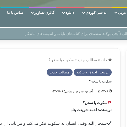
ربی
به شی کوردی
دانلود
گالری تصاویر
تماس با ما
ن‌، دوری وکناره‌گیری از راه خداست‌!
خانه
»
مطالب جدید
»
سکوت یا سخن؟
تربیت، اخلاق و تزکیه
مطالب جدید
سکوت یا سخن؟
۰۲/۰۷/۰۶
آخرین به روز رسانی: ۰۲/۰۷/۰۶
سکوت یا سخن؟
نویسنده: احمد شریعت پناه
سبحان‌اللە وقتی انسان به سکوت فکر می‌کند و مزایایی آن