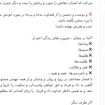
می‌کند کە انسان دهانش را بدوزد و زبانش را ببندد و دیگر چیزی بە
و دوست و دشمن را از قضاوت بەجا و بی‌جا در مورد خودش س
تا مرد سخن نگفتە باشد
عیب و هنرش نهفتە باشد!
?اما در مقابل ، ضرورت‌های زندگی اعم از:
بیدادها،
ستم‌ها،
ظلم‌ها،
ظلمت‌ها،
فقر و فلاکت،
و نامردمی‌ها، همە و همە…
با فشار مضاعف بر روح و روان و وجدان و از همە مهمتر مسئولی
گاهی بە داد و فریاد و حق خواهی وامی‌دارد و سکوت را ناروا 
دهد و به همین خاطر خداوند داد و فریاد را برای کسانی کە مظلو
?از طرف دیگر: