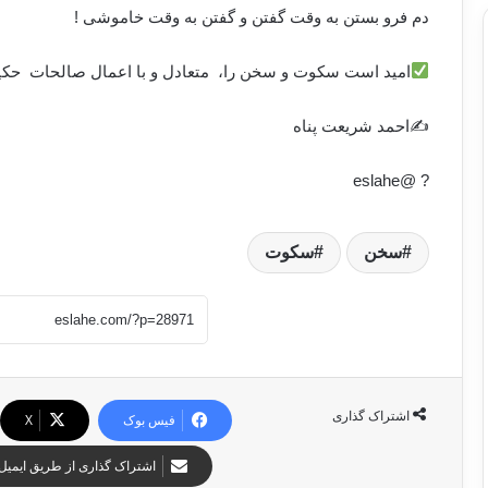
دم فرو بستن بە وقت گفتن و گفتن بە وقت خاموشی !
امید است سکوت و سخن را، متعادل و با اعمال صالحات حکیمان
✍احمد شریعت پناه
? @eslahe
سخن
سکوت
اشتراک گذاری
فیس بوک
X
اشتراک گذاری از طریق ایمیل