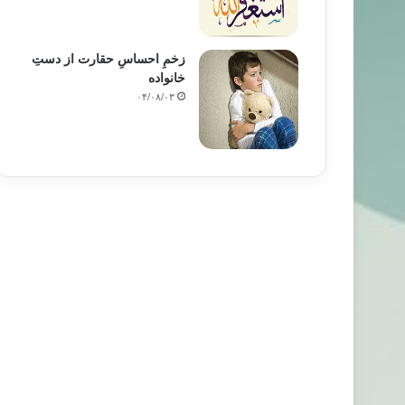
زخمِ احساسِ حقارت از دستِ
خانواده
۰۴/۰۸/۰۳