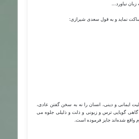
 زبان نیاورد…
اکت نماید و بە قول سعدی شیرازی:
ت ایمانی و دینی، انسان را نە بە سخن گفتن عادی،
و گاهی گویایی ترس و زبونی و ذلت و ذلیلی جلوە می
م واقع شدە‌اند جایز فرمودە است.