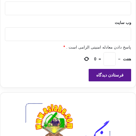
وب‌ سایت
همچنین در تلمود آنان می خوانیم: غیر یهود [امی ها] الاغ هایی هستند که خداوند برای
سواری دادن به قوم برگزیده خویش [یهود!] آفریده است. همچنین درباره منع فساد در
زمین، اوامر بسیاری در آن دیده می شود.اما به فرموده ی خداوند این قوم در راستای
پاسخ دادن معادله امنیتی الزامی است .
*
تأمین معاش و وسیله ی زندگی، اقدام به گسترش فساد در زمین می کنند:
هفت
−
=
0
﴿
وَيَسْعَوْنَ فِي الأَرْضِ فَسَاداً وَاللّهُ لاَ يُحِبُّ الْمُفْسِدِينَ
﴾
مائده/ 64
«آنان به خاطر ايجاد فساد در زمين مي‌كوشند ( و با نيرنگ بازي و فتنه‌گري و
جنگ‌افروزي در پخش فساد مي‌جوشند . آنان مفسدند ) و خداوند مفسدان و تباهكاران را
دوست نمي‌دارد .»
اینان عمل خویش را در زمینه ی به فساد کشاندن کسانی که «امّی» می خوانند به این
دستور تلمود که ما «در برابر امی ها مسئول نیستیم» مستند می کنند و به استناد آن،