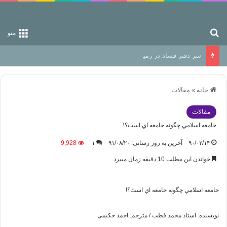
جستجو برای
منو
سر دفتر فساد در زمین‌، دوری وکناره‌گیری از راه خداست‌!
خانه
»
مقالات
مقالات
جامعه اسلامي چگونه جامعه اي است؟!
۹۰/۰۲/۱۴
آخرین به روز رسانی: ۹۱/۰۸/۲۰
۱
9,928
خواندن این مطلب 10 دقیقه زمان میبرد
جامعه اسلامي چگونه جامعه اي است؟!
نويسنده: استاد محمد قطب / مترجم: احمد حکیمی