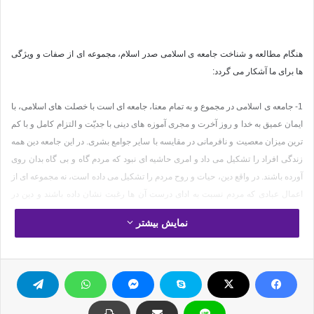
هنگام مطالعه و شناخت جامعه ی اسلامی صدر اسلام، مجموعه ای از صفات و ویژگی
ها برای ما آشکار می گردد:
1- جامعه ی اسلامی در مجموع و به تمام معنا، جامعه ای است با خصلت های اسلامی، با
ایمان عمیق به خدا و روز آخرت و مجری آموزه های دینی با جدیّت و التزام کامل و با کم
ترین میزان معصیت و نافرمانی در مقایسه با سایر جوامع بشری. در این جامعه دین همه
زندگی افراد را تشکیل می داد و امری حاشیه ای نبود که مردم گاه و بی گاه بدان روی
آورده باشند. در واقع دین، حیات و روح مردم را تشکیل می داده است، نه مجموعه ای از
اعمال عبادی که مردم نسبت به ادای درست آن ها رغبت نشان داده باشند و دین در
حقیقت در اخلاق، افکار، اندیشه ها، رفتار، ارزش ها، روابط خانوادگی، اجتماعی،
نمایش بیشتر
همسایگی، تعامل، مسافرت، تلاش برای تأمین معاش، رعایت امانت، کفالت ناتوان و
بینوایان، امر به معروف و نهی از منکر و نظارت بر اعمال حکام و فرمانروایان، نمود و
تجلی یافته است.