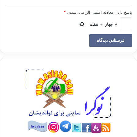
ندارد که از این باز گشت انسان جلوگیری کند. تا به امروز هیچ دارو، یا
طبیب، یا اله و الهه‌ای نتوانسته است جلوی دستی را بگیرد که انسان
پاسخ دادن معادله امنیتی الزامی است .
*
را از این جا بیرون می برد، حتی انسان‌های بی‌شماری که انسان‌های
+
چهار
=
هفت
دیگر آنان را معبود قرار داده پرستش کرده‌اند،
مرگ خودشان را هم نتوانسته اند به تاخیر بیندازند. این تنها خدا است
که تصمیم می‌گیرد چه کسی را کی بایستی از این دنیا فرا خواند و
هرگاه دستور احضار کسی از نزد او صادر شود، او چه بخواهد و چه
نخواهد بایستی برود. سپس تنها همین خدا است که به تنهایی تصمیم
می‌گیرد که کی تمام انسان‌هایی را که به این دنیا آمده و رفته‌اند، بار
دیگر زنده بر انگیزد و از آن‌ها درباره‌ی عملکردشان در زندگی این دنیا
حساب و کتاب به عمل آورد. در آن هنگام هم کسی این توان را ندارد
که کسی را از زنده بر انگیخته شدن دوباره نجات بدهد، یا خود نجات
یابد. هیچ کس چاره ای جز بلند شدن به دستور او و حاضر شدن در
دادگاه او ندارد.
سپس تنها همان خدا به تنهایی داور آن دادگاه خواهد بود و کس
دیگری ذره ای در اختیارات او شریک نخواهد بود. کیفر دادن یا عفو