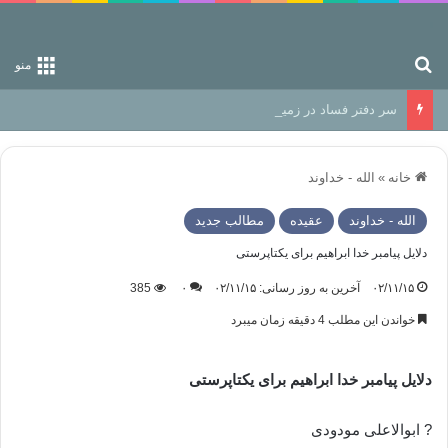
جستجو برای
منو
سر دفتر فساد در زمین‌، دوری وکناره‌گیری از راه خداست‌!
خانه
»
الله - خداوند
الله - خداوند
عقیده
مطالب جدید
دلایل پیامبر خدا ابراهیم برای یکتاپرستی
۰۲/۱۱/۱۵
آخرین به روز رسانی: ۰۲/۱۱/۱۵
۰
385
خواندن این مطلب 4 دقیقه زمان میبرد
دلایل پیامبر خدا ابراهیم برای یکتاپرستی
? ابوالاعلی مودودی