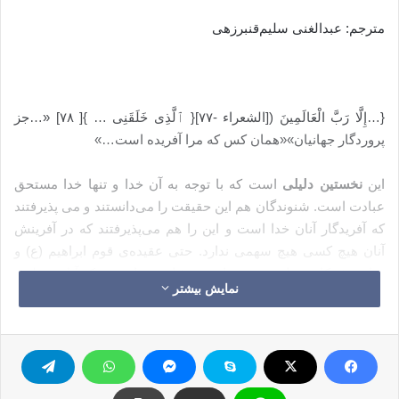
مترجم: عبدالغنی سلیم‌قنبرزهی
{…إِلَّا رَبَّ الْعَالَمِینَ ([الشعراء -۷۷]{ ٱلَّذِی خَلَقَنِی … }[ ۷۸] «…جز
پروردگار جهانیان»«همان کس که مرا آفریده است…»
این
نخستین دلیلی
است که با توجه به آن خدا و تنها خدا مستحق
عبادت است. شنوندگان هم این حقیقت را می‌دانستند و می پذیرفتند
که آفریدگار آنان خدا است و این را هم می‌پذیرفتند که در آفرینش
آنان هیچ کسی هیچ سهمی ندارد. حتی عقیده‌ی قوم ابراهیم (ع) و
تمام مشرکان درباره‌ی معبودان خودشان هم این بود که آنان مخلوق
نمایش بیشتر
خدا هستند. غیر از دهریان، هیچ کس دیگری در دنیا، منکر آفریدگار
کاینات بودنِ خدا نبوده است؛ از این رو
نخستین دلیل ابراهیم (ع) این
بود که من تنها عبادت کسی را درست و برحق می دانم که مرا
آفریده است.
کس دیگری چگونه می تواند مستحق عبادت من باشد،
در حالی که در آفرینش من هیچ سهمی نداشته است. مخلوق خالق