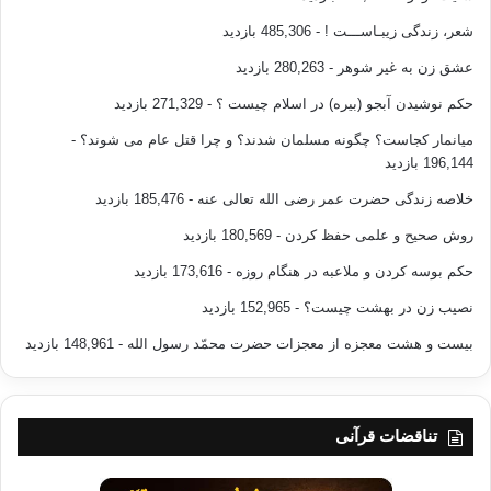
شعر، زندگی زیبـاســـت !
- 485,306 بازدید
عشق زن به غیر شوهر
- 280,263 بازدید
حکم نوشیدن آبجو (بیره) در اسلام چیست ؟
- 271,329 بازدید
میانمار کجاست؟ چگونه مسلمان شدند؟ و چرا قتل عام می شوند؟
-
196,144 بازدید
خلاصه زندگی حضرت عمر رضی الله تعالی عنه
- 185,476 بازدید
روش صحیح و علمی حفظ کردن
- 180,569 بازدید
حکم بوسه کردن و ملاعبه در هنگام روزه
- 173,616 بازدید
نصیب زن در بهشت چیست؟
- 152,965 بازدید
بیست و هشت معجزه از معجزات حضرت محمّد رسول الله
- 148,961 بازدید
تناقضات قرآنی